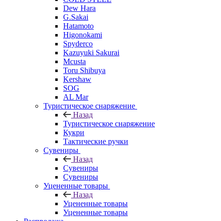
Dew Hara
G.Sakai
Hatamoto
Higonokami
Spyderco
Kazuyuki Sakurai
Mcusta
Toru Shibuya
Kershaw
SOG
AL Mar
Туристическое снаряжение
Назад
Туристическое снаряжение
Кукри
Тактические ручки
Сувениры
Назад
Сувениры
Сувениры
Уцененные товары
Назад
Уцененные товары
Уцененные товары