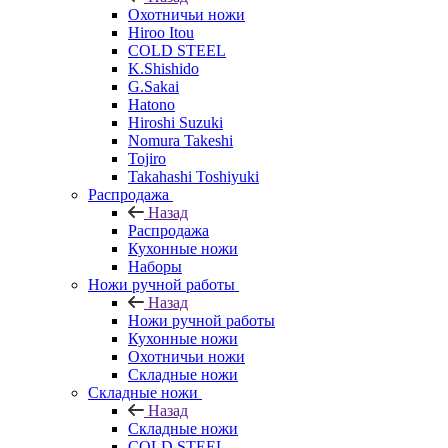
Охотничьи ножи
Hiroo Itou
COLD STEEL
K.Shishido
G.Sakai
Hatono
Hiroshi Suzuki
Nomura Takeshi
Tojiro
Takahashi Toshiyuki
Распродажа
Назад
Распродажа
Кухонные ножи
Наборы
Ножи ручной работы
Назад
Ножи ручной работы
Кухонные ножи
Охотничьи ножи
Складные ножи
Складные ножи
Назад
Складные ножи
COLD STEEL