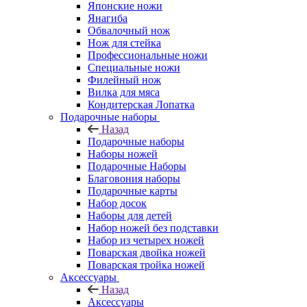
Японские ножи
Янагиба
Обвалочный нож
Нож для стейка
Профессиональные ножи
Специальные ножи
Филейный нож
Вилка для мяса
Кондитерская Лопатка
Подарочные наборы
Назад
Подарочные наборы
Наборы ножей
Подарочные Наборы
Благовония наборы
Подарочные карты
Набор досок
Наборы для детей
Набор ножей без подставки
Набор из четырех ножей
Поварская двойка ножей
Поварская тройка ножей
Аксессуары
Назад
Аксессуары