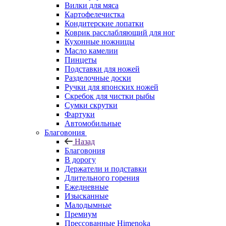
Вилки для мяса
Картофелечистка
Кондитерские лопатки
Коврик расслабляющий для ног
Кухонные ножницы
Масло камелии
Пинцеты
Подставки для ножей
Разделочные доски
Ручки для японских ножей
Скребок для чистки рыбы
Сумки скрутки
Фартуки
Автомобильные
Благовония
Назад
Благовония
В дорогу
Держатели и подставки
Длительного горения
Ежедневные
Изысканные
Малодымные
Премиум
Прессованные Himenoka