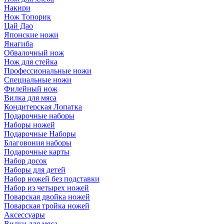
Накири
Нож Топорик
Цай Дао
Японские ножи
Янагиба
Обвалочный нож
Нож для стейка
Профессиональные ножи
Специальные ножи
Филейный нож
Вилка для мяса
Кондитерская Лопатка
Подарочные наборы
Наборы ножей
Подарочные Наборы
Благовония наборы
Подарочные карты
Набор досок
Наборы для детей
Набор ножей без подставки
Набор из четырех ножей
Поварская двойка ножей
Поварская тройка ножей
Аксессуары
Вилки для мяса