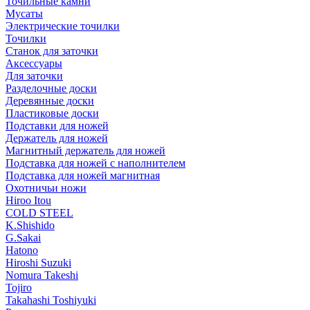
Точильные камни
Мусаты
Электрические точилки
Точилки
Станок для заточки
Аксессуары
Для заточки
Разделочные доски
Деревянные доски
Пластиковые доски
Подставки для ножей
Держатель для ножей
Магнитный держатель для ножей
Подставка для ножей с наполнителем
Подставка для ножей магнитная
Охотничьи ножи
Hiroo Itou
COLD STEEL
K.Shishido
G.Sakai
Hatono
Hiroshi Suzuki
Nomura Takeshi
Tojiro
Takahashi Toshiyuki