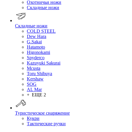
Охотничьи ножи
Складные ножи
Складные ножи
COLD STEEL
Dew Hara
G.Sakai
Hatamoto
Higonokami
Spyderco
Kazuyuki Sakurai
Mcusta
Toru Shibuya
Kershaw
SOG
AL Mar
+ ЕЩЕ 2
Туристическое снаряжение
Кукри
Тактические ручки