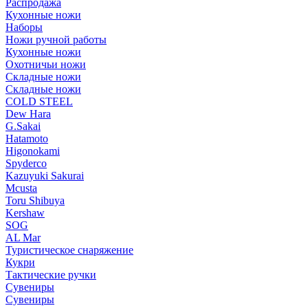
Распродажа
Кухонные ножи
Наборы
Ножи ручной работы
Кухонные ножи
Охотничьи ножи
Складные ножи
Складные ножи
COLD STEEL
Dew Hara
G.Sakai
Hatamoto
Higonokami
Spyderco
Kazuyuki Sakurai
Mcusta
Toru Shibuya
Kershaw
SOG
AL Mar
Туристическое снаряжение
Кукри
Тактические ручки
Сувениры
Сувениры