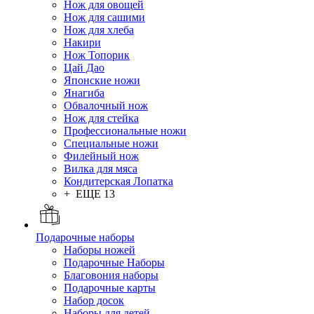
Нож для овощей
Нож для сашими
Нож для хлеба
Накири
Нож Топорик
Цай Дао
Японские ножи
Янагиба
Обвалочный нож
Нож для стейка
Профессиональные ножи
Специальные ножи
Филейный нож
Вилка для мяса
Кондитерская Лопатка
+ ЕЩЕ 13
Подарочные наборы
Наборы ножей
Подарочные Наборы
Благовония наборы
Подарочные карты
Набор досок
Наборы для детей