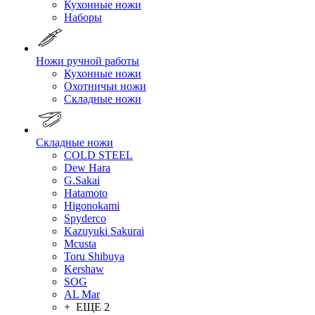
Кухонные ножи
Наборы
Ножи ручной работы
Кухонные ножи
Охотничьи ножи
Складные ножи
Складные ножи
COLD STEEL
Dew Hara
G.Sakai
Hatamoto
Higonokami
Spyderco
Kazuyuki Sakurai
Mcusta
Toru Shibuya
Kershaw
SOG
AL Mar
+ ЕЩЕ 2