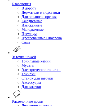
Благовония
В дорогу
Держатели и подставки
Длительного горения
Ежедневные
Изысканные
Малодымные
Премиум
Прессованные Himenoka
Саше
Заточка ножей
Точильные камни
Мусаты
Электрические точилки
Точилки
Станок для заточки
Аксессуары
Для заточки
Разделочные доски
Деревянные доски