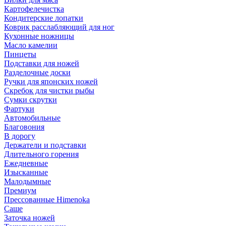
Картофелечистка
Кондитерские лопатки
Коврик расслабляющий для ног
Кухонные ножницы
Масло камелии
Пинцеты
Подставки для ножей
Разделочные доски
Ручки для японских ножей
Скребок для чистки рыбы
Сумки скрутки
Фартуки
Автомобильные
Благовония
В дорогу
Держатели и подставки
Длительного горения
Ежедневные
Изысканные
Малодымные
Премиум
Прессованные Himenoka
Саше
Заточка ножей