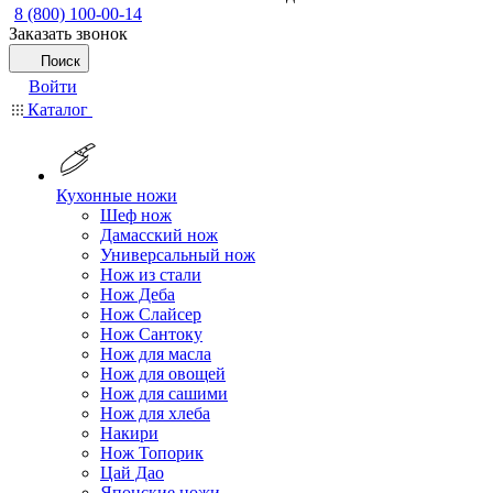
8 (800) 100-00-14
Заказать звонок
Поиск
Войти
Каталог
Кухонные ножи
Шеф нож
Дамасский нож
Универсальный нож
Нож из стали
Нож Деба
Нож Слайсер
Нож Сантоку
Нож для масла
Нож для овощей
Нож для сашими
Нож для хлеба
Накири
Нож Топорик
Цай Дао
Японские ножи