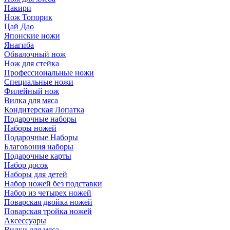
Накири
Нож Топорик
Цай Дао
Японские ножи
Янагиба
Обвалочный нож
Нож для стейка
Профессиональные ножи
Специальные ножи
Филейный нож
Вилка для мяса
Кондитерская Лопатка
Подарочные наборы
Наборы ножей
Подарочные Наборы
Благовония наборы
Подарочные карты
Набор досок
Наборы для детей
Набор ножей без подставки
Набор из четырех ножей
Поварская двойка ножей
Поварская тройка ножей
Аксессуары
Вилки для мяса