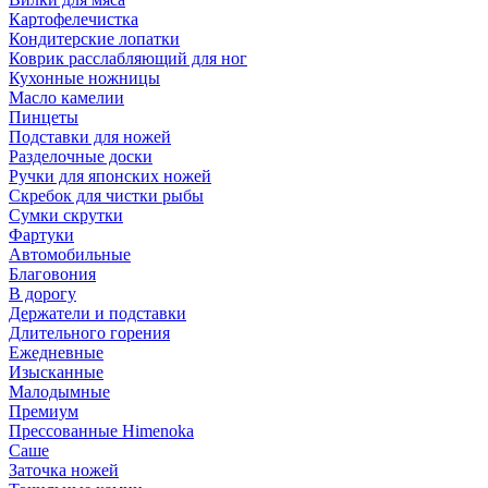
Картофелечистка
Кондитерские лопатки
Коврик расслабляющий для ног
Кухонные ножницы
Масло камелии
Пинцеты
Подставки для ножей
Разделочные доски
Ручки для японских ножей
Скребок для чистки рыбы
Сумки скрутки
Фартуки
Автомобильные
Благовония
В дорогу
Держатели и подставки
Длительного горения
Ежедневные
Изысканные
Малодымные
Премиум
Прессованные Himenoka
Саше
Заточка ножей