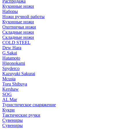
Распродажа
Кухонные ножи
Наборы
Ножи ручной работы
Кухонные ножи
Охотничьи ножи
Складные ножи
Складные ножи
COLD STEEL
Dew Hara
G.Sakai
Hatamoto
Higonokami
Spyderco
Kazuyuki Sakurai
Mcusta
Toru Shibuya
Kershaw
SOG
AL Mar
Туристическое снаряжение
Кукри
Тактические ручки
Сувениры
Сувениры