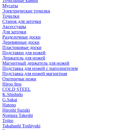
Точильные камни
Мусаты
Электрические точилки
Точилки
Станок для заточки
Аксессуары
Для заточки
Разделочные доски
Деревянные доски
Пластиковые доски
Подставки для ножей
Держатель для ножей
Магнитный держатель для ножей
Подставка для ножей с наполнителем
Подставка для ножей магнитная
Охотничьи ножи
Hiroo Itou
COLD STEEL
K.Shishido
G.Sakai
Hatono
Hiroshi Suzuki
Nomura Takeshi
Tojiro
Takahashi Toshiyuki