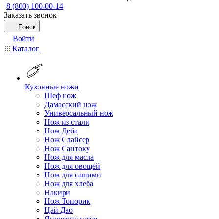
8 (800) 100-00-14
Заказать звонок
Поиск
Войти
Каталог
Кухонные ножи
Шеф нож
Дамасский нож
Универсальный нож
Нож из стали
Нож Деба
Нож Слайсер
Нож Сантоку
Нож для масла
Нож для овощей
Нож для сашими
Нож для хлеба
Накири
Нож Топорик
Цай Дао
Японские ножи