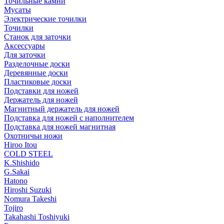
Точильные камни
Мусаты
Электрические точилки
Точилки
Станок для заточки
Аксессуары
Для заточки
Разделочные доски
Деревянные доски
Пластиковые доски
Подставки для ножей
Держатель для ножей
Магнитный держатель для ножей
Подставка для ножей с наполнителем
Подставка для ножей магнитная
Охотничьи ножи
Hiroo Itou
COLD STEEL
K.Shishido
G.Sakai
Hatono
Hiroshi Suzuki
Nomura Takeshi
Tojiro
Takahashi Toshiyuki