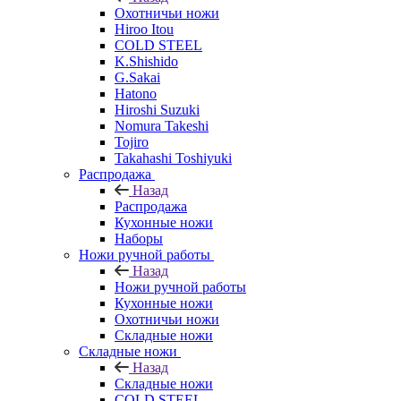
Охотничьи ножи
Hiroo Itou
COLD STEEL
K.Shishido
G.Sakai
Hatono
Hiroshi Suzuki
Nomura Takeshi
Tojiro
Takahashi Toshiyuki
Распродажа
Назад
Распродажа
Кухонные ножи
Наборы
Ножи ручной работы
Назад
Ножи ручной работы
Кухонные ножи
Охотничьи ножи
Складные ножи
Складные ножи
Назад
Складные ножи
COLD STEEL