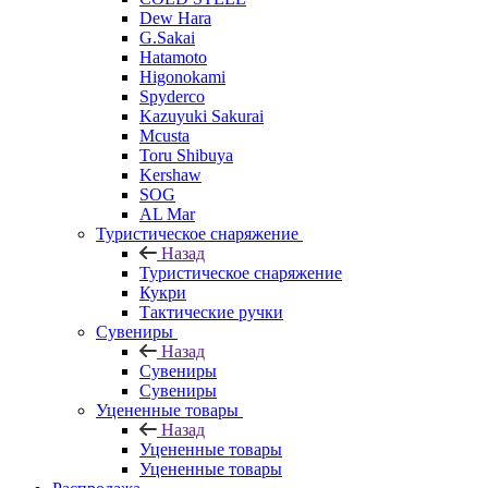
Dew Hara
G.Sakai
Hatamoto
Higonokami
Spyderco
Kazuyuki Sakurai
Mcusta
Toru Shibuya
Kershaw
SOG
AL Mar
Туристическое снаряжение
Назад
Туристическое снаряжение
Кукри
Тактические ручки
Сувениры
Назад
Сувениры
Сувениры
Уцененные товары
Назад
Уцененные товары
Уцененные товары