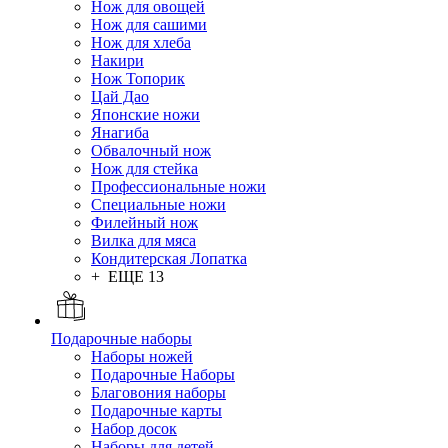
Нож для овощей
Нож для сашими
Нож для хлеба
Накири
Нож Топорик
Цай Дао
Японские ножи
Янагиба
Обвалочный нож
Нож для стейка
Профессиональные ножи
Специальные ножи
Филейный нож
Вилка для мяса
Кондитерская Лопатка
+ ЕЩЕ 13
Подарочные наборы
Наборы ножей
Подарочные Наборы
Благовония наборы
Подарочные карты
Набор досок
Наборы для детей