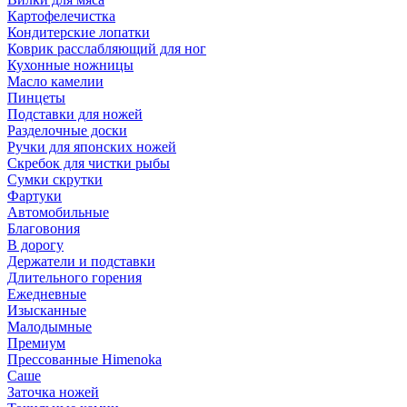
Картофелечистка
Кондитерские лопатки
Коврик расслабляющий для ног
Кухонные ножницы
Масло камелии
Пинцеты
Подставки для ножей
Разделочные доски
Ручки для японских ножей
Скребок для чистки рыбы
Сумки скрутки
Фартуки
Автомобильные
Благовония
В дорогу
Держатели и подставки
Длительного горения
Ежедневные
Изысканные
Малодымные
Премиум
Прессованные Himenoka
Саше
Заточка ножей