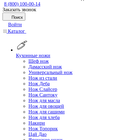
8 (800) 100-00-14
Заказать звонок
Поиск
Войти
Каталог
Кухонные ножи
Шеф нож
Дамасский нож
Универсальный нож
Нож из стали
Нож Деба
Нож Слайсер
Нож Сантоку
Нож для масла
Нож для овощей
Нож для сашими
Нож для хлеба
Накири
Нож Топорик
Цай Дао
Японские ножи