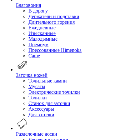
Благовония
В дорогу
Держатели и подставки
Длительного горения
Ежедневные
Изысканные
Малодымные
Премиум
Прессованные Himenoka
Саше
Заточка ножей
Точильные камни
Мусаты
Электрические точилки
Точилки
Станок для заточки
Аксессуары
Для заточки
Разделочные доски
Деревянные доски