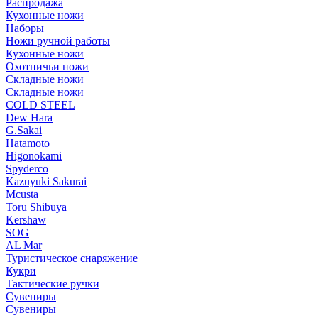
Распродажа
Кухонные ножи
Наборы
Ножи ручной работы
Кухонные ножи
Охотничьи ножи
Складные ножи
Складные ножи
COLD STEEL
Dew Hara
G.Sakai
Hatamoto
Higonokami
Spyderco
Kazuyuki Sakurai
Mcusta
Toru Shibuya
Kershaw
SOG
AL Mar
Туристическое снаряжение
Кукри
Тактические ручки
Сувениры
Сувениры