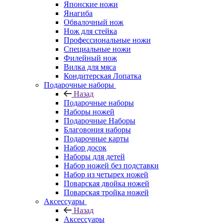
Японские ножи
Янагиба
Обвалочный нож
Нож для стейка
Профессиональные ножи
Специальные ножи
Филейный нож
Вилка для мяса
Кондитерская Лопатка
Подарочные наборы
Назад
Подарочные наборы
Наборы ножей
Подарочные Наборы
Благовония наборы
Подарочные карты
Набор досок
Наборы для детей
Набор ножей без подставки
Набор из четырех ножей
Поварская двойка ножей
Поварская тройка ножей
Аксессуары
Назад
Аксессуары