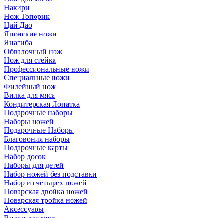
Накири
Нож Топорик
Цай Дао
Японские ножи
Янагиба
Обвалочный нож
Нож для стейка
Профессиональные ножи
Специальные ножи
Филейный нож
Вилка для мяса
Кондитерская Лопатка
Подарочные наборы
Наборы ножей
Подарочные Наборы
Благовония наборы
Подарочные карты
Набор досок
Наборы для детей
Набор ножей без подставки
Набор из четырех ножей
Поварская двойка ножей
Поварская тройка ножей
Аксессуары
Вилки для мяса