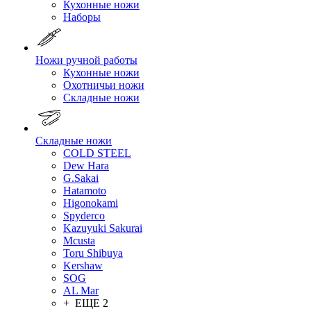
Кухонные ножи
Наборы
Ножи ручной работы
Кухонные ножи
Охотничьи ножи
Складные ножи
Складные ножи
COLD STEEL
Dew Hara
G.Sakai
Hatamoto
Higonokami
Spyderco
Kazuyuki Sakurai
Mcusta
Toru Shibuya
Kershaw
SOG
AL Mar
+ ЕЩЕ 2