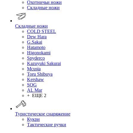
Охотничьи ножи
Складные ножи
Складные ножи
COLD STEEL
Dew Hara
G.Sakai
Hatamoto
Higonokami
Spyderco
Kazuyuki Sakurai
Mcusta
Toru Shibuya
Kershaw
SOG
AL Mar
+ ЕЩЕ 2
Туристическое снаряжение
Кукри
Тактические ручки