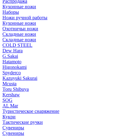
Распродажа
Кухонные ножи
Наборы
Ножи ручной работы
Кухонные ножи
Охотничьи ножи
Складные ножи
Складные ножи
COLD STEEL
Dew Hara
G.Sakai
Hatamoto
Higonokami
Spyderco
Kazuyuki Sakurai
Mcusta
Toru Shibuya
Kershaw
SOG
AL Mar
Туристическое снаряжение
Кукри
Тактические ручки
Сувениры
Сувениры