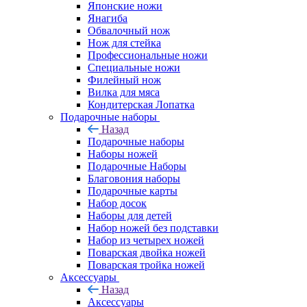
Японские ножи
Янагиба
Обвалочный нож
Нож для стейка
Профессиональные ножи
Специальные ножи
Филейный нож
Вилка для мяса
Кондитерская Лопатка
Подарочные наборы
Назад
Подарочные наборы
Наборы ножей
Подарочные Наборы
Благовония наборы
Подарочные карты
Набор досок
Наборы для детей
Набор ножей без подставки
Набор из четырех ножей
Поварская двойка ножей
Поварская тройка ножей
Аксессуары
Назад
Аксессуары