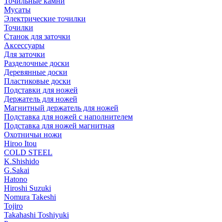
Точильные камни
Мусаты
Электрические точилки
Точилки
Станок для заточки
Аксессуары
Для заточки
Разделочные доски
Деревянные доски
Пластиковые доски
Подставки для ножей
Держатель для ножей
Магнитный держатель для ножей
Подставка для ножей с наполнителем
Подставка для ножей магнитная
Охотничьи ножи
Hiroo Itou
COLD STEEL
K.Shishido
G.Sakai
Hatono
Hiroshi Suzuki
Nomura Takeshi
Tojiro
Takahashi Toshiyuki