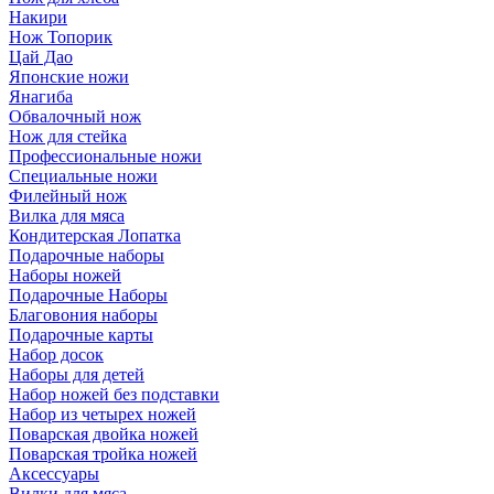
Накири
Нож Топорик
Цай Дао
Японские ножи
Янагиба
Обвалочный нож
Нож для стейка
Профессиональные ножи
Специальные ножи
Филейный нож
Вилка для мяса
Кондитерская Лопатка
Подарочные наборы
Наборы ножей
Подарочные Наборы
Благовония наборы
Подарочные карты
Набор досок
Наборы для детей
Набор ножей без подставки
Набор из четырех ножей
Поварская двойка ножей
Поварская тройка ножей
Аксессуары
Вилки для мяса