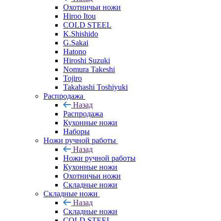
Охотничьи ножи
Hiroo Itou
COLD STEEL
K.Shishido
G.Sakai
Hatono
Hiroshi Suzuki
Nomura Takeshi
Tojiro
Takahashi Toshiyuki
Распродажа
Назад
Распродажа
Кухонные ножи
Наборы
Ножи ручной работы
Назад
Ножи ручной работы
Кухонные ножи
Охотничьи ножи
Складные ножи
Складные ножи
Назад
Складные ножи
COLD STEEL