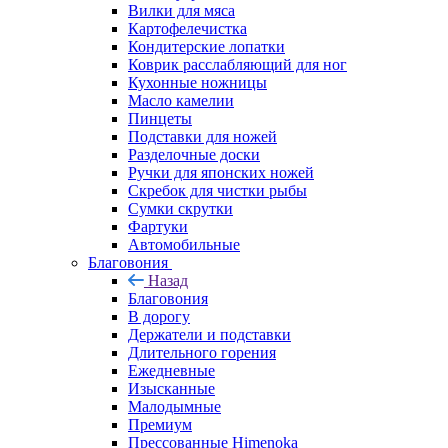
Вилки для мяса
Картофелечистка
Кондитерские лопатки
Коврик расслабляющий для ног
Кухонные ножницы
Масло камелии
Пинцеты
Подставки для ножей
Разделочные доски
Ручки для японских ножей
Скребок для чистки рыбы
Сумки скрутки
Фартуки
Автомобильные
Благовония
Назад
Благовония
В дорогу
Держатели и подставки
Длительного горения
Ежедневные
Изысканные
Малодымные
Премиум
Прессованные Himenoka