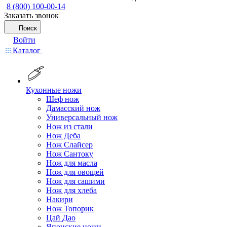
8 (800) 100-00-14
Заказать звонок
Поиск
Войти
Каталог
Кухонные ножи
Шеф нож
Дамасский нож
Универсальный нож
Нож из стали
Нож Деба
Нож Слайсер
Нож Сантоку
Нож для масла
Нож для овощей
Нож для сашими
Нож для хлеба
Накири
Нож Топорик
Цай Дао
Японские ножи