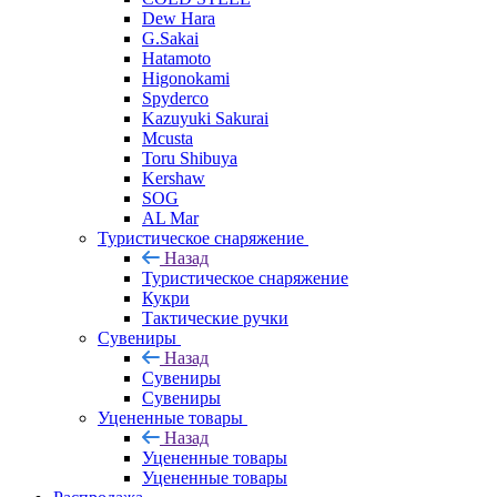
Dew Hara
G.Sakai
Hatamoto
Higonokami
Spyderco
Kazuyuki Sakurai
Mcusta
Toru Shibuya
Kershaw
SOG
AL Mar
Туристическое снаряжение
Назад
Туристическое снаряжение
Кукри
Тактические ручки
Сувениры
Назад
Сувениры
Сувениры
Уцененные товары
Назад
Уцененные товары
Уцененные товары