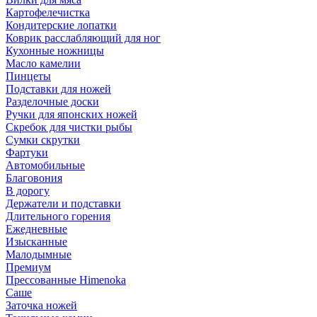
Картофелечистка
Кондитерские лопатки
Коврик расслабляющий для ног
Кухонные ножницы
Масло камелии
Пинцеты
Подставки для ножей
Разделочные доски
Ручки для японских ножей
Скребок для чистки рыбы
Сумки скрутки
Фартуки
Автомобильные
Благовония
В дорогу
Держатели и подставки
Длительного горения
Ежедневные
Изысканные
Малодымные
Премиум
Прессованные Himenoka
Саше
Заточка ножей