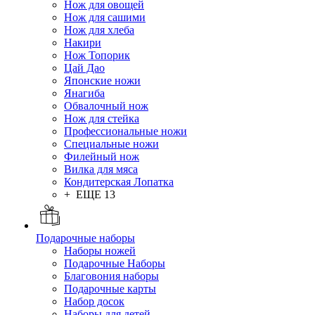
Нож для овощей
Нож для сашими
Нож для хлеба
Накири
Нож Топорик
Цай Дао
Японские ножи
Янагиба
Обвалочный нож
Нож для стейка
Профессиональные ножи
Специальные ножи
Филейный нож
Вилка для мяса
Кондитерская Лопатка
+ ЕЩЕ 13
Подарочные наборы
Наборы ножей
Подарочные Наборы
Благовония наборы
Подарочные карты
Набор досок
Наборы для детей