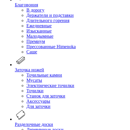
Благовония
В дорогу
Держатели и подставки
Длительного горения
Ежедневные
Изысканные
Малодымные
Премиум
Прессованные Himenoka
Саше
Заточка ножей
Точильные камни
Мусаты
Электрические точилки
Точилки
Станок для заточки
Аксессуары
Для заточки
Разделочные доски
Деревянные доски