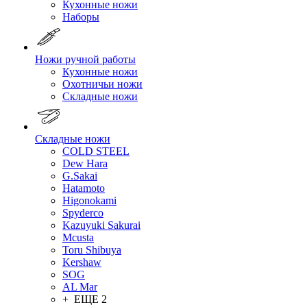
Кухонные ножи
Наборы
Ножи ручной работы
Кухонные ножи
Охотничьи ножи
Складные ножи
Складные ножи
COLD STEEL
Dew Hara
G.Sakai
Hatamoto
Higonokami
Spyderco
Kazuyuki Sakurai
Mcusta
Toru Shibuya
Kershaw
SOG
AL Mar
+ ЕЩЕ 2