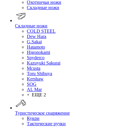
Охотничьи ножи
Складные ножи
Складные ножи
COLD STEEL
Dew Hara
G.Sakai
Hatamoto
Higonokami
Spyderco
Kazuyuki Sakurai
Mcusta
Toru Shibuya
Kershaw
SOG
AL Mar
+ ЕЩЕ 2
Туристическое снаряжение
Кукри
Тактические ручки