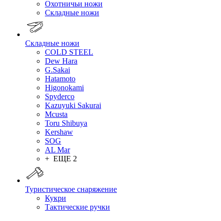
Охотничьи ножи
Складные ножи
Складные ножи
COLD STEEL
Dew Hara
G.Sakai
Hatamoto
Higonokami
Spyderco
Kazuyuki Sakurai
Mcusta
Toru Shibuya
Kershaw
SOG
AL Mar
+ ЕЩЕ 2
Туристическое снаряжение
Кукри
Тактические ручки