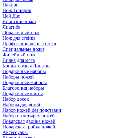
Накири
Нож Топорик
Цай Дао
Японские ножи
Янагиба
Обвалочный нож
Нож для стейка
Профессиональные ножи
Специальные ножи
Филейный нож
Вилка для мяса
Кондитерская Лопатка
Подарочные наборы
Наборы ножей
Подарочные Наборы
Благовония наборы
Подарочные карты
Набор досок
Наборы для детей
Набор ножей без подставки
Набор из четырех ножей
Поварская двойка ножей
Поварская тройка ножей
Аксессуары
Вилки для мяса