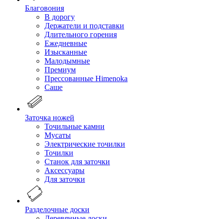
Благовония
В дорогу
Держатели и подставки
Длительного горения
Ежедневные
Изысканные
Малодымные
Премиум
Прессованные Himenoka
Саше
Заточка ножей
Точильные камни
Мусаты
Электрические точилки
Точилки
Станок для заточки
Аксессуары
Для заточки
Разделочные доски
Деревянные доски