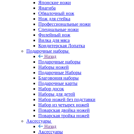
Японские ножи
Янагиба
Обвалочный нож
Нож для стейка
Профессиональные ножи
Специальные ножи
Филейный нож
Вилка для мяса
Кондитерская Лопатка
Подарочные наборы
Назад
Подарочные наборы
Наборы ножей
Подарочные Наборы
Благовония наборы
Подарочные карты
Набор досок
Наборы для детей
Набор ножей без подставки
Набор из четырех ножей
Поварская двойка ножей
Поварская тройка ножей
Аксессуары
Назад
Аксессуары