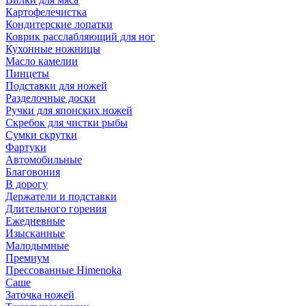
Картофелечистка
Кондитерские лопатки
Коврик расслабляющий для ног
Кухонные ножницы
Масло камелии
Пинцеты
Подставки для ножей
Разделочные доски
Ручки для японских ножей
Скребок для чистки рыбы
Сумки скрутки
Фартуки
Автомобильные
Благовония
В дорогу
Держатели и подставки
Длительного горения
Ежедневные
Изысканные
Малодымные
Премиум
Прессованные Himenoka
Саше
Заточка ножей