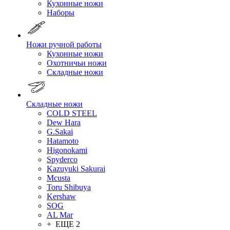
Кухонные ножи
Наборы
Ножи ручной работы
Кухонные ножи
Охотничьи ножи
Складные ножи
Складные ножи
COLD STEEL
Dew Hara
G.Sakai
Hatamoto
Higonokami
Spyderco
Kazuyuki Sakurai
Mcusta
Toru Shibuya
Kershaw
SOG
AL Mar
+ ЕЩЕ 2