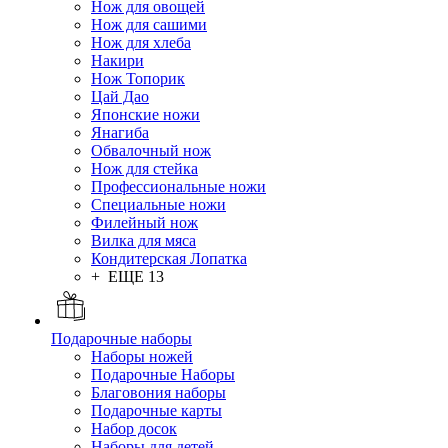
Нож для овощей
Нож для сашими
Нож для хлеба
Накири
Нож Топорик
Цай Дао
Японские ножи
Янагиба
Обвалочный нож
Нож для стейка
Профессиональные ножи
Специальные ножи
Филейный нож
Вилка для мяса
Кондитерская Лопатка
+ ЕЩЕ 13
Подарочные наборы
Наборы ножей
Подарочные Наборы
Благовония наборы
Подарочные карты
Набор досок
Наборы для детей