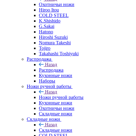
Охотничьи ножи
Hiroo Itou
COLD STEEL
K.Shishido
G.Sakai
Hatono
Hiroshi Suzuki
Nomura Takeshi
Tojiro
Takahashi Toshiyuki
Распродажа
Назад
Распродажа
Кухонные ножи
Наборы
Ножи ручной работы
Назад
Ножи ручной работы
Кухонные ножи
Охотничьи ножи
Складные ножи
Складные ножи
Назад
Складные ножи
COLD STEEL