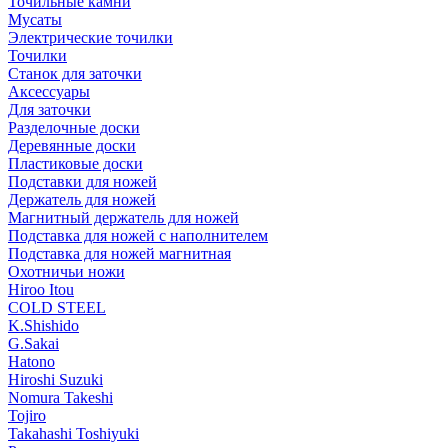
Точильные камни
Мусаты
Электрические точилки
Точилки
Станок для заточки
Аксессуары
Для заточки
Разделочные доски
Деревянные доски
Пластиковые доски
Подставки для ножей
Держатель для ножей
Магнитный держатель для ножей
Подставка для ножей с наполнителем
Подставка для ножей магнитная
Охотничьи ножи
Hiroo Itou
COLD STEEL
K.Shishido
G.Sakai
Hatono
Hiroshi Suzuki
Nomura Takeshi
Tojiro
Takahashi Toshiyuki