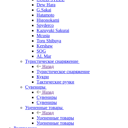
Dew Hara
G.Sakai
Hatamoto
Higonokami
Spyderco
Kazuyuki Sakurai
Mcusta
Toru Shibuya
Kershaw
SOG
AL Mar
Туристическое снаряжение
Назад
Туристическое снаряжение
Кукри
Тактические ручки
Сувениры
Назад
Сувениры
Сувениры
Уцененные товары
Назад
Уцененные товары
Уцененные товары