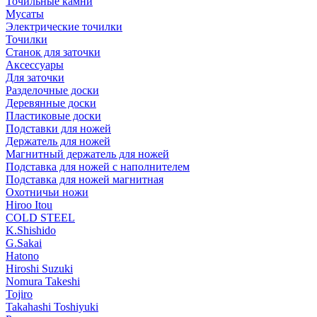
Точильные камни
Мусаты
Электрические точилки
Точилки
Станок для заточки
Аксессуары
Для заточки
Разделочные доски
Деревянные доски
Пластиковые доски
Подставки для ножей
Держатель для ножей
Магнитный держатель для ножей
Подставка для ножей с наполнителем
Подставка для ножей магнитная
Охотничьи ножи
Hiroo Itou
COLD STEEL
K.Shishido
G.Sakai
Hatono
Hiroshi Suzuki
Nomura Takeshi
Tojiro
Takahashi Toshiyuki