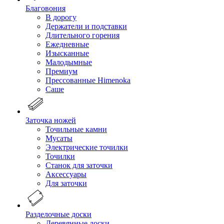
Благовония
В дорогу
Держатели и подставки
Длительного горения
Ежедневные
Изысканные
Малодымные
Премиум
Прессованные Himenoka
Саше
Заточка ножей
Точильные камни
Мусаты
Электрические точилки
Точилки
Станок для заточки
Аксессуары
Для заточки
Разделочные доски
Деревянные доски