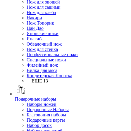
Нож для овощей
Нож для сашими
Нож для хлеба
Накири
Нож Топорик
Цай Дао
Японские ножи
Янагиба
Обвалочный нож
Нож для стейка
Профессиональные ножи
Специальные ножи
Филейный нож
Вилка для мяса
Кондитерская Лопатка
+ ЕЩЕ 13
Подарочные наборы
Наборы ножей
Подарочные Наборы
Благовония наборы
Подарочные карты
Набор досок
Наборы для детей