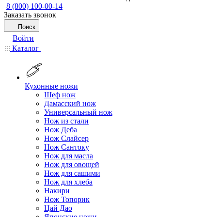
8 (800) 100-00-14
Заказать звонок
Поиск
Войти
Каталог
Кухонные ножи
Шеф нож
Дамасский нож
Универсальный нож
Нож из стали
Нож Деба
Нож Слайсер
Нож Сантоку
Нож для масла
Нож для овощей
Нож для сашими
Нож для хлеба
Накири
Нож Топорик
Цай Дао
Японские ножи