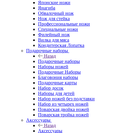
Японские ножи
Янагиба
Обвалочный нож
Нож для стейка
Профессиональные ножи
Специальные ножи
Филейный нож
Вилка для мяса
Кондитерская Лопатка
Подарочные наборы
Назад
Подарочные наборы
Наборы ножей
Подарочные Наборы
Благовония наборы
Подарочные карты
Набор досок
Наборы для детей
Набор ножей без подставки
Набор из четырех ножей
Поварская двойка ножей
Поварская тройка ножей
Аксессуары
Назад
Аксессуары