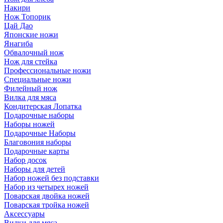
Накири
Нож Топорик
Цай Дао
Японские ножи
Янагиба
Обвалочный нож
Нож для стейка
Профессиональные ножи
Специальные ножи
Филейный нож
Вилка для мяса
Кондитерская Лопатка
Подарочные наборы
Наборы ножей
Подарочные Наборы
Благовония наборы
Подарочные карты
Набор досок
Наборы для детей
Набор ножей без подставки
Набор из четырех ножей
Поварская двойка ножей
Поварская тройка ножей
Аксессуары
Вилки для мяса