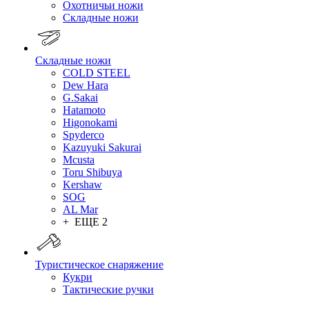
Охотничьи ножи
Складные ножи
Складные ножи
COLD STEEL
Dew Hara
G.Sakai
Hatamoto
Higonokami
Spyderco
Kazuyuki Sakurai
Mcusta
Toru Shibuya
Kershaw
SOG
AL Mar
+ ЕЩЕ 2
Туристическое снаряжение
Кукри
Тактические ручки