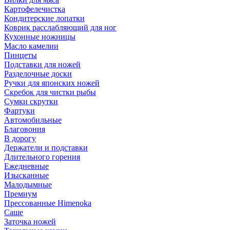
Картофелечистка
Кондитерские лопатки
Коврик расслабляющий для ног
Кухонные ножницы
Масло камелии
Пинцеты
Подставки для ножей
Разделочные доски
Ручки для японских ножей
Скребок для чистки рыбы
Сумки скрутки
Фартуки
Автомобильные
Благовония
В дорогу
Держатели и подставки
Длительного горения
Ежедневные
Изысканные
Малодымные
Премиум
Прессованные Himenoka
Саше
Заточка ножей