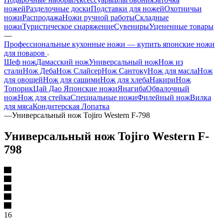
ножей
Разделочные доски
Подставки для ножей
Охотничьи
ножи
Распродажа
Ножи ручной работы
Складные
ножи
Туристическое снаряжение
Сувениры
Уцененные товары
—
Профессиональные кухонные ножи — купить японские ножи
для поваров
Шеф нож
Дамасский нож
Универсальный нож
Нож из
стали
Нож Деба
Нож Слайсер
Нож Сантоку
Нож для масла
Нож
для овощей
Нож для сашими
Нож для хлеба
Накири
Нож
Топорик
Цай Дао
Японские ножи
Янагиба
Обвалочный
нож
Нож для стейка
Специальные ножи
Филейный нож
Вилка
для мяса
Кондитерская Лопатка
—
Универсальный нож Tojiro Western F-798
Универсальный нож Tojiro Western F-
798
16