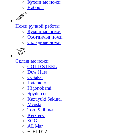
Кухонные ножи
Наборы
Ножи ручной работы
Кухонные ножи
Охотничьи ножи
Складные ножи
Складные ножи
COLD STEEL
Dew Hara
G.Sakai
Hatamoto
Higonokami
Spyderco
Kazuyuki Sakurai
Mcusta
Toru Shibuya
Kershaw
SOG
AL Mar
+ ЕЩЕ 2