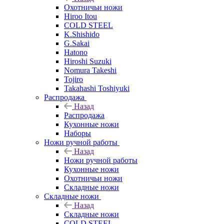
Охотничьи ножи
Hiroo Itou
COLD STEEL
K.Shishido
G.Sakai
Hatono
Hiroshi Suzuki
Nomura Takeshi
Tojiro
Takahashi Toshiyuki
Распродажа
Назад
Распродажа
Кухонные ножи
Наборы
Ножи ручной работы
Назад
Ножи ручной работы
Кухонные ножи
Охотничьи ножи
Складные ножи
Складные ножи
Назад
Складные ножи
COLD STEEL