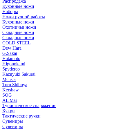
Распродажа
Кухонные ножи
Наборы
Ножи ручной работы
Кухонные ножи
Охотничьи ножи
Складные ножи
Складные ножи
COLD STEEL
Dew Hara
G.Sakai
Hatamoto
Higonokami
Spyderco
Kazuyuki Sakurai
Mcusta
Toru Shibuya
Kershaw
SOG
AL Mar
Туристическое снаряжение
Кукри
Тактические ручки
Сувениры
Сувениры