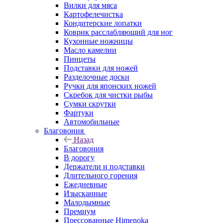
Вилки для мяса
Картофелечистка
Кондитерские лопатки
Коврик расслабляющий для ног
Кухонные ножницы
Масло камелии
Пинцеты
Подставки для ножей
Разделочные доски
Ручки для японских ножей
Скребок для чистки рыбы
Сумки скрутки
Фартуки
Автомобильные
Благовония
Назад
Благовония
В дорогу
Держатели и подставки
Длительного горения
Ежедневные
Изысканные
Малодымные
Премиум
Прессованные Himenoka