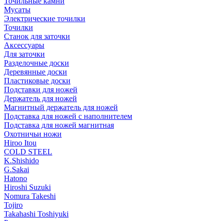
Точильные камни
Мусаты
Электрические точилки
Точилки
Станок для заточки
Аксессуары
Для заточки
Разделочные доски
Деревянные доски
Пластиковые доски
Подставки для ножей
Держатель для ножей
Магнитный держатель для ножей
Подставка для ножей с наполнителем
Подставка для ножей магнитная
Охотничьи ножи
Hiroo Itou
COLD STEEL
K.Shishido
G.Sakai
Hatono
Hiroshi Suzuki
Nomura Takeshi
Tojiro
Takahashi Toshiyuki