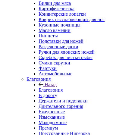
Вилки для мяса
Картофелечистка
Кондитерские лопатки
Коврик расслабляющий для ног
Кухонные ножницы
Масло камелии
Пинцеты
Подставки для ножей
Разделочные доски
Ручки для японских ножей
Скребок для чистки рыбы
Сумки скрутки
Фартуки
Автомобильные
Благовония
Назад
Благовония
В дорогу
Держатели и подставки
Длительного горения
Ежедневные
Изысканные
Малодымные
Премиум
Прессованные Himenoka