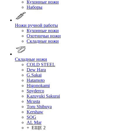
Кухонные ножи
Наборы
Ножи ручной работы
Кухонные ножи
Охотничьи ножи
Складные ножи
Складные ножи
COLD STEEL
Dew Hara
G.Sakai
Hatamoto
Higonokami
Spyderco
Kazuyuki Sakurai
Mcusta
Toru Shibuya
Kershaw
SOG
AL Mar
+ ЕЩЕ 2