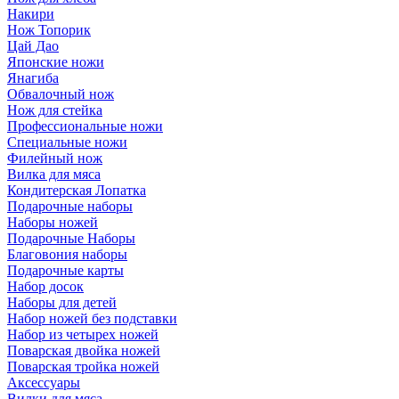
Накири
Нож Топорик
Цай Дао
Японские ножи
Янагиба
Обвалочный нож
Нож для стейка
Профессиональные ножи
Специальные ножи
Филейный нож
Вилка для мяса
Кондитерская Лопатка
Подарочные наборы
Наборы ножей
Подарочные Наборы
Благовония наборы
Подарочные карты
Набор досок
Наборы для детей
Набор ножей без подставки
Набор из четырех ножей
Поварская двойка ножей
Поварская тройка ножей
Аксессуары
Вилки для мяса