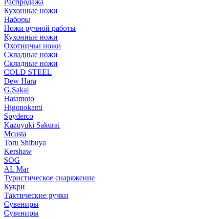
Распродажа
Кухонные ножи
Наборы
Ножи ручной работы
Кухонные ножи
Охотничьи ножи
Складные ножи
Складные ножи
COLD STEEL
Dew Hara
G.Sakai
Hatamoto
Higonokami
Spyderco
Kazuyuki Sakurai
Mcusta
Toru Shibuya
Kershaw
SOG
AL Mar
Туристическое снаряжение
Кукри
Тактические ручки
Сувениры
Сувениры