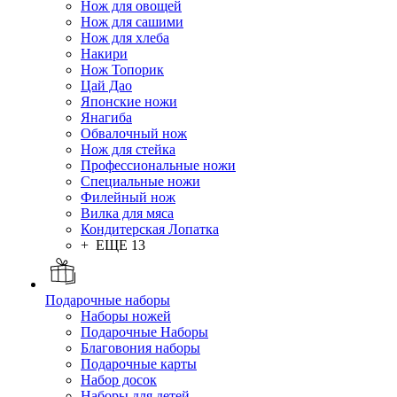
Нож для овощей
Нож для сашими
Нож для хлеба
Накири
Нож Топорик
Цай Дао
Японские ножи
Янагиба
Обвалочный нож
Нож для стейка
Профессиональные ножи
Специальные ножи
Филейный нож
Вилка для мяса
Кондитерская Лопатка
+ ЕЩЕ 13
Подарочные наборы
Наборы ножей
Подарочные Наборы
Благовония наборы
Подарочные карты
Набор досок
Наборы для детей