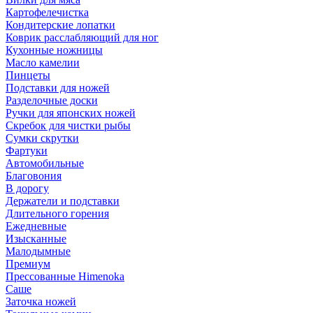
Картофелечистка
Кондитерские лопатки
Коврик расслабляющий для ног
Кухонные ножницы
Масло камелии
Пинцеты
Подставки для ножей
Разделочные доски
Ручки для японских ножей
Скребок для чистки рыбы
Сумки скрутки
Фартуки
Автомобильные
Благовония
В дорогу
Держатели и подставки
Длительного горения
Ежедневные
Изысканные
Малодымные
Премиум
Прессованные Himenoka
Саше
Заточка ножей