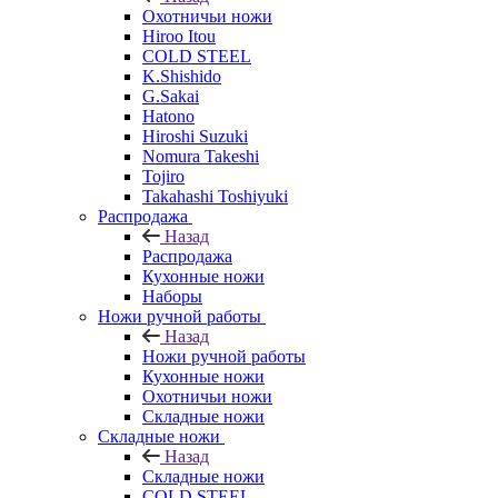
Охотничьи ножи
Hiroo Itou
COLD STEEL
K.Shishido
G.Sakai
Hatono
Hiroshi Suzuki
Nomura Takeshi
Tojiro
Takahashi Toshiyuki
Распродажа
Назад
Распродажа
Кухонные ножи
Наборы
Ножи ручной работы
Назад
Ножи ручной работы
Кухонные ножи
Охотничьи ножи
Складные ножи
Складные ножи
Назад
Складные ножи
COLD STEEL