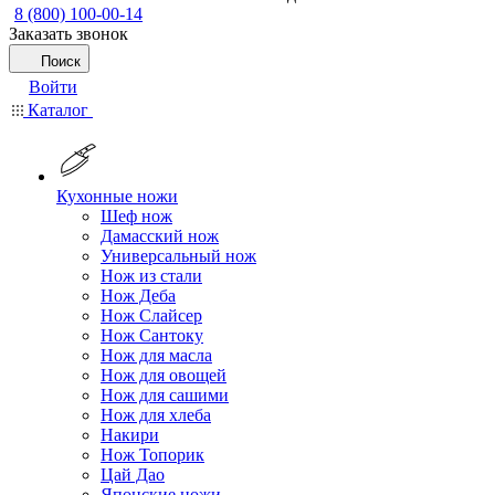
8 (800) 100-00-14
Заказать звонок
Поиск
Войти
Каталог
Кухонные ножи
Шеф нож
Дамасский нож
Универсальный нож
Нож из стали
Нож Деба
Нож Слайсер
Нож Сантоку
Нож для масла
Нож для овощей
Нож для сашими
Нож для хлеба
Накири
Нож Топорик
Цай Дао
Японские ножи