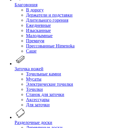
Благовония
В дорогу
Держатели и подставки
Длительного горения
Ежедневные
Изысканные
Малодымные
Премиум
Прессованные Himenoka
Саше
Заточка ножей
Точильные камни
Мусаты
Электрические точилки
Точилки
Станок для заточки
Аксессуары
Для заточки
Разделочные доски
Деревянные доски