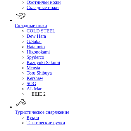
Охотничьи ножи
Складные ножи
Складные ножи
COLD STEEL
Dew Hara
G.Sakai
Hatamoto
Higonokami
Spyderco
Kazuyuki Sakurai
Mcusta
Toru Shibuya
Kershaw
SOG
AL Mar
+ ЕЩЕ 2
Туристическое снаряжение
Кукри
Тактические ручки