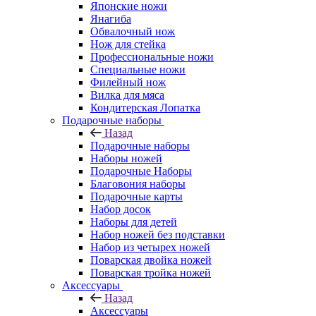
Японские ножи
Янагиба
Обвалочный нож
Нож для стейка
Профессиональные ножи
Специальные ножи
Филейный нож
Вилка для мяса
Кондитерская Лопатка
Подарочные наборы
Назад
Подарочные наборы
Наборы ножей
Подарочные Наборы
Благовония наборы
Подарочные карты
Набор досок
Наборы для детей
Набор ножей без подставки
Набор из четырех ножей
Поварская двойка ножей
Поварская тройка ножей
Аксессуары
Назад
Аксессуары