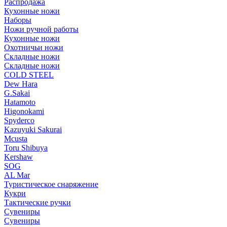
Распродажа
Кухонные ножи
Наборы
Ножи ручной работы
Кухонные ножи
Охотничьи ножи
Складные ножи
Складные ножи
COLD STEEL
Dew Hara
G.Sakai
Hatamoto
Higonokami
Spyderco
Kazuyuki Sakurai
Mcusta
Toru Shibuya
Kershaw
SOG
AL Mar
Туристическое снаряжение
Кукри
Тактические ручки
Сувениры
Сувениры