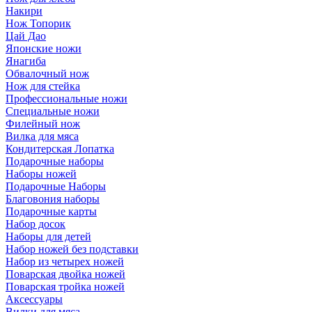
Накири
Нож Топорик
Цай Дао
Японские ножи
Янагиба
Обвалочный нож
Нож для стейка
Профессиональные ножи
Специальные ножи
Филейный нож
Вилка для мяса
Кондитерская Лопатка
Подарочные наборы
Наборы ножей
Подарочные Наборы
Благовония наборы
Подарочные карты
Набор досок
Наборы для детей
Набор ножей без подставки
Набор из четырех ножей
Поварская двойка ножей
Поварская тройка ножей
Аксессуары
Вилки для мяса