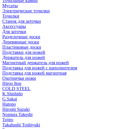
Точильные камни
Мусаты
Электрические точилки
Точилки
Станок для заточки
Аксессуары
Для заточки
Разделочные доски
Деревянные доски
Пластиковые доски
Подставки для ножей
Держатель для ножей
Магнитный держатель для ножей
Подставка для ножей с наполнителем
Подставка для ножей магнитная
Охотничьи ножи
Hiroo Itou
COLD STEEL
K.Shishido
G.Sakai
Hatono
Hiroshi Suzuki
Nomura Takeshi
Tojiro
Takahashi Toshiyuki