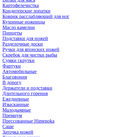
Картофелечистка
Кондитерские лопатки
Коврик расслабляющий для ног
Кухонные ножницы
Масло камелии
Пинцеты
Подставки для ножей
Разделочные доски
Ручки для японских ножей
Скребок для чистки рыбы
Сумки скрутки
Фартуки
Автомобильные
Благовония
В дорогу
Держатели и подставки
Длительного горения
Ежедневные
Изысканные
Малодымные
Премиум
Прессованные Himenoka
Саше
Заточка ножей