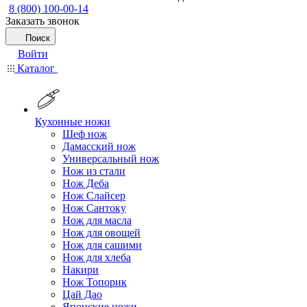
8 (800) 100-00-14
Заказать звонок
Поиск
Войти
Каталог
Кухонные ножи
Шеф нож
Дамасский нож
Универсальный нож
Нож из стали
Нож Деба
Нож Слайсер
Нож Сантоку
Нож для масла
Нож для овощей
Нож для сашими
Нож для хлеба
Накири
Нож Топорик
Цай Дао
Японские ножи