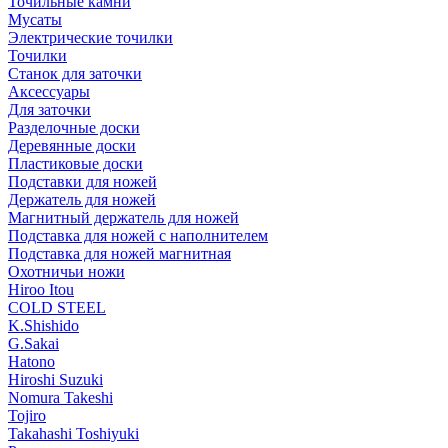
Точильные камни
Мусаты
Электрические точилки
Точилки
Станок для заточки
Аксессуары
Для заточки
Разделочные доски
Деревянные доски
Пластиковые доски
Подставки для ножей
Держатель для ножей
Магнитный держатель для ножей
Подставка для ножей с наполнителем
Подставка для ножей магнитная
Охотничьи ножи
Hiroo Itou
COLD STEEL
K.Shishido
G.Sakai
Hatono
Hiroshi Suzuki
Nomura Takeshi
Tojiro
Takahashi Toshiyuki