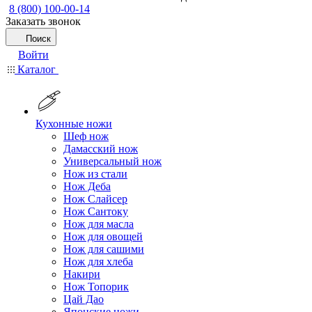
8 (800) 100-00-14
Заказать звонок
Поиск
Войти
Каталог
Кухонные ножи
Шеф нож
Дамасский нож
Универсальный нож
Нож из стали
Нож Деба
Нож Слайсер
Нож Сантоку
Нож для масла
Нож для овощей
Нож для сашими
Нож для хлеба
Накири
Нож Топорик
Цай Дао
Японские ножи