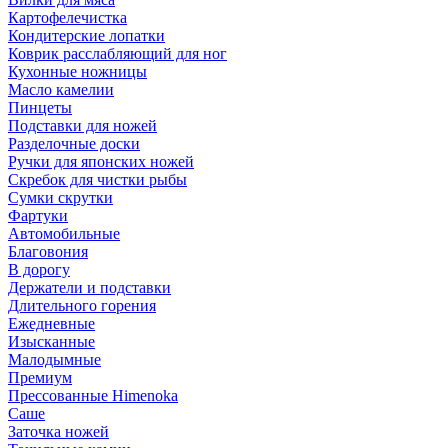
Картофелечистка
Кондитерские лопатки
Коврик расслабляющий для ног
Кухонные ножницы
Масло камелии
Пинцеты
Подставки для ножей
Разделочные доски
Ручки для японских ножей
Скребок для чистки рыбы
Сумки скрутки
Фартуки
Автомобильные
Благовония
В дорогу
Держатели и подставки
Длительного горения
Ежедневные
Изысканные
Малодымные
Премиум
Прессованные Himenoka
Саше
Заточка ножей