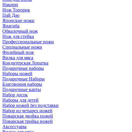
Накири
Нож Топорик
Цай Дао
Японские ножи
Янагиба
Обвалочный нож
Нож для стейка
Профессиональные ножи
Специальные ножи
Филейный нож
Вилка для мяса
Кондитерская Лопатка
Подарочные наборы
Наборы ножей
Подарочные Наборы
Благовония наборы
Подарочные карты
Набор досок
Наборы для детей
Набор ножей без подставки
Набор из четырех ножей
Поварская двойка ножей
Поварская тройка ножей
Аксессуары
Вилки для мяса