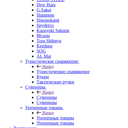
Dew Hara
G.Sakai
Hatamoto
Higonokami
Spyderco
Kazuyuki Sakurai
Mcusta
Toru Shibuya
Kershaw
SOG
AL Mar
Туристическое снаряжение
Назад
Туристическое снаряжение
Кукри
Тактические ручки
Сувениры
Назад
Сувениры
Сувениры
Уцененные товары
Назад
Уцененные товары
Уцененные товары