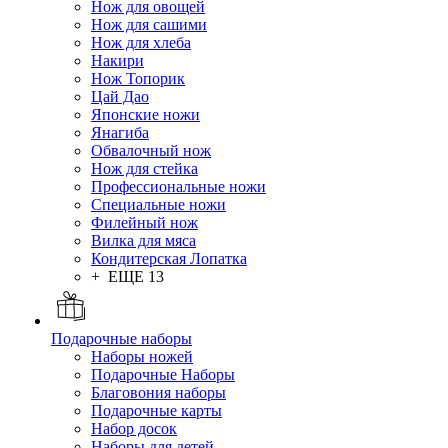
Нож для овощей
Нож для сашими
Нож для хлеба
Накири
Нож Топорик
Цай Дао
Японские ножи
Янагиба
Обвалочный нож
Нож для стейка
Профессиональные ножи
Специальные ножи
Филейный нож
Вилка для мяса
Кондитерская Лопатка
+ ЕЩЕ 13
Подарочные наборы
Наборы ножей
Подарочные Наборы
Благовония наборы
Подарочные карты
Набор досок
Наборы для детей