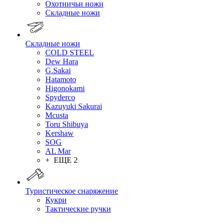
Охотничьи ножи
Складные ножи
Складные ножи
COLD STEEL
Dew Hara
G.Sakai
Hatamoto
Higonokami
Spyderco
Kazuyuki Sakurai
Mcusta
Toru Shibuya
Kershaw
SOG
AL Mar
+ ЕЩЕ 2
Туристическое снаряжение
Кукри
Тактические ручки