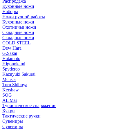
Распродажа
Кухонные ножи
Наборы
Ножи ручной работы
Кухонные ножи
Охотничьи ножи
Складные ножи
Складные ножи
COLD STEEL
Dew Hara
G.Sakai
Hatamoto
Higonokami
Spyderco
Kazuyuki Sakurai
Mcusta
Toru Shibuya
Kershaw
SOG
AL Mar
Туристическое снаряжение
Кукри
Тактические ручки
Сувениры
Сувениры