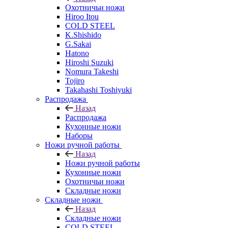
Охотничьи ножи
Hiroo Itou
COLD STEEL
K.Shishido
G.Sakai
Hatono
Hiroshi Suzuki
Nomura Takeshi
Tojiro
Takahashi Toshiyuki
Распродажа
Назад
Распродажа
Кухонные ножи
Наборы
Ножи ручной работы
Назад
Ножи ручной работы
Кухонные ножи
Охотничьи ножи
Складные ножи
Складные ножи
Назад
Складные ножи
COLD STEEL