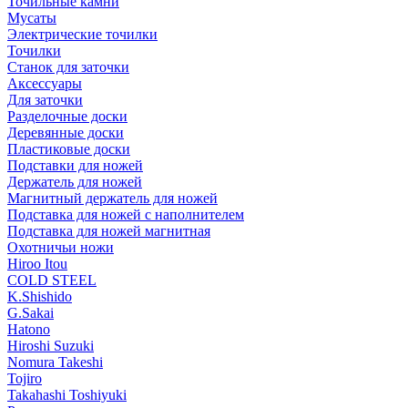
Точильные камни
Мусаты
Электрические точилки
Точилки
Станок для заточки
Аксессуары
Для заточки
Разделочные доски
Деревянные доски
Пластиковые доски
Подставки для ножей
Держатель для ножей
Магнитный держатель для ножей
Подставка для ножей с наполнителем
Подставка для ножей магнитная
Охотничьи ножи
Hiroo Itou
COLD STEEL
K.Shishido
G.Sakai
Hatono
Hiroshi Suzuki
Nomura Takeshi
Tojiro
Takahashi Toshiyuki