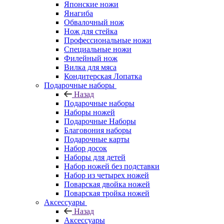
Японские ножи
Янагиба
Обвалочный нож
Нож для стейка
Профессиональные ножи
Специальные ножи
Филейный нож
Вилка для мяса
Кондитерская Лопатка
Подарочные наборы
Назад
Подарочные наборы
Наборы ножей
Подарочные Наборы
Благовония наборы
Подарочные карты
Набор досок
Наборы для детей
Набор ножей без подставки
Набор из четырех ножей
Поварская двойка ножей
Поварская тройка ножей
Аксессуары
Назад
Аксессуары