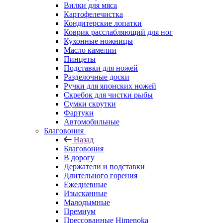
Вилки для мяса
Картофелечистка
Кондитерские лопатки
Коврик расслабляющий для ног
Кухонные ножницы
Масло камелии
Пинцеты
Подставки для ножей
Разделочные доски
Ручки для японских ножей
Скребок для чистки рыбы
Сумки скрутки
Фартуки
Автомобильные
Благовония
Назад
Благовония
В дорогу
Держатели и подставки
Длительного горения
Ежедневные
Изысканные
Малодымные
Премиум
Прессованные Himenoka