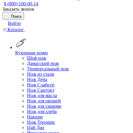
8 (800) 100-00-14
Заказать звонок
Поиск
Войти
Каталог
Кухонные ножи
Шеф нож
Дамасский нож
Универсальный нож
Нож из стали
Нож Деба
Нож Слайсер
Нож Сантоку
Нож для масла
Нож для овощей
Нож для сашими
Нож для хлеба
Накири
Нож Топорик
Цай Дао
Японские ножи