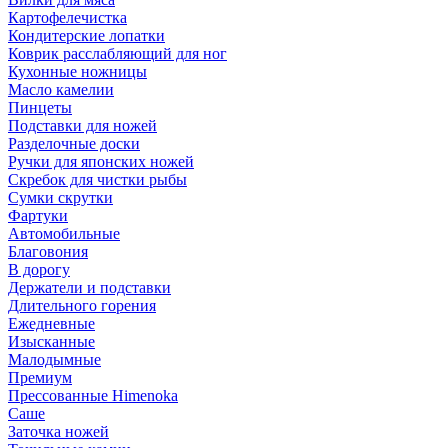
Картофелечистка
Кондитерские лопатки
Коврик расслабляющий для ног
Кухонные ножницы
Масло камелии
Пинцеты
Подставки для ножей
Разделочные доски
Ручки для японских ножей
Скребок для чистки рыбы
Сумки скрутки
Фартуки
Автомобильные
Благовония
В дорогу
Держатели и подставки
Длительного горения
Ежедневные
Изысканные
Малодымные
Премиум
Прессованные Himenoka
Саше
Заточка ножей