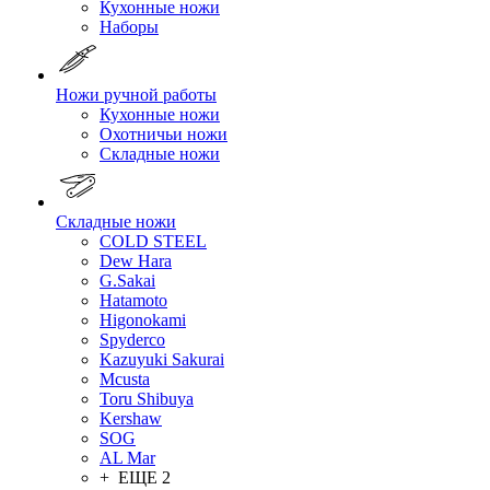
Кухонные ножи
Наборы
Ножи ручной работы
Кухонные ножи
Охотничьи ножи
Складные ножи
Складные ножи
COLD STEEL
Dew Hara
G.Sakai
Hatamoto
Higonokami
Spyderco
Kazuyuki Sakurai
Mcusta
Toru Shibuya
Kershaw
SOG
AL Mar
+ ЕЩЕ 2