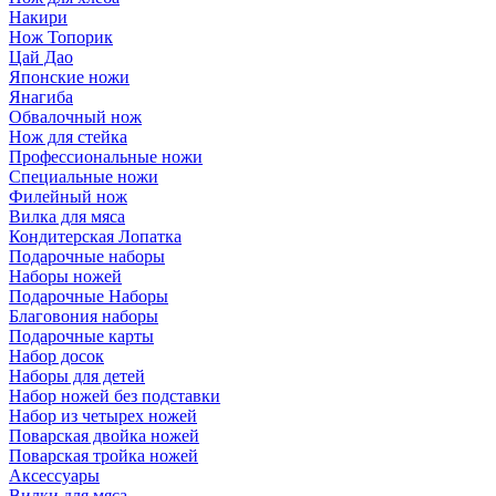
Накири
Нож Топорик
Цай Дао
Японские ножи
Янагиба
Обвалочный нож
Нож для стейка
Профессиональные ножи
Специальные ножи
Филейный нож
Вилка для мяса
Кондитерская Лопатка
Подарочные наборы
Наборы ножей
Подарочные Наборы
Благовония наборы
Подарочные карты
Набор досок
Наборы для детей
Набор ножей без подставки
Набор из четырех ножей
Поварская двойка ножей
Поварская тройка ножей
Аксессуары
Вилки для мяса