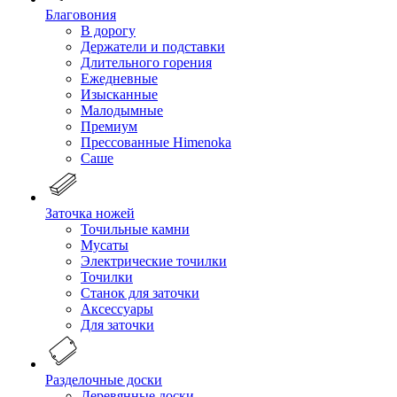
Благовония
В дорогу
Держатели и подставки
Длительного горения
Ежедневные
Изысканные
Малодымные
Премиум
Прессованные Himenoka
Саше
Заточка ножей
Точильные камни
Мусаты
Электрические точилки
Точилки
Станок для заточки
Аксессуары
Для заточки
Разделочные доски
Деревянные доски