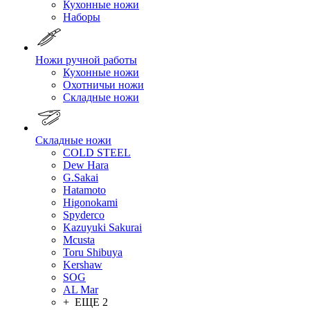
Кухонные ножи
Наборы
Ножи ручной работы
Кухонные ножи
Охотничьи ножи
Складные ножи
Складные ножи
COLD STEEL
Dew Hara
G.Sakai
Hatamoto
Higonokami
Spyderco
Kazuyuki Sakurai
Mcusta
Toru Shibuya
Kershaw
SOG
AL Mar
+ ЕЩЕ 2