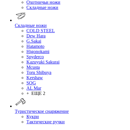
Охотничьи ножи
Складные ножи
Складные ножи
COLD STEEL
Dew Hara
G.Sakai
Hatamoto
Higonokami
Spyderco
Kazuyuki Sakurai
Mcusta
Toru Shibuya
Kershaw
SOG
AL Mar
+ ЕЩЕ 2
Туристическое снаряжение
Кукри
Тактические ручки