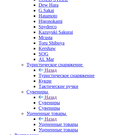
Dew Hara
G.Sakai
Hatamoto
Higonokami
Spyderco
Kazuyuki Sakurai
Mcusta
Toru Shibuya
Kershaw
SOG
AL Mar
Туристическое снаряжение
Назад
Туристическое снаряжение
Кукри
Тактические ручки
Сувениры
Назад
Сувениры
Сувениры
Уцененные товары
Назад
Уцененные товары
Уцененные товары