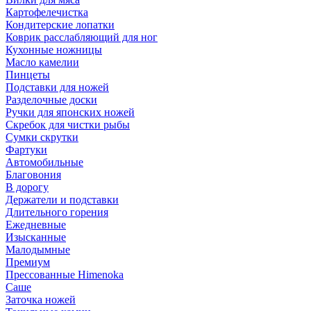
Картофелечистка
Кондитерские лопатки
Коврик расслабляющий для ног
Кухонные ножницы
Масло камелии
Пинцеты
Подставки для ножей
Разделочные доски
Ручки для японских ножей
Скребок для чистки рыбы
Сумки скрутки
Фартуки
Автомобильные
Благовония
В дорогу
Держатели и подставки
Длительного горения
Ежедневные
Изысканные
Малодымные
Премиум
Прессованные Himenoka
Саше
Заточка ножей