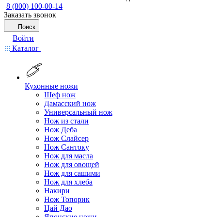
8 (800) 100-00-14
Заказать звонок
Поиск
Войти
Каталог
Кухонные ножи
Шеф нож
Дамасский нож
Универсальный нож
Нож из стали
Нож Деба
Нож Слайсер
Нож Сантоку
Нож для масла
Нож для овощей
Нож для сашими
Нож для хлеба
Накири
Нож Топорик
Цай Дао
Японские ножи