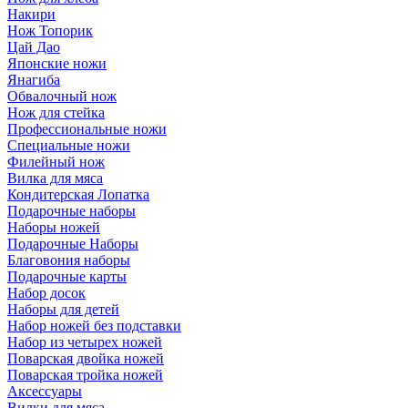
Накири
Нож Топорик
Цай Дао
Японские ножи
Янагиба
Обвалочный нож
Нож для стейка
Профессиональные ножи
Специальные ножи
Филейный нож
Вилка для мяса
Кондитерская Лопатка
Подарочные наборы
Наборы ножей
Подарочные Наборы
Благовония наборы
Подарочные карты
Набор досок
Наборы для детей
Набор ножей без подставки
Набор из четырех ножей
Поварская двойка ножей
Поварская тройка ножей
Аксессуары
Вилки для мяса