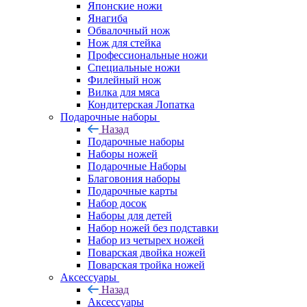
Японские ножи
Янагиба
Обвалочный нож
Нож для стейка
Профессиональные ножи
Специальные ножи
Филейный нож
Вилка для мяса
Кондитерская Лопатка
Подарочные наборы
Назад
Подарочные наборы
Наборы ножей
Подарочные Наборы
Благовония наборы
Подарочные карты
Набор досок
Наборы для детей
Набор ножей без подставки
Набор из четырех ножей
Поварская двойка ножей
Поварская тройка ножей
Аксессуары
Назад
Аксессуары