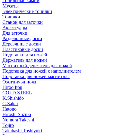
Точильные камни
Мусаты
Электрические точилки
Точилки
Станок для заточки
Аксессуары
Для заточки
Разделочные доски
Деревянные доски
Пластиковые доски
Подставки для ножей
Держатель для ножей
Магнитный держатель для ножей
Подставка для ножей с наполнителем
Подставка для ножей магнитная
Охотничьи ножи
Hiroo Itou
COLD STEEL
K.Shishido
G.Sakai
Hatono
Hiroshi Suzuki
Nomura Takeshi
Tojiro
Takahashi Toshiyuki