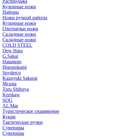
Распродажа
Кухонные ножи
Наборы
Ножи ручной работы
Кухонные ножи
Охотничьи ножи
Складные ножи
Складные ножи
COLD STEEL
Dew Hara
G.Sakai
Hatamoto
Higonokami
Spyderco
Kazuyuki Sakurai
Mcusta
Toru Shibuya
Kershaw
SOG
AL Mar
Туристическое снаряжение
Кукри
Тактические ручки
Сувениры
Сувениры