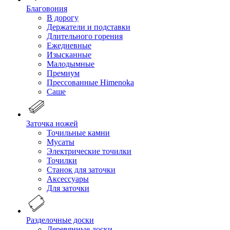
Благовония
В дорогу
Держатели и подставки
Длительного горения
Ежедневные
Изысканные
Малодымные
Премиум
Прессованные Himenoka
Саше
Заточка ножей
Точильные камни
Мусаты
Электрические точилки
Точилки
Станок для заточки
Аксессуары
Для заточки
Разделочные доски
Деревянные доски