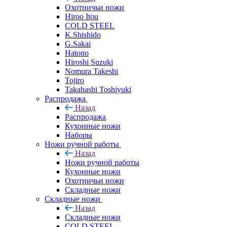
Охотничьи ножи
Hiroo Itou
COLD STEEL
K.Shishido
G.Sakai
Hatono
Hiroshi Suzuki
Nomura Takeshi
Tojiro
Takahashi Toshiyuki
Распродажа
Назад
Распродажа
Кухонные ножи
Наборы
Ножи ручной работы
Назад
Ножи ручной работы
Кухонные ножи
Охотничьи ножи
Складные ножи
Складные ножи
Назад
Складные ножи
COLD STEEL