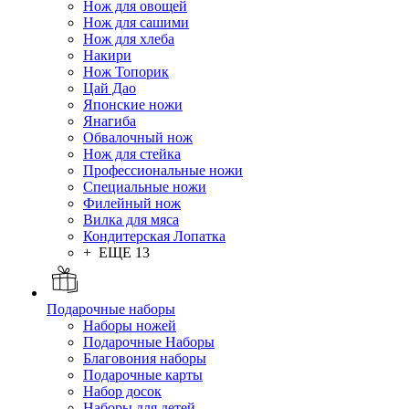
Нож для овощей
Нож для сашими
Нож для хлеба
Накири
Нож Топорик
Цай Дао
Японские ножи
Янагиба
Обвалочный нож
Нож для стейка
Профессиональные ножи
Специальные ножи
Филейный нож
Вилка для мяса
Кондитерская Лопатка
+ ЕЩЕ 13
Подарочные наборы
Наборы ножей
Подарочные Наборы
Благовония наборы
Подарочные карты
Набор досок
Наборы для детей