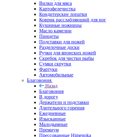
Вилки для мяса
Картофелечистка
Кондитерские лопатки
Коврик расслабляющий для ног
Кухонные ножницы
Масло камелии
Пинцеты
Подставки для ножей
Разделочные доски
Ручки для японских ножей
Скребок для чистки рыбы
Сумки скрутки
Фартуки
Автомобильные
Благовония
Назад
Благовония
В дорогу
Держатели и подставки
Длительного горения
Ежедневные
Изысканные
Малодымные
Премиум
Прессованные Himenoka