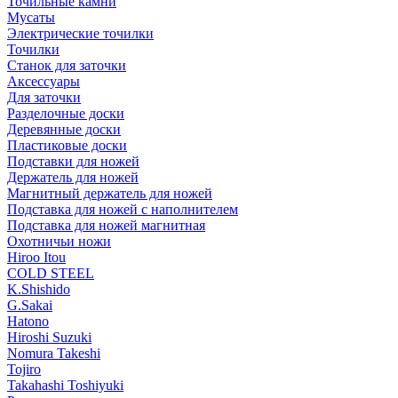
Точильные камни
Мусаты
Электрические точилки
Точилки
Станок для заточки
Аксессуары
Для заточки
Разделочные доски
Деревянные доски
Пластиковые доски
Подставки для ножей
Держатель для ножей
Магнитный держатель для ножей
Подставка для ножей с наполнителем
Подставка для ножей магнитная
Охотничьи ножи
Hiroo Itou
COLD STEEL
K.Shishido
G.Sakai
Hatono
Hiroshi Suzuki
Nomura Takeshi
Tojiro
Takahashi Toshiyuki