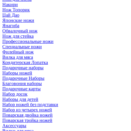
Накири
Нож Топорик
Цай Дао
Японские ножи
Янагиба
Обвалочный нож
Нож для стейка
Профессиональные ножи
Специальные ножи
Филейный нож
Вилка для мяса
Кондитерская Лопатка
Подарочные наборы
Наборы ножей
Подарочные Наборы
Благовония наборы
Подарочные карты
Набор досок
Наборы для детей
Набор ножей без подставки
Набор из четырех ножей
Поварская двойка ножей
Поварская тройка ножей
Аксессуары
Вилки для мяса