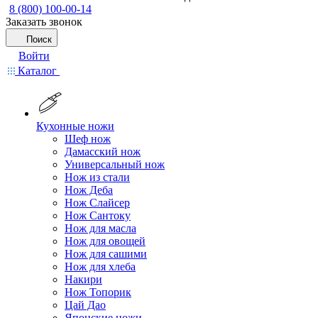
8 (800) 100-00-14
Заказать звонок
Поиск
Войти
Каталог
Кухонные ножи
Шеф нож
Дамасский нож
Универсальный нож
Нож из стали
Нож Деба
Нож Слайсер
Нож Сантоку
Нож для масла
Нож для овощей
Нож для сашими
Нож для хлеба
Накири
Нож Топорик
Цай Дао
Японские ножи