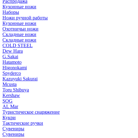
Распродажа
Кухонные ножи
Наборы
Ножи ручной работы
Кухонные ножи
Охотничьи ножи
Складные ножи
Складные ножи
COLD STEEL
Dew Hara
G.Sakai
Hatamoto
Higonokami
Spyderco
Kazuyuki Sakurai
Mcusta
Toru Shibuya
Kershaw
SOG
AL Mar
Туристическое снаряжение
Кукри
Тактические ручки
Сувениры
Сувениры