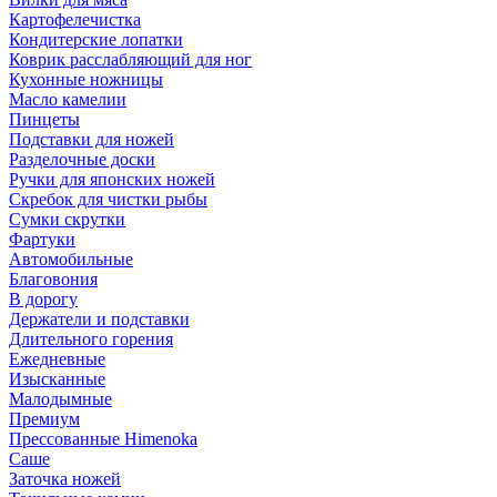
Картофелечистка
Кондитерские лопатки
Коврик расслабляющий для ног
Кухонные ножницы
Масло камелии
Пинцеты
Подставки для ножей
Разделочные доски
Ручки для японских ножей
Скребок для чистки рыбы
Сумки скрутки
Фартуки
Автомобильные
Благовония
В дорогу
Держатели и подставки
Длительного горения
Ежедневные
Изысканные
Малодымные
Премиум
Прессованные Himenoka
Саше
Заточка ножей