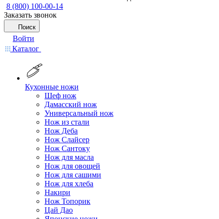
8 (800) 100-00-14
Заказать звонок
Поиск
Войти
Каталог
Кухонные ножи
Шеф нож
Дамасский нож
Универсальный нож
Нож из стали
Нож Деба
Нож Слайсер
Нож Сантоку
Нож для масла
Нож для овощей
Нож для сашими
Нож для хлеба
Накири
Нож Топорик
Цай Дао
Японские ножи