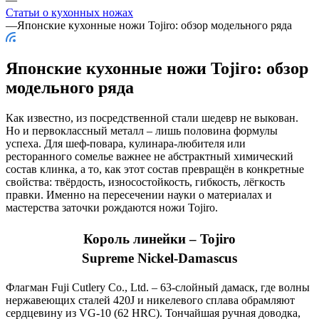
Статьи о кухонных ножах
—
Японские кухонные ножи Tojiro: обзор модельного ряда
Японские кухонные ножи Tojiro: обзор
модельного ряда
Как известно, из посредственной стали шедевр не выкован.
Но и первоклассный металл – лишь половина формулы
успеха. Для шеф‑повара, кулинара‑любителя или
ресторанного сомелье важнее не абстрактный химический
состав клинка, а то, как этот состав превращён в конкретные
свойства: твёрдость, износостойкость, гибкость, лёгкость
правки. Именно на пересечении науки о материалах и
мастерства заточки рождаются ножи Tojiro.
Король линейки – Tojiro
Supreme Nickel‑Damascus
Флагман Fuji Cutlery Co., Ltd. – 63‑слойный дамаск, где волны
нержавеющих сталей 420J и никелевого сплава обрамляют
сердцевину из VG‑10 (62 HRC). Тончайшая ручная доводка,