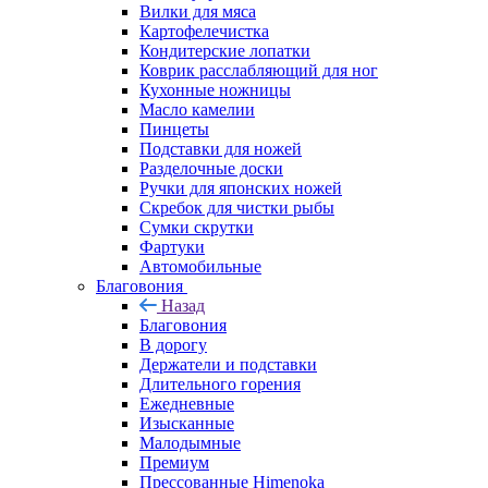
Вилки для мяса
Картофелечистка
Кондитерские лопатки
Коврик расслабляющий для ног
Кухонные ножницы
Масло камелии
Пинцеты
Подставки для ножей
Разделочные доски
Ручки для японских ножей
Скребок для чистки рыбы
Сумки скрутки
Фартуки
Автомобильные
Благовония
Назад
Благовония
В дорогу
Держатели и подставки
Длительного горения
Ежедневные
Изысканные
Малодымные
Премиум
Прессованные Himenoka