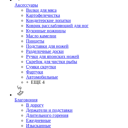
Аксессуары
Вилки для мяса
Картофелечистка
Кондитерские лопатки
Коврик расслабляющий для ног
Кухонные ножницы
Масло камелии
Пинцеты
Подставки для ножей
Разделочные доски
Ручки для японских ножей
Скребок для чистки рыбы
Сумки скрутки
Фартуки
Автомобильные
+ ЕЩЕ 4
Благовония
В дорогу
Держатели и подставки
Длительного горения
Ежедневные
Изысканные