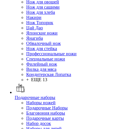
Нож для овощей
Нож для сашими
Нож для хлеба
Накири
Нож Топорик
Цай Дао
Японские ножи
Янагиба
Обвалочный нож
Нож для стейка
Профессиональные ножи
Специальные ножи
Филейный нож
Вилка для мяса
Кондитерская Лопатка
+ ЕЩЕ 13
Подарочные наборы
Наборы ножей
Подарочные Наборы
Благовония наборы
Подарочные карты
Набор досок
Наборы для детей