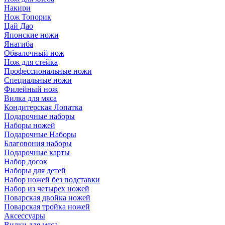
Накири
Нож Топорик
Цай Дао
Японские ножи
Янагиба
Обвалочный нож
Нож для стейка
Профессиональные ножи
Специальные ножи
Филейный нож
Вилка для мяса
Кондитерская Лопатка
Подарочные наборы
Наборы ножей
Подарочные Наборы
Благовония наборы
Подарочные карты
Набор досок
Наборы для детей
Набор ножей без подставки
Набор из четырех ножей
Поварская двойка ножей
Поварская тройка ножей
Аксессуары
Вилки для мяса