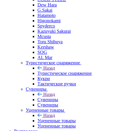
Dew Hara
G.Sakai
Hatamoto
Higonokami
Spyderco
Kazuyuki Sakurai
Mcusta
Toru Shibuya
Kershaw
SOG
AL Mar
Туристическое снаряжение
Назад
Туристическое снаряжение
Кукри
Тактические ручки
Сувениры
Назад
Сувениры
Сувениры
Уцененные товары
Назад
Уцененные товары
Уцененные товары