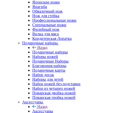
Японские ножи
Янагиба
Обвалочный нож
Нож для стейка
Профессиональные ножи
Специальные ножи
Филейный нож
Вилка для мяса
Кондитерская Лопатка
Подарочные наборы
Назад
Подарочные наборы
Наборы ножей
Подарочные Наборы
Благовония наборы
Подарочные карты
Набор досок
Наборы для детей
Набор ножей без подставки
Набор из четырех ножей
Поварская двойка ножей
Поварская тройка ножей
Аксессуары
Назад
Аксессуары