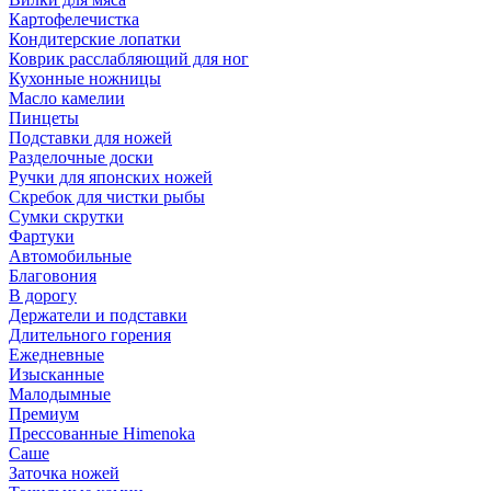
Картофелечистка
Кондитерские лопатки
Коврик расслабляющий для ног
Кухонные ножницы
Масло камелии
Пинцеты
Подставки для ножей
Разделочные доски
Ручки для японских ножей
Скребок для чистки рыбы
Сумки скрутки
Фартуки
Автомобильные
Благовония
В дорогу
Держатели и подставки
Длительного горения
Ежедневные
Изысканные
Малодымные
Премиум
Прессованные Himenoka
Саше
Заточка ножей