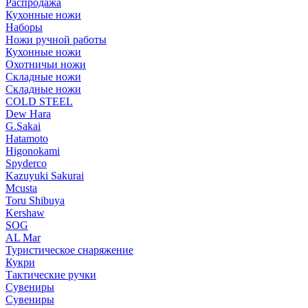
Распродажа
Кухонные ножи
Наборы
Ножи ручной работы
Кухонные ножи
Охотничьи ножи
Складные ножи
Складные ножи
COLD STEEL
Dew Hara
G.Sakai
Hatamoto
Higonokami
Spyderco
Kazuyuki Sakurai
Mcusta
Toru Shibuya
Kershaw
SOG
AL Mar
Туристическое снаряжение
Кукри
Тактические ручки
Сувениры
Сувениры