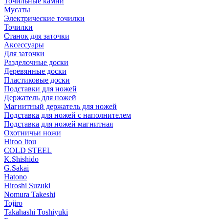
Точильные камни
Мусаты
Электрические точилки
Точилки
Станок для заточки
Аксессуары
Для заточки
Разделочные доски
Деревянные доски
Пластиковые доски
Подставки для ножей
Держатель для ножей
Магнитный держатель для ножей
Подставка для ножей с наполнителем
Подставка для ножей магнитная
Охотничьи ножи
Hiroo Itou
COLD STEEL
K.Shishido
G.Sakai
Hatono
Hiroshi Suzuki
Nomura Takeshi
Tojiro
Takahashi Toshiyuki