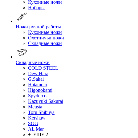
Кухонные ножи
Наборы
Ножи ручной работы
Кухонные ножи
Охотничьи ножи
Складные ножи
Складные ножи
COLD STEEL
Dew Hara
G.Sakai
Hatamoto
Higonokami
Spyderco
Kazuyuki Sakurai
Mcusta
Toru Shibuya
Kershaw
SOG
AL Mar
+ ЕЩЕ 2