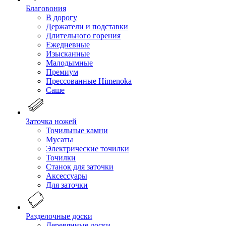
Благовония
В дорогу
Держатели и подставки
Длительного горения
Ежедневные
Изысканные
Малодымные
Премиум
Прессованные Himenoka
Саше
Заточка ножей
Точильные камни
Мусаты
Электрические точилки
Точилки
Станок для заточки
Аксессуары
Для заточки
Разделочные доски
Деревянные доски