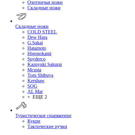
Охотничьи ножи
Складные ножи
Складные ножи
COLD STEEL
Dew Hara
G.Sakai
Hatamoto
Higonokami
Spyderco
Kazuyuki Sakurai
Mcusta
Toru Shibuya
Kershaw
SOG
AL Mar
+ ЕЩЕ 2
Туристическое снаряжение
Кукри
Тактические ручки