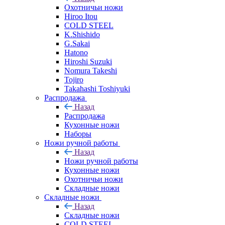
Охотничьи ножи
Hiroo Itou
COLD STEEL
K.Shishido
G.Sakai
Hatono
Hiroshi Suzuki
Nomura Takeshi
Tojiro
Takahashi Toshiyuki
Распродажа
Назад
Распродажа
Кухонные ножи
Наборы
Ножи ручной работы
Назад
Ножи ручной работы
Кухонные ножи
Охотничьи ножи
Складные ножи
Складные ножи
Назад
Складные ножи
COLD STEEL