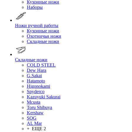
Кухонные ножи
Наборы
Ножи ручной работы
Кухонные ножи
Охотничьи ножи
Складные ножи
Складные ножи
COLD STEEL
Dew Hara
G.Sakai
Hatamoto
Higonokami
Spyderco
Kazuyuki Sakurai
Mcusta
Toru Shibuya
Kershaw
SOG
AL Mar
+ ЕЩЕ 2