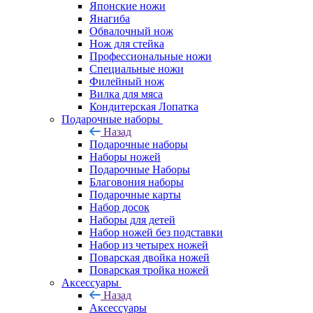
Японские ножи
Янагиба
Обвалочный нож
Нож для стейка
Профессиональные ножи
Специальные ножи
Филейный нож
Вилка для мяса
Кондитерская Лопатка
Подарочные наборы
Назад
Подарочные наборы
Наборы ножей
Подарочные Наборы
Благовония наборы
Подарочные карты
Набор досок
Наборы для детей
Набор ножей без подставки
Набор из четырех ножей
Поварская двойка ножей
Поварская тройка ножей
Аксессуары
Назад
Аксессуары