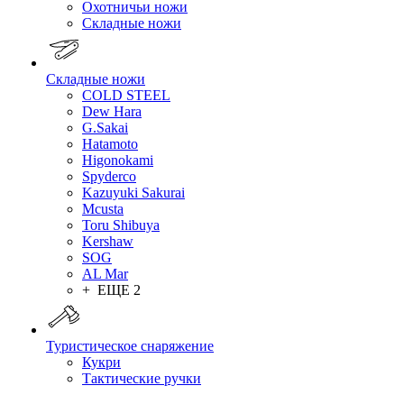
Охотничьи ножи
Складные ножи
Складные ножи
COLD STEEL
Dew Hara
G.Sakai
Hatamoto
Higonokami
Spyderco
Kazuyuki Sakurai
Mcusta
Toru Shibuya
Kershaw
SOG
AL Mar
+ ЕЩЕ 2
Туристическое снаряжение
Кукри
Тактические ручки