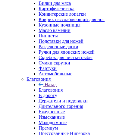
Вилки для мяса
Картофелечистка
Кондитерские лопатки
Коврик расслабляющий для ног
Кухонные ножницы
Масло камелии
Пинцеты
Подставки для ножей
Разделочные доски
Ручки для японских ножей
Скребок для чистки рыбы
Сумки скрутки
Фартуки
Автомобильные
Благовония
Назад
Благовония
В дорогу
Держатели и подставки
Длительного горения
Ежедневные
Изысканные
Малодымные
Премиум
Прессованные Himenoka