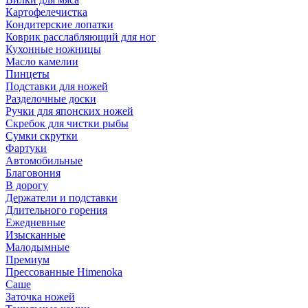
Картофелечистка
Кондитерские лопатки
Коврик расслабляющий для ног
Кухонные ножницы
Масло камелии
Пинцеты
Подставки для ножей
Разделочные доски
Ручки для японских ножей
Скребок для чистки рыбы
Сумки скрутки
Фартуки
Автомобильные
Благовония
В дорогу
Держатели и подставки
Длительного горения
Ежедневные
Изысканные
Малодымные
Премиум
Прессованные Himenoka
Саше
Заточка ножей