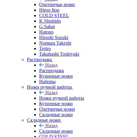
Охотничьи ножи
Hiroo Itou
COLD STEEL
K.Shishido
G.Sakai
Hatono
Hiroshi Suzuki
Nomura Takeshi
Tojiro
Takahashi Toshiyuki
Распродажа
Назад
Распродажа
Кухонные ножи
Наборы
Ножи ручной работы
Назад
Ножи ручной работы
Кухонные ножи
Охотничьи ножи
Складные ножи
Складные ножи
Назад
Складные ножи
COLD STEEL