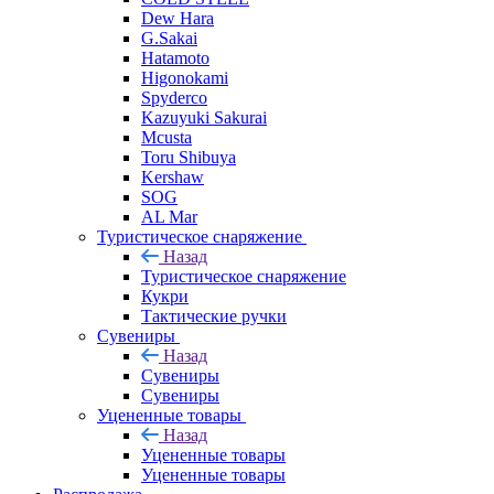
Dew Hara
G.Sakai
Hatamoto
Higonokami
Spyderco
Kazuyuki Sakurai
Mcusta
Toru Shibuya
Kershaw
SOG
AL Mar
Туристическое снаряжение
Назад
Туристическое снаряжение
Кукри
Тактические ручки
Сувениры
Назад
Сувениры
Сувениры
Уцененные товары
Назад
Уцененные товары
Уцененные товары