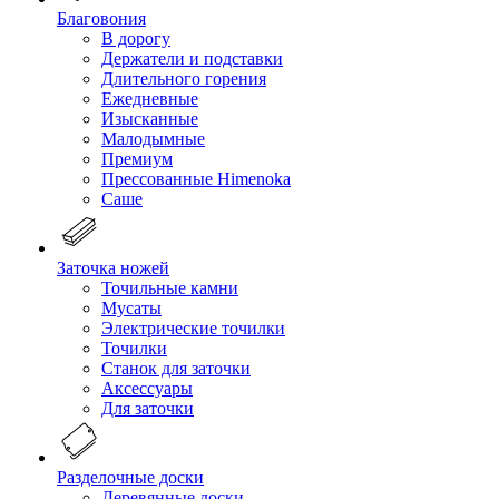
Благовония
В дорогу
Держатели и подставки
Длительного горения
Ежедневные
Изысканные
Малодымные
Премиум
Прессованные Himenoka
Саше
Заточка ножей
Точильные камни
Мусаты
Электрические точилки
Точилки
Станок для заточки
Аксессуары
Для заточки
Разделочные доски
Деревянные доски