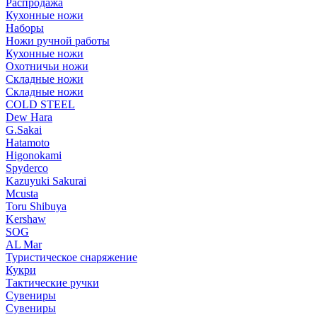
Распродажа
Кухонные ножи
Наборы
Ножи ручной работы
Кухонные ножи
Охотничьи ножи
Складные ножи
Складные ножи
COLD STEEL
Dew Hara
G.Sakai
Hatamoto
Higonokami
Spyderco
Kazuyuki Sakurai
Mcusta
Toru Shibuya
Kershaw
SOG
AL Mar
Туристическое снаряжение
Кукри
Тактические ручки
Сувениры
Сувениры