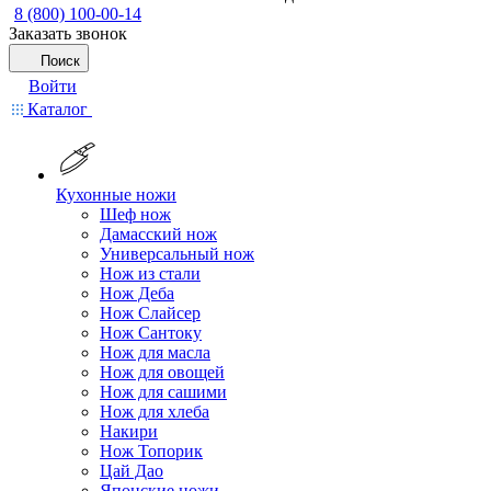
8 (800) 100-00-14
Заказать звонок
Поиск
Войти
Каталог
Кухонные ножи
Шеф нож
Дамасский нож
Универсальный нож
Нож из стали
Нож Деба
Нож Слайсер
Нож Сантоку
Нож для масла
Нож для овощей
Нож для сашими
Нож для хлеба
Накири
Нож Топорик
Цай Дао
Японские ножи