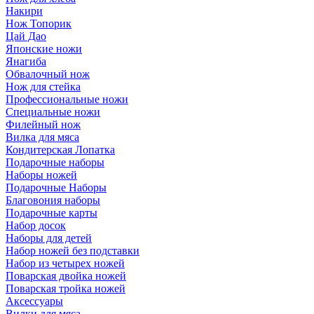
Накири
Нож Топорик
Цай Дао
Японские ножи
Янагиба
Обвалочный нож
Нож для стейка
Профессиональные ножи
Специальные ножи
Филейный нож
Вилка для мяса
Кондитерская Лопатка
Подарочные наборы
Наборы ножей
Подарочные Наборы
Благовония наборы
Подарочные карты
Набор досок
Наборы для детей
Набор ножей без подставки
Набор из четырех ножей
Поварская двойка ножей
Поварская тройка ножей
Аксессуары
Вилки для мяса