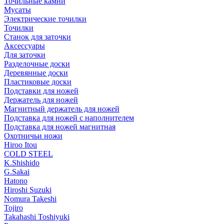
Точильные камни
Мусаты
Электрические точилки
Точилки
Станок для заточки
Аксессуары
Для заточки
Разделочные доски
Деревянные доски
Пластиковые доски
Подставки для ножей
Держатель для ножей
Магнитный держатель для ножей
Подставка для ножей с наполнителем
Подставка для ножей магнитная
Охотничьи ножи
Hiroo Itou
COLD STEEL
K.Shishido
G.Sakai
Hatono
Hiroshi Suzuki
Nomura Takeshi
Tojiro
Takahashi Toshiyuki