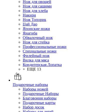
Нож для овощей
Нож для сашими
Нож для хлеба
Накири
Нож Топорик
Цай Дао
Японские ножи
Янагиба
Обвалочный нож
Нож для стейка
Профессиональные ножи
Специальные ножи
Филейный нож
Вилка для мяса
Кондитерская Лопатка
+ ЕЩЕ 13
Подарочные наборы
Наборы ножей
Подарочные Наборы
Благовония наборы
Подарочные карты
Набор досок
Наборы для детей