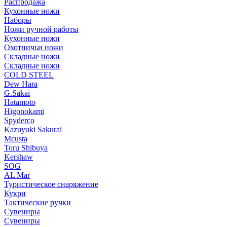
Распродажа
Кухонные ножи
Наборы
Ножи ручной работы
Кухонные ножи
Охотничьи ножи
Складные ножи
Складные ножи
COLD STEEL
Dew Hara
G.Sakai
Hatamoto
Higonokami
Spyderco
Kazuyuki Sakurai
Mcusta
Toru Shibuya
Kershaw
SOG
AL Mar
Туристическое снаряжение
Кукри
Тактические ручки
Сувениры
Сувениры