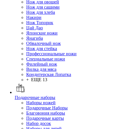
Нож для овощей
Нож для сашими
Нож для хлеба
Накири
Нож Топорик
Цай Дао
Японские ножи
Янагиба
Обвалочный нож
Нож для стейка
Профессиональные ножи
Специальные ножи
Филейный нож
Вилка для мяса
Кондитерская Лопатка
+ ЕЩЕ 13
Подарочные наборы
Наборы ножей
Подарочные Наборы
Благовония наборы
Подарочные карты
Набор досок
Наборы для детей