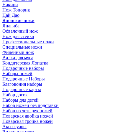
Накири
Нож Топорик
Цай Дао
Японские ножи
Янагиба
Обвалочный нож
Нож для стейка
Профессиональные ножи
Специальные ножи
Филейный нож
Вилка для мяса
Кондитерская Лопатка
Подарочные наборы
Наборы ножей
Подарочные Наборы
Благовония наборы
Подарочные карты
Набор досок
Наборы для детей
Набор ножей без подставки
Набор из четырех ножей
Поварская двойка ножей
Поварская тройка ножей
Аксессуары
Вилки для мяса