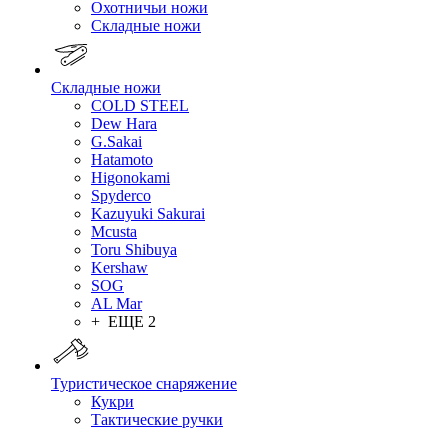
Охотничьи ножи
Складные ножи
Складные ножи
COLD STEEL
Dew Hara
G.Sakai
Hatamoto
Higonokami
Spyderco
Kazuyuki Sakurai
Mcusta
Toru Shibuya
Kershaw
SOG
AL Mar
+ ЕЩЕ 2
Туристическое снаряжение
Кукри
Тактические ручки