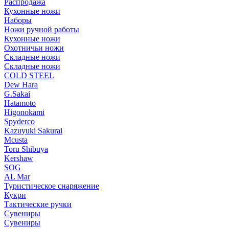
Распродажа
Кухонные ножи
Наборы
Ножи ручной работы
Кухонные ножи
Охотничьи ножи
Складные ножи
Складные ножи
COLD STEEL
Dew Hara
G.Sakai
Hatamoto
Higonokami
Spyderco
Kazuyuki Sakurai
Mcusta
Toru Shibuya
Kershaw
SOG
AL Mar
Туристическое снаряжение
Кукри
Тактические ручки
Сувениры
Сувениры