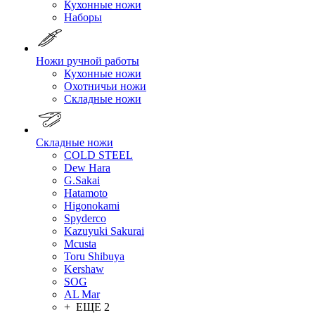
Кухонные ножи
Наборы
Ножи ручной работы
Кухонные ножи
Охотничьи ножи
Складные ножи
Складные ножи
COLD STEEL
Dew Hara
G.Sakai
Hatamoto
Higonokami
Spyderco
Kazuyuki Sakurai
Mcusta
Toru Shibuya
Kershaw
SOG
AL Mar
+ ЕЩЕ 2