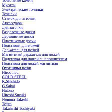
Точильные камни
Мусаты
Электрические точилки
Точилки
Станок для заточки
Аксессуары
Для заточки
Разделочные доски
Деревянные доски
Пластиковые доски
Подставки для ножей
Держатель для ножей
Магнитный держатель для ножей
Подставка для ножей с наполнителем
Подставка для ножей магнитная
Охотничьи ножи
Hiroo Itou
COLD STEEL
K.Shishido
G.Sakai
Hatono
Hiroshi Suzuki
Nomura Takeshi
Tojiro
Takahashi Toshiyuki