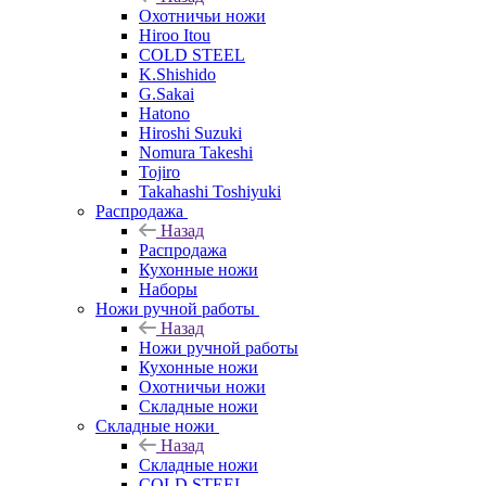
Охотничьи ножи
Hiroo Itou
COLD STEEL
K.Shishido
G.Sakai
Hatono
Hiroshi Suzuki
Nomura Takeshi
Tojiro
Takahashi Toshiyuki
Распродажа
Назад
Распродажа
Кухонные ножи
Наборы
Ножи ручной работы
Назад
Ножи ручной работы
Кухонные ножи
Охотничьи ножи
Складные ножи
Складные ножи
Назад
Складные ножи
COLD STEEL