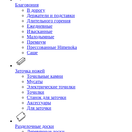
Благовония
В дорогу
Держатели и подставки
Длительного горения
Ежедневные
Изысканные
Малодымные
Премиум
Прессованные Himenoka
Саше
Заточка ножей
Точильные камни
Мусаты
Электрические точилки
Точилки
Станок для заточки
Аксессуары
Для заточки
Разделочные доски
Деревянные доски