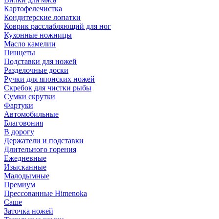
Картофелечистка
Кондитерские лопатки
Коврик расслабляющий для ног
Кухонные ножницы
Масло камелии
Пинцеты
Подставки для ножей
Разделочные доски
Ручки для японских ножей
Скребок для чистки рыбы
Сумки скрутки
Фартуки
Автомобильные
Благовония
В дорогу
Держатели и подставки
Длительного горения
Ежедневные
Изысканные
Малодымные
Премиум
Прессованные Himenoka
Саше
Заточка ножей