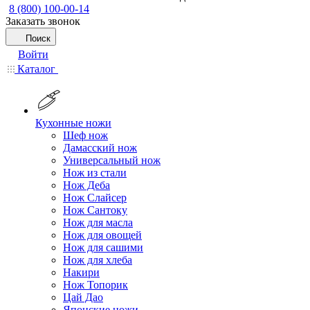
8 (800) 100-00-14
Заказать звонок
Поиск
Войти
Каталог
Кухонные ножи
Шеф нож
Дамасский нож
Универсальный нож
Нож из стали
Нож Деба
Нож Слайсер
Нож Сантоку
Нож для масла
Нож для овощей
Нож для сашими
Нож для хлеба
Накири
Нож Топорик
Цай Дао
Японские ножи