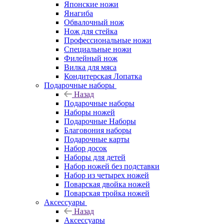
Японские ножи
Янагиба
Обвалочный нож
Нож для стейка
Профессиональные ножи
Специальные ножи
Филейный нож
Вилка для мяса
Кондитерская Лопатка
Подарочные наборы
Назад
Подарочные наборы
Наборы ножей
Подарочные Наборы
Благовония наборы
Подарочные карты
Набор досок
Наборы для детей
Набор ножей без подставки
Набор из четырех ножей
Поварская двойка ножей
Поварская тройка ножей
Аксессуары
Назад
Аксессуары