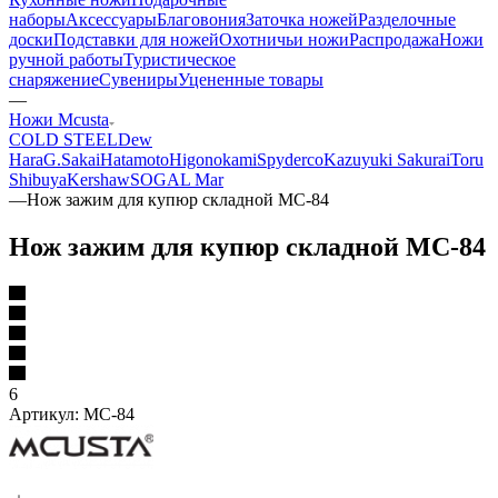
наборы
Аксессуары
Благовония
Заточка ножей
Разделочные
доски
Подставки для ножей
Охотничьи ножи
Распродажа
Ножи
ручной работы
Туристическое
снаряжение
Сувениры
Уцененные товары
—
Ножи Mcusta
COLD STEEL
Dew
Hara
G.Sakai
Hatamoto
Higonokami
Spyderco
Kazuyuki Sakurai
Toru
Shibuya
Kershaw
SOG
AL Mar
—
Нож зажим для купюр складной MC-84
Нож зажим для купюр складной MC-84
6
Артикул:
MC-84