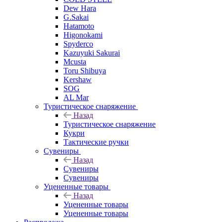
Dew Hara
G.Sakai
Hatamoto
Higonokami
Spyderco
Kazuyuki Sakurai
Mcusta
Toru Shibuya
Kershaw
SOG
AL Mar
Туристическое снаряжение
Назад
Туристическое снаряжение
Кукри
Тактические ручки
Сувениры
Назад
Сувениры
Сувениры
Уцененные товары
Назад
Уцененные товары
Уцененные товары