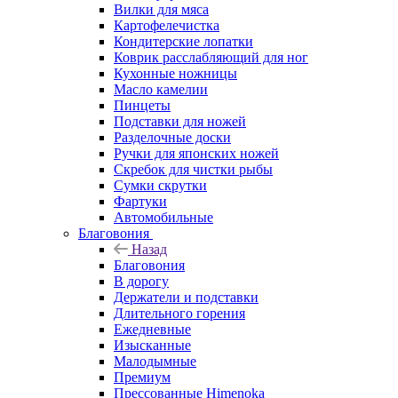
Вилки для мяса
Картофелечистка
Кондитерские лопатки
Коврик расслабляющий для ног
Кухонные ножницы
Масло камелии
Пинцеты
Подставки для ножей
Разделочные доски
Ручки для японских ножей
Скребок для чистки рыбы
Сумки скрутки
Фартуки
Автомобильные
Благовония
Назад
Благовония
В дорогу
Держатели и подставки
Длительного горения
Ежедневные
Изысканные
Малодымные
Премиум
Прессованные Himenoka