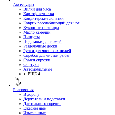
Аксессуары
Вилки для мяса
Картофелечистка
Кондитерские лопатки
Коврик расслабляющий для ног
Кухонные ножницы
Масло камелии
Пинцеты
Подставки для ножей
Разделочные доски
Ручки для японских ножей
Скребок для чистки рыбы
Сумки скрутки
Фартуки
Автомобильные
+ ЕЩЕ 4
Благовония
В дорогу
Держатели и подставки
Длительного горения
Ежедневные
Изысканные