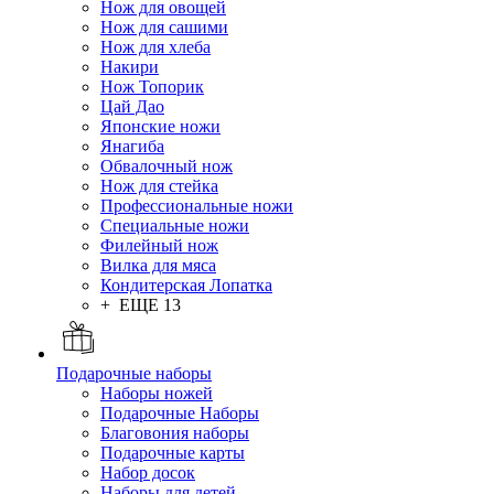
Нож для овощей
Нож для сашими
Нож для хлеба
Накири
Нож Топорик
Цай Дао
Японские ножи
Янагиба
Обвалочный нож
Нож для стейка
Профессиональные ножи
Специальные ножи
Филейный нож
Вилка для мяса
Кондитерская Лопатка
+ ЕЩЕ 13
Подарочные наборы
Наборы ножей
Подарочные Наборы
Благовония наборы
Подарочные карты
Набор досок
Наборы для детей