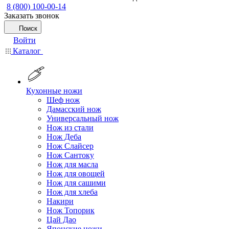
8 (800) 100-00-14
Заказать звонок
Поиск
Войти
Каталог
Кухонные ножи
Шеф нож
Дамасский нож
Универсальный нож
Нож из стали
Нож Деба
Нож Слайсер
Нож Сантоку
Нож для масла
Нож для овощей
Нож для сашими
Нож для хлеба
Накири
Нож Топорик
Цай Дао
Японские ножи