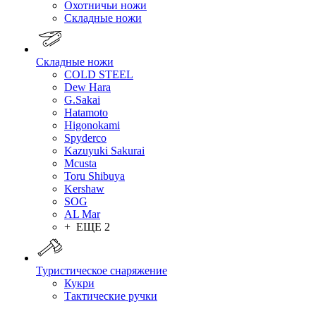
Охотничьи ножи
Складные ножи
Складные ножи
COLD STEEL
Dew Hara
G.Sakai
Hatamoto
Higonokami
Spyderco
Kazuyuki Sakurai
Mcusta
Toru Shibuya
Kershaw
SOG
AL Mar
+ ЕЩЕ 2
Туристическое снаряжение
Кукри
Тактические ручки