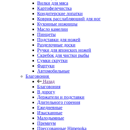
Вилки для мяса
Картофелечистка
Кондитерские лопатки
Коврик расслабляющий для ног
Кухонные ножницы
Масло камелии
Пинцеты
Подставки для ножей
Разделочные доски
Ручки для японских ножей
Скребок для чистки рыбы
Сумки скрутки
Фартуки
Автомобильные
Благовония
Назад
Благовония
В дорогу
Держатели и подставки
Длительного горения
Ежедневные
Изысканные
Малодымные
Премиум
Прессованные Himenoka