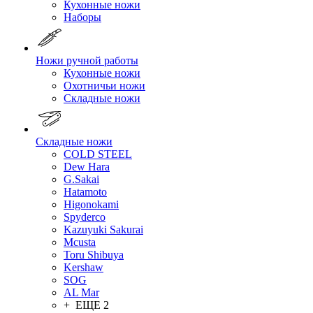
Кухонные ножи
Наборы
Ножи ручной работы
Кухонные ножи
Охотничьи ножи
Складные ножи
Складные ножи
COLD STEEL
Dew Hara
G.Sakai
Hatamoto
Higonokami
Spyderco
Kazuyuki Sakurai
Mcusta
Toru Shibuya
Kershaw
SOG
AL Mar
+ ЕЩЕ 2