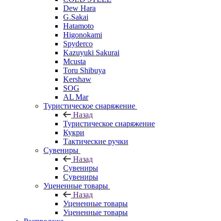
Dew Hara
G.Sakai
Hatamoto
Higonokami
Spyderco
Kazuyuki Sakurai
Mcusta
Toru Shibuya
Kershaw
SOG
AL Mar
Туристическое снаряжение
Назад
Туристическое снаряжение
Кукри
Тактические ручки
Сувениры
Назад
Сувениры
Сувениры
Уцененные товары
Назад
Уцененные товары
Уцененные товары