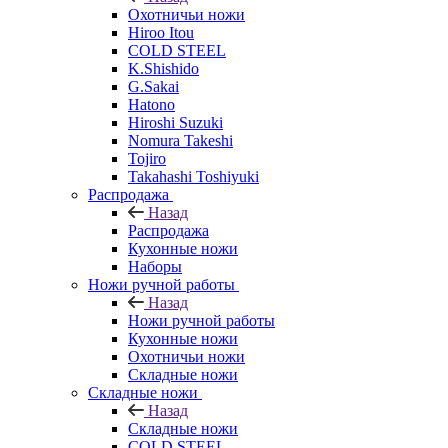
Охотничьи ножи
Hiroo Itou
COLD STEEL
K.Shishido
G.Sakai
Hatono
Hiroshi Suzuki
Nomura Takeshi
Tojiro
Takahashi Toshiyuki
Распродажа
Назад
Распродажа
Кухонные ножи
Наборы
Ножи ручной работы
Назад
Ножи ручной работы
Кухонные ножи
Охотничьи ножи
Складные ножи
Складные ножи
Назад
Складные ножи
COLD STEEL