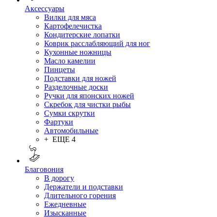
Аксессуары
Вилки для мяса
Картофелечистка
Кондитерские лопатки
Коврик расслабляющий для ног
Кухонные ножницы
Масло камелии
Пинцеты
Подставки для ножей
Разделочные доски
Ручки для японских ножей
Скребок для чистки рыбы
Сумки скрутки
Фартуки
Автомобильные
+ ЕЩЕ 4
Благовония
В дорогу
Держатели и подставки
Длительного горения
Ежедневные
Изысканные