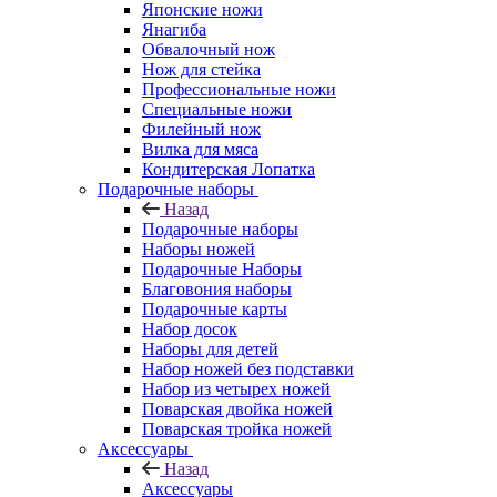
Японские ножи
Янагиба
Обвалочный нож
Нож для стейка
Профессиональные ножи
Специальные ножи
Филейный нож
Вилка для мяса
Кондитерская Лопатка
Подарочные наборы
Назад
Подарочные наборы
Наборы ножей
Подарочные Наборы
Благовония наборы
Подарочные карты
Набор досок
Наборы для детей
Набор ножей без подставки
Набор из четырех ножей
Поварская двойка ножей
Поварская тройка ножей
Аксессуары
Назад
Аксессуары