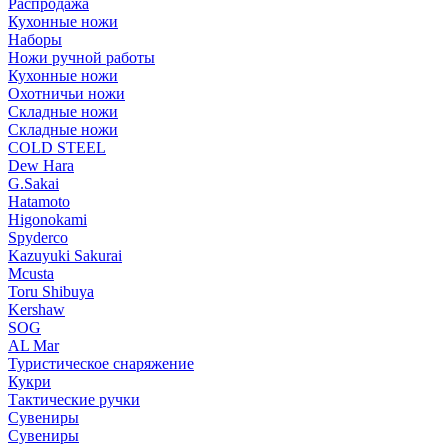
Распродажа
Кухонные ножи
Наборы
Ножи ручной работы
Кухонные ножи
Охотничьи ножи
Складные ножи
Складные ножи
COLD STEEL
Dew Hara
G.Sakai
Hatamoto
Higonokami
Spyderco
Kazuyuki Sakurai
Mcusta
Toru Shibuya
Kershaw
SOG
AL Mar
Туристическое снаряжение
Кукри
Тактические ручки
Сувениры
Сувениры