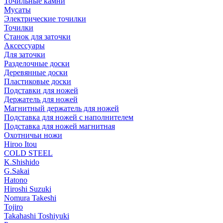
Точильные камни
Мусаты
Электрические точилки
Точилки
Станок для заточки
Аксессуары
Для заточки
Разделочные доски
Деревянные доски
Пластиковые доски
Подставки для ножей
Держатель для ножей
Магнитный держатель для ножей
Подставка для ножей с наполнителем
Подставка для ножей магнитная
Охотничьи ножи
Hiroo Itou
COLD STEEL
K.Shishido
G.Sakai
Hatono
Hiroshi Suzuki
Nomura Takeshi
Tojiro
Takahashi Toshiyuki