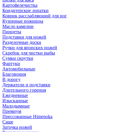
Картофелечистка
Кондитерские лопатки
Коврик расслабляющий для ног
Кухонные ножницы
Масло камелии
Пинцеты
Подставки для ножей
Разделочные доски
Ручки для японских ножей
Скребок для чистки рыбы
Сумки скрутки
Фартуки
Автомобильные
Благовония
В дорогу
Держатели и подставки
Длительного горения
Ежедневные
Изысканные
Малодымные
Премиум
Прессованные Himenoka
Саше
Заточка ножей