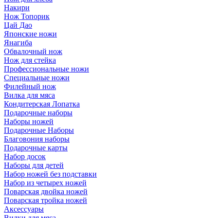
Накири
Нож Топорик
Цай Дао
Японские ножи
Янагиба
Обвалочный нож
Нож для стейка
Профессиональные ножи
Специальные ножи
Филейный нож
Вилка для мяса
Кондитерская Лопатка
Подарочные наборы
Наборы ножей
Подарочные Наборы
Благовония наборы
Подарочные карты
Набор досок
Наборы для детей
Набор ножей без подставки
Набор из четырех ножей
Поварская двойка ножей
Поварская тройка ножей
Аксессуары
Вилки для мяса