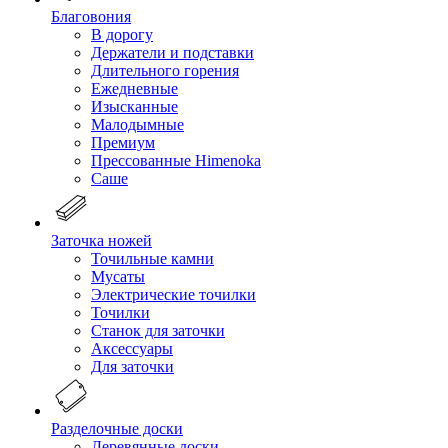
Благовония
В дорогу
Держатели и подставки
Длительного горения
Ежедневные
Изысканные
Малодымные
Премиум
Прессованные Himenoka
Саше
Заточка ножей
Точильные камни
Мусаты
Электрические точилки
Точилки
Станок для заточки
Аксессуары
Для заточки
Разделочные доски
Деревянные доски