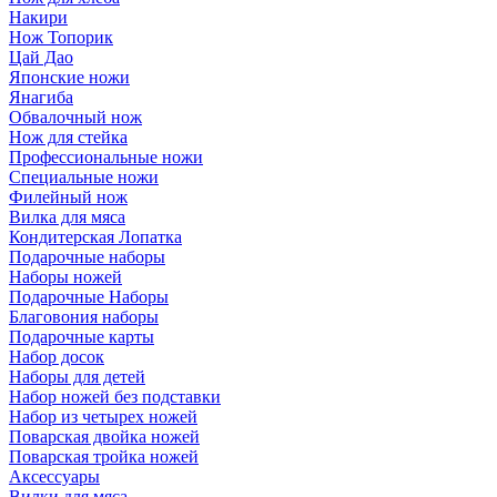
Накири
Нож Топорик
Цай Дао
Японские ножи
Янагиба
Обвалочный нож
Нож для стейка
Профессиональные ножи
Специальные ножи
Филейный нож
Вилка для мяса
Кондитерская Лопатка
Подарочные наборы
Наборы ножей
Подарочные Наборы
Благовония наборы
Подарочные карты
Набор досок
Наборы для детей
Набор ножей без подставки
Набор из четырех ножей
Поварская двойка ножей
Поварская тройка ножей
Аксессуары
Вилки для мяса