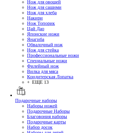
Нож для овощей
Нож для сашими
Нож для хлеба
Накири
Нож Топорик
Цай Дао
Японские ножи
Янагиба
Обвалочный нож
Нож для стейка
Профессиональные ножи
Специальные ножи
Филейный нож
Вилка для мяса
Кондитерская Лопатка
+ ЕЩЕ 13
Подарочные наборы
Наборы ножей
Подарочные Наборы
Благовония наборы
Подарочные карты
Набор досок
Наборы для детей