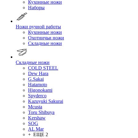
Кухонные ножи
Наборы
Ножи ручной работы
Кухонные ножи
Охотничьи ножи
Складные ножи
Складные ножи
COLD STEEL
Dew Hara
G.Sakai
Hatamoto
Higonokami
Spyderco
Kazuyuki Sakurai
Mcusta
Toru Shibuya
Kershaw
SOG
AL Mar
+ ЕЩЕ 2