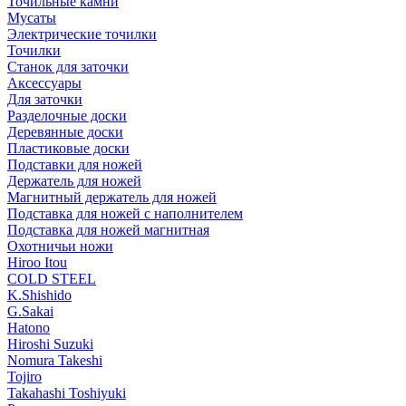
Точильные камни
Мусаты
Электрические точилки
Точилки
Станок для заточки
Аксессуары
Для заточки
Разделочные доски
Деревянные доски
Пластиковые доски
Подставки для ножей
Держатель для ножей
Магнитный держатель для ножей
Подставка для ножей с наполнителем
Подставка для ножей магнитная
Охотничьи ножи
Hiroo Itou
COLD STEEL
K.Shishido
G.Sakai
Hatono
Hiroshi Suzuki
Nomura Takeshi
Tojiro
Takahashi Toshiyuki