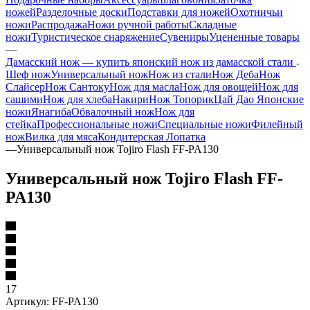
ножей
Разделочные доски
Подставки для ножей
Охотничьи
ножи
Распродажа
Ножи ручной работы
Складные
ножи
Туристическое снаряжение
Сувениры
Уцененные товары
—
Дамасский нож — купить японский нож из дамасской стали
Шеф нож
Универсальный нож
Нож из стали
Нож Деба
Нож
Слайсер
Нож Сантоку
Нож для масла
Нож для овощей
Нож для
сашими
Нож для хлеба
Накири
Нож Топорик
Цай Дао
Японские
ножи
Янагиба
Обвалочный нож
Нож для
стейка
Профессиональные ножи
Специальные ножи
Филейный
нож
Вилка для мяса
Кондитерская Лопатка
—
Универсальный нож Tojiro Flash FF-PA130
Универсальный нож Tojiro Flash FF-
PA130
17
Артикул:
FF-PA130