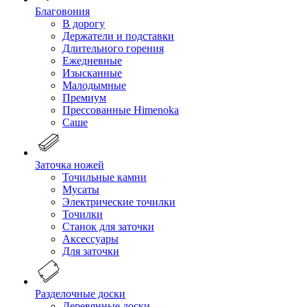
Благовония
В дорогу
Держатели и подставки
Длительного горения
Ежедневные
Изысканные
Малодымные
Премиум
Прессованные Himenoka
Саше
Заточка ножей
Точильные камни
Мусаты
Электрические точилки
Точилки
Станок для заточки
Аксессуары
Для заточки
Разделочные доски
Деревянные доски