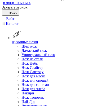
8 (800) 100-00-14
Заказать звонок
Поиск
Войти
Каталог
Кухонные ножи
Шеф нож
Дамасский нож
Универсальный нож
Нож из стали
Нож Деба
Нож Слайсер
Нож Сантоку
Нож для масла
Нож для овощей
Нож для сашими
Нож для хлеба
Накири
Нож Топорик
Цай Дао
Японские ножи