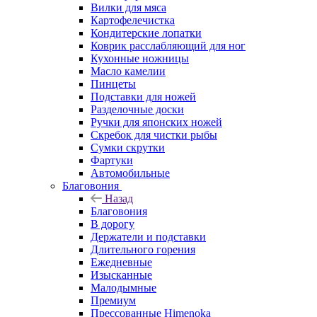
Вилки для мяса
Картофелечистка
Кондитерские лопатки
Коврик расслабляющий для ног
Кухонные ножницы
Масло камелии
Пинцеты
Подставки для ножей
Разделочные доски
Ручки для японских ножей
Скребок для чистки рыбы
Сумки скрутки
Фартуки
Автомобильные
Благовония
Назад
Благовония
В дорогу
Держатели и подставки
Длительного горения
Ежедневные
Изысканные
Малодымные
Премиум
Прессованные Himenoka