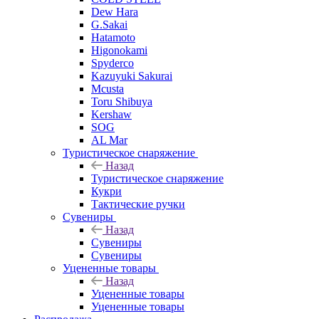
Dew Hara
G.Sakai
Hatamoto
Higonokami
Spyderco
Kazuyuki Sakurai
Mcusta
Toru Shibuya
Kershaw
SOG
AL Mar
Туристическое снаряжение
Назад
Туристическое снаряжение
Кукри
Тактические ручки
Сувениры
Назад
Сувениры
Сувениры
Уцененные товары
Назад
Уцененные товары
Уцененные товары