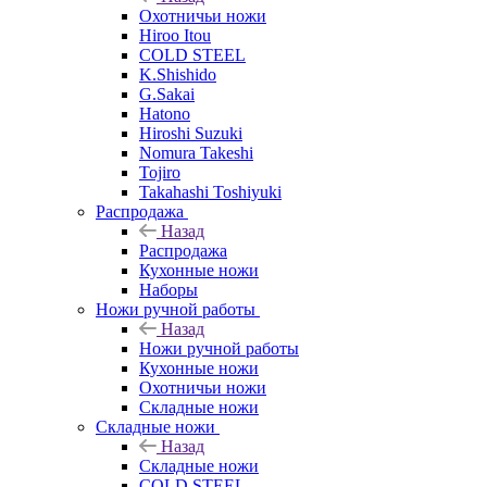
Охотничьи ножи
Hiroo Itou
COLD STEEL
K.Shishido
G.Sakai
Hatono
Hiroshi Suzuki
Nomura Takeshi
Tojiro
Takahashi Toshiyuki
Распродажа
Назад
Распродажа
Кухонные ножи
Наборы
Ножи ручной работы
Назад
Ножи ручной работы
Кухонные ножи
Охотничьи ножи
Складные ножи
Складные ножи
Назад
Складные ножи
COLD STEEL