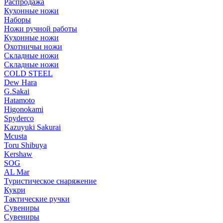
Распродажа
Кухонные ножи
Наборы
Ножи ручной работы
Кухонные ножи
Охотничьи ножи
Складные ножи
Складные ножи
COLD STEEL
Dew Hara
G.Sakai
Hatamoto
Higonokami
Spyderco
Kazuyuki Sakurai
Mcusta
Toru Shibuya
Kershaw
SOG
AL Mar
Туристическое снаряжение
Кукри
Тактические ручки
Сувениры
Сувениры