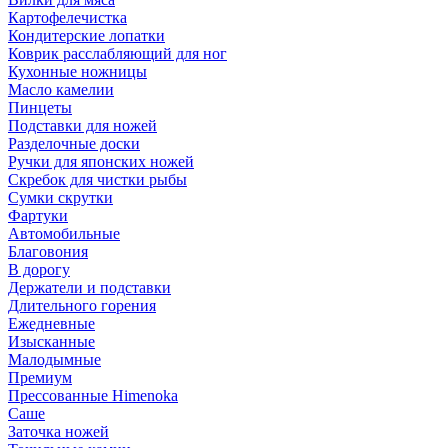
Картофелечистка
Кондитерские лопатки
Коврик расслабляющий для ног
Кухонные ножницы
Масло камелии
Пинцеты
Подставки для ножей
Разделочные доски
Ручки для японских ножей
Скребок для чистки рыбы
Сумки скрутки
Фартуки
Автомобильные
Благовония
В дорогу
Держатели и подставки
Длительного горения
Ежедневные
Изысканные
Малодымные
Премиум
Прессованные Himenoka
Саше
Заточка ножей