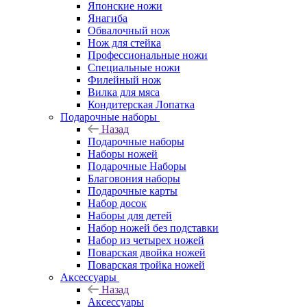
Японские ножи
Янагиба
Обвалочный нож
Нож для стейка
Профессиональные ножи
Специальные ножи
Филейный нож
Вилка для мяса
Кондитерская Лопатка
Подарочные наборы
Назад
Подарочные наборы
Наборы ножей
Подарочные Наборы
Благовония наборы
Подарочные карты
Набор досок
Наборы для детей
Набор ножей без подставки
Набор из четырех ножей
Поварская двойка ножей
Поварская тройка ножей
Аксессуары
Назад
Аксессуары