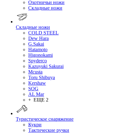
Охотничьи ножи
Складные ножи
Складные ножи
COLD STEEL
Dew Hara
G.Sakai
Hatamoto
Higonokami
Spyderco
Kazuyuki Sakurai
Mcusta
Toru Shibuya
Kershaw
SOG
AL Mar
+ ЕЩЕ 2
Туристическое снаряжение
Кукри
Тактические ручки