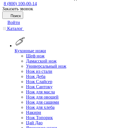
8 (800) 100-00-14
Заказать звонок
Поиск
Войти
Каталог
Кухонные ножи
Шеф нож
Дамасский нож
Универсальный нож
Нож из стали
Нож Деба
Нож Слайсер
Нож Сантоку
Нож для масла
Нож для овощей
Нож для сашими
Нож для хлеба
Накири
Нож Топорик
Цай Дао
Японские ножи