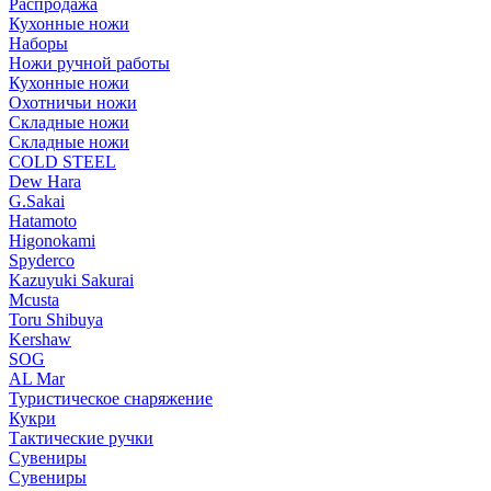
Распродажа
Кухонные ножи
Наборы
Ножи ручной работы
Кухонные ножи
Охотничьи ножи
Складные ножи
Складные ножи
COLD STEEL
Dew Hara
G.Sakai
Hatamoto
Higonokami
Spyderco
Kazuyuki Sakurai
Mcusta
Toru Shibuya
Kershaw
SOG
AL Mar
Туристическое снаряжение
Кукри
Тактические ручки
Сувениры
Сувениры