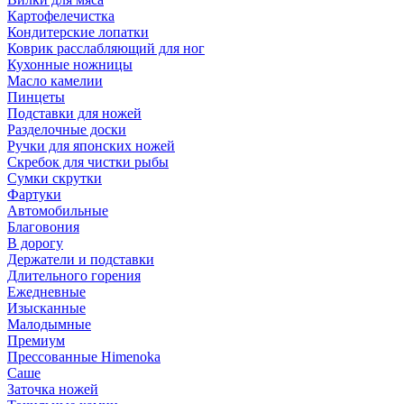
Картофелечистка
Кондитерские лопатки
Коврик расслабляющий для ног
Кухонные ножницы
Масло камелии
Пинцеты
Подставки для ножей
Разделочные доски
Ручки для японских ножей
Скребок для чистки рыбы
Сумки скрутки
Фартуки
Автомобильные
Благовония
В дорогу
Держатели и подставки
Длительного горения
Ежедневные
Изысканные
Малодымные
Премиум
Прессованные Himenoka
Саше
Заточка ножей