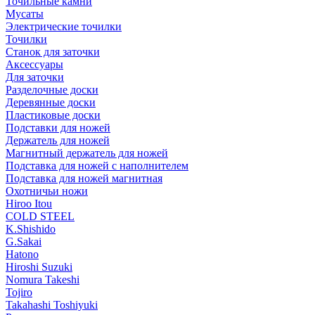
Точильные камни
Мусаты
Электрические точилки
Точилки
Станок для заточки
Аксессуары
Для заточки
Разделочные доски
Деревянные доски
Пластиковые доски
Подставки для ножей
Держатель для ножей
Магнитный держатель для ножей
Подставка для ножей с наполнителем
Подставка для ножей магнитная
Охотничьи ножи
Hiroo Itou
COLD STEEL
K.Shishido
G.Sakai
Hatono
Hiroshi Suzuki
Nomura Takeshi
Tojiro
Takahashi Toshiyuki