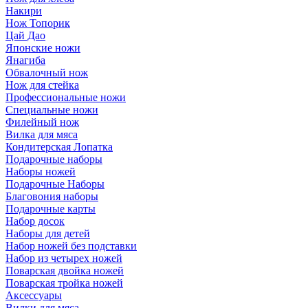
Накири
Нож Топорик
Цай Дао
Японские ножи
Янагиба
Обвалочный нож
Нож для стейка
Профессиональные ножи
Специальные ножи
Филейный нож
Вилка для мяса
Кондитерская Лопатка
Подарочные наборы
Наборы ножей
Подарочные Наборы
Благовония наборы
Подарочные карты
Набор досок
Наборы для детей
Набор ножей без подставки
Набор из четырех ножей
Поварская двойка ножей
Поварская тройка ножей
Аксессуары
Вилки для мяса