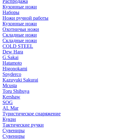
Распродажа
Кухонные ножи
Наборы
Ножи ручной работы
Кухонные ножи
Охотничьи ножи
Складные ножи
Складные ножи
COLD STEEL
Dew Hara
G.Sakai
Hatamoto
Higonokami
Spyderco
Kazuyuki Sakurai
Mcusta
Toru Shibuya
Kershaw
SOG
AL Mar
Туристическое снаряжение
Кукри
Тактические ручки
Сувениры
Сувениры