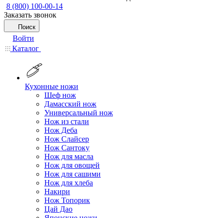
8 (800) 100-00-14
Заказать звонок
Поиск
Войти
Каталог
Кухонные ножи
Шеф нож
Дамасский нож
Универсальный нож
Нож из стали
Нож Деба
Нож Слайсер
Нож Сантоку
Нож для масла
Нож для овощей
Нож для сашими
Нож для хлеба
Накири
Нож Топорик
Цай Дао
Японские ножи