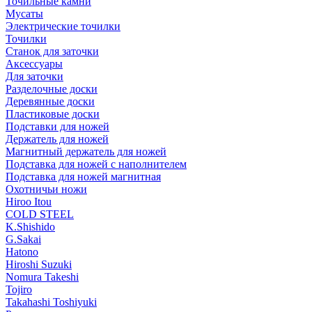
Точильные камни
Мусаты
Электрические точилки
Точилки
Станок для заточки
Аксессуары
Для заточки
Разделочные доски
Деревянные доски
Пластиковые доски
Подставки для ножей
Держатель для ножей
Магнитный держатель для ножей
Подставка для ножей с наполнителем
Подставка для ножей магнитная
Охотничьи ножи
Hiroo Itou
COLD STEEL
K.Shishido
G.Sakai
Hatono
Hiroshi Suzuki
Nomura Takeshi
Tojiro
Takahashi Toshiyuki