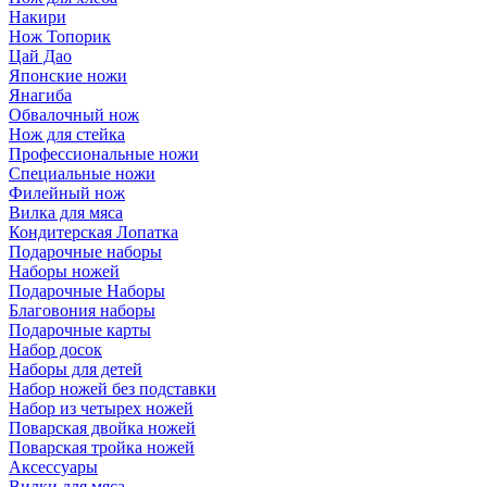
Накири
Нож Топорик
Цай Дао
Японские ножи
Янагиба
Обвалочный нож
Нож для стейка
Профессиональные ножи
Специальные ножи
Филейный нож
Вилка для мяса
Кондитерская Лопатка
Подарочные наборы
Наборы ножей
Подарочные Наборы
Благовония наборы
Подарочные карты
Набор досок
Наборы для детей
Набор ножей без подставки
Набор из четырех ножей
Поварская двойка ножей
Поварская тройка ножей
Аксессуары
Вилки для мяса