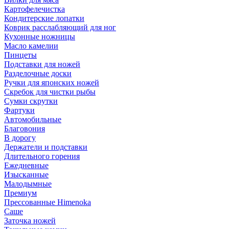
Картофелечистка
Кондитерские лопатки
Коврик расслабляющий для ног
Кухонные ножницы
Масло камелии
Пинцеты
Подставки для ножей
Разделочные доски
Ручки для японских ножей
Скребок для чистки рыбы
Сумки скрутки
Фартуки
Автомобильные
Благовония
В дорогу
Держатели и подставки
Длительного горения
Ежедневные
Изысканные
Малодымные
Премиум
Прессованные Himenoka
Саше
Заточка ножей