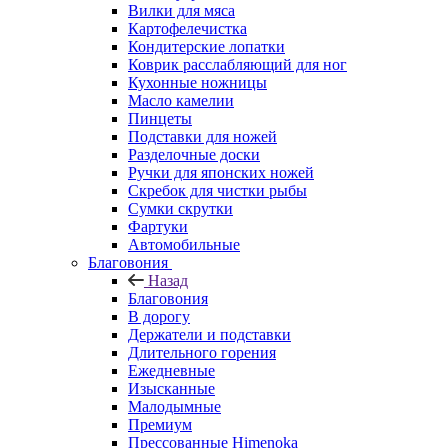
Вилки для мяса
Картофелечистка
Кондитерские лопатки
Коврик расслабляющий для ног
Кухонные ножницы
Масло камелии
Пинцеты
Подставки для ножей
Разделочные доски
Ручки для японских ножей
Скребок для чистки рыбы
Сумки скрутки
Фартуки
Автомобильные
Благовония
Назад
Благовония
В дорогу
Держатели и подставки
Длительного горения
Ежедневные
Изысканные
Малодымные
Премиум
Прессованные Himenoka