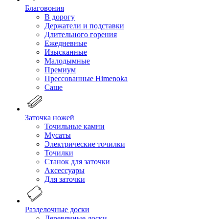
Благовония
В дорогу
Держатели и подставки
Длительного горения
Ежедневные
Изысканные
Малодымные
Премиум
Прессованные Himenoka
Саше
Заточка ножей
Точильные камни
Мусаты
Электрические точилки
Точилки
Станок для заточки
Аксессуары
Для заточки
Разделочные доски
Деревянные доски