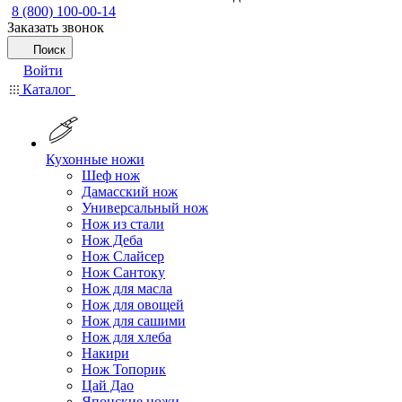
8 (800) 100-00-14
Заказать звонок
Поиск
Войти
Каталог
Кухонные ножи
Шеф нож
Дамасский нож
Универсальный нож
Нож из стали
Нож Деба
Нож Слайсер
Нож Сантоку
Нож для масла
Нож для овощей
Нож для сашими
Нож для хлеба
Накири
Нож Топорик
Цай Дао
Японские ножи