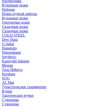
Распродажа
Кухонные ножи
Наборы
Ножи ручной работы
Кухонные ножи
Охотничьи ножи
Складные ножи
Складные ножи
COLD STEEL
Dew Hara
G.Sakai
Hatamoto
Higonokami
Spyderco
Kazuyuki Sakurai
Mcusta
Toru Shibuya
Kershaw
SOG
AL Mar
Туристическое снаряжение
Кукри
Тактические ручки
Сувениры
Сувениры