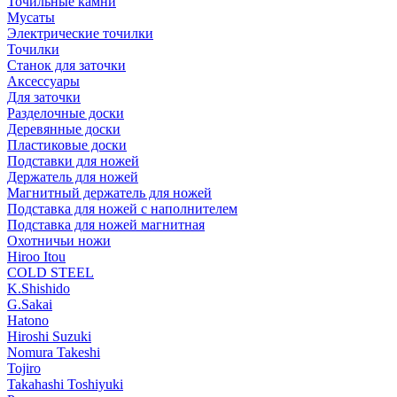
Точильные камни
Мусаты
Электрические точилки
Точилки
Станок для заточки
Аксессуары
Для заточки
Разделочные доски
Деревянные доски
Пластиковые доски
Подставки для ножей
Держатель для ножей
Магнитный держатель для ножей
Подставка для ножей с наполнителем
Подставка для ножей магнитная
Охотничьи ножи
Hiroo Itou
COLD STEEL
K.Shishido
G.Sakai
Hatono
Hiroshi Suzuki
Nomura Takeshi
Tojiro
Takahashi Toshiyuki