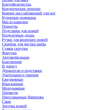
Картофелечистка
Кондитерские лопатки
Коврик расслабляющий для ног
Кухонные ножницы
Масло камелии
Пинцеты
Подставки для ножей
Разделочные доски
Ручки для японских ножей
Скребок для чистки рыбы
Сумки скрутки
Фартуки
Автомобильные
Благовония
В дорогу
Держатели и подставки
Длительного горения
Ежедневные
Изысканные
Малодымные
Премиум
Прессованные Himenoka
Саше
Заточка ножей