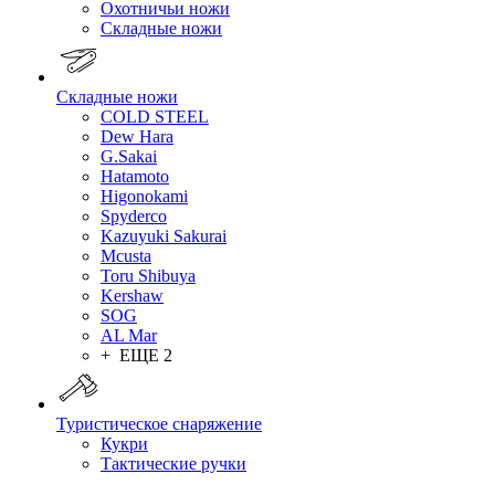
Охотничьи ножи
Складные ножи
Складные ножи
COLD STEEL
Dew Hara
G.Sakai
Hatamoto
Higonokami
Spyderco
Kazuyuki Sakurai
Mcusta
Toru Shibuya
Kershaw
SOG
AL Mar
+ ЕЩЕ 2
Туристическое снаряжение
Кукри
Тактические ручки