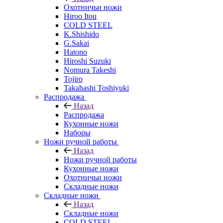
Охотничьи ножи
Hiroo Itou
COLD STEEL
K.Shishido
G.Sakai
Hatono
Hiroshi Suzuki
Nomura Takeshi
Tojiro
Takahashi Toshiyuki
Распродажа
Назад
Распродажа
Кухонные ножи
Наборы
Ножи ручной работы
Назад
Ножи ручной работы
Кухонные ножи
Охотничьи ножи
Складные ножи
Складные ножи
Назад
Складные ножи
COLD STEEL