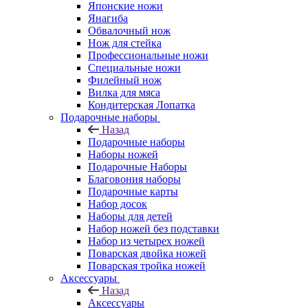
Японские ножи
Янагиба
Обвалочный нож
Нож для стейка
Профессиональные ножи
Специальные ножи
Филейный нож
Вилка для мяса
Кондитерская Лопатка
Подарочные наборы
Назад
Подарочные наборы
Наборы ножей
Подарочные Наборы
Благовония наборы
Подарочные карты
Набор досок
Наборы для детей
Набор ножей без подставки
Набор из четырех ножей
Поварская двойка ножей
Поварская тройка ножей
Аксессуары
Назад
Аксессуары