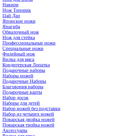
Накири
Нож Топорик
Цай Дао
Японские ножи
Янагиба
Обвалочный нож
Нож для стейка
Профессиональные ножи
Специальные ножи
Филейный нож
Вилка для мяса
Кондитерская Лопатка
Подарочные наборы
Наборы ножей
Подарочные Наборы
Благовония наборы
Подарочные карты
Набор досок
Наборы для детей
Набор ножей без подставки
Набор из четырех ножей
Поварская двойка ножей
Поварская тройка ножей
Аксессуары
Вилки для мяса