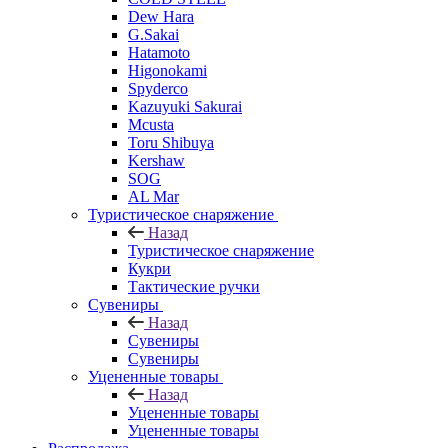
Dew Hara
G.Sakai
Hatamoto
Higonokami
Spyderco
Kazuyuki Sakurai
Mcusta
Toru Shibuya
Kershaw
SOG
AL Mar
Туристическое снаряжение
Назад
Туристическое снаряжение
Кукри
Тактические ручки
Сувениры
Назад
Сувениры
Сувениры
Уцененные товары
Назад
Уцененные товары
Уцененные товары