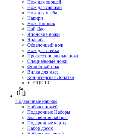
Нож для овощей
Нож для сашими
Нож для хлеба
Накири
Нож Топорик
Цай Дао
Японские ножи
Янагиба
Обвалочный нож
Нож для стейка
Профессиональные ножи
Специальные ножи
Филейный нож
Вилка для мяса
Кондитерская Лопатка
+ ЕЩЕ 13
Подарочные наборы
Наборы ножей
Подарочные Наборы
Благовония наборы
Подарочные карты
Набор досок
Наборы для детей