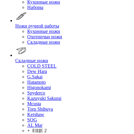
Кухонные ножи
Наборы
Ножи ручной работы
Кухонные ножи
Охотничьи ножи
Складные ножи
Складные ножи
COLD STEEL
Dew Hara
G.Sakai
Hatamoto
Higonokami
Spyderco
Kazuyuki Sakurai
Mcusta
Toru Shibuya
Kershaw
SOG
AL Mar
+ ЕЩЕ 2