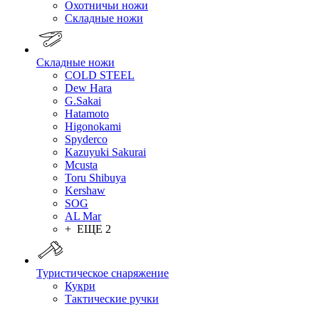
Охотничьи ножи
Складные ножи
Складные ножи
COLD STEEL
Dew Hara
G.Sakai
Hatamoto
Higonokami
Spyderco
Kazuyuki Sakurai
Mcusta
Toru Shibuya
Kershaw
SOG
AL Mar
+ ЕЩЕ 2
Туристическое снаряжение
Кукри
Тактические ручки