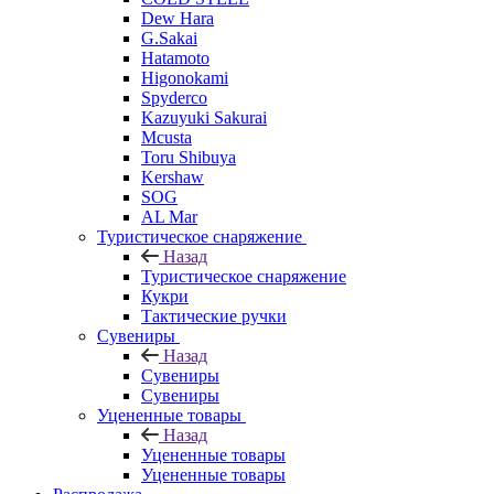
Dew Hara
G.Sakai
Hatamoto
Higonokami
Spyderco
Kazuyuki Sakurai
Mcusta
Toru Shibuya
Kershaw
SOG
AL Mar
Туристическое снаряжение
Назад
Туристическое снаряжение
Кукри
Тактические ручки
Сувениры
Назад
Сувениры
Сувениры
Уцененные товары
Назад
Уцененные товары
Уцененные товары