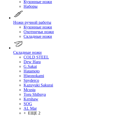
Кухонные ножи
Наборы
Ножи ручной работы
Кухонные ножи
Охотничьи ножи
Складные ножи
Складные ножи
COLD STEEL
Dew Hara
G.Sakai
Hatamoto
Higonokami
Spyderco
Kazuyuki Sakurai
Mcusta
Toru Shibuya
Kershaw
SOG
AL Mar
+ ЕЩЕ 2