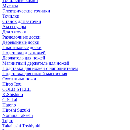
Точильные камни
Мусаты
Электрические точилки
Точилки
Станок для заточки
Аксессуары
Для заточки
Разделочные доски
Деревянные доски
Пластиковые доски
Подставки для ножей
Держатель для ножей
Магнитный держатель для ножей
Подставка для ножей с наполнителем
Подставка для ножей магнитная
Охотничьи ножи
Hiroo Itou
COLD STEEL
K.Shishido
G.Sakai
Hatono
Hiroshi Suzuki
Nomura Takeshi
Tojiro
Takahashi Toshiyuki