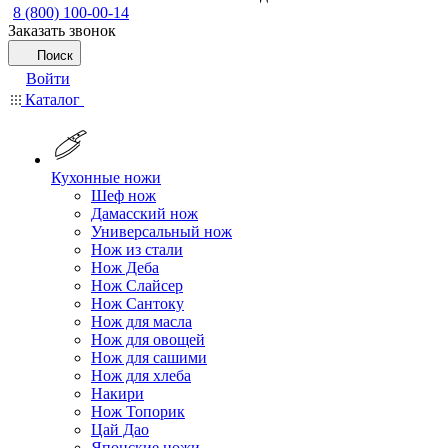
8 (800) 100-00-14
Заказать звонок
Поиск
Войти
Каталог
Кухонные ножи
Шеф нож
Дамасский нож
Универсальный нож
Нож из стали
Нож Деба
Нож Слайсер
Нож Сантоку
Нож для масла
Нож для овощей
Нож для сашими
Нож для хлеба
Накири
Нож Топорик
Цай Дао
Японские ножи