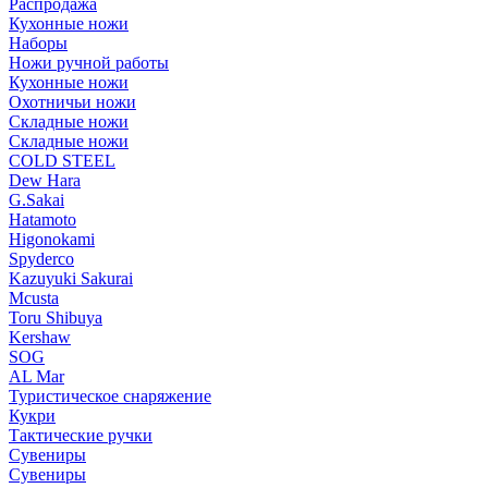
Распродажа
Кухонные ножи
Наборы
Ножи ручной работы
Кухонные ножи
Охотничьи ножи
Складные ножи
Складные ножи
COLD STEEL
Dew Hara
G.Sakai
Hatamoto
Higonokami
Spyderco
Kazuyuki Sakurai
Mcusta
Toru Shibuya
Kershaw
SOG
AL Mar
Туристическое снаряжение
Кукри
Тактические ручки
Сувениры
Сувениры