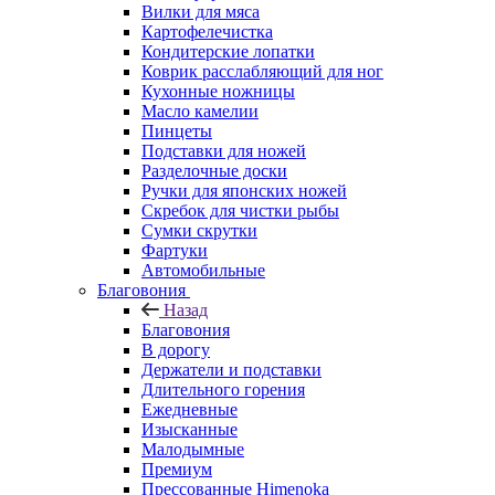
Вилки для мяса
Картофелечистка
Кондитерские лопатки
Коврик расслабляющий для ног
Кухонные ножницы
Масло камелии
Пинцеты
Подставки для ножей
Разделочные доски
Ручки для японских ножей
Скребок для чистки рыбы
Сумки скрутки
Фартуки
Автомобильные
Благовония
Назад
Благовония
В дорогу
Держатели и подставки
Длительного горения
Ежедневные
Изысканные
Малодымные
Премиум
Прессованные Himenoka