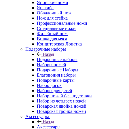
Японские ножи
Янагиба
Обвалочный нож
Нож для стейка
Профессиональные ножи
Специальные ножи
Филейный нож
Вилка для мяса
Кондитерская Лопатка
Подарочные наборы
Назад
Подарочные наборы
Наборы ножей
Подарочные Наборы
Благовония наборы
Подарочные карты
Набор досок
Наборы для детей
Набор ножей без подставки
Набор из четырех ножей
Поварская двойка ножей
Поварская тройка ножей
Аксессуары
Назад
Аксессуары