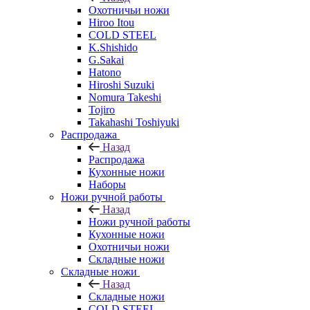
Охотничьи ножи
Hiroo Itou
COLD STEEL
K.Shishido
G.Sakai
Hatono
Hiroshi Suzuki
Nomura Takeshi
Tojiro
Takahashi Toshiyuki
Распродажа
Назад
Распродажа
Кухонные ножи
Наборы
Ножи ручной работы
Назад
Ножи ручной работы
Кухонные ножи
Охотничьи ножи
Складные ножи
Складные ножи
Назад
Складные ножи
COLD STEEL