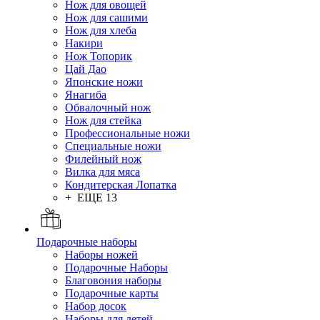
Нож для овощей
Нож для сашими
Нож для хлеба
Накири
Нож Топорик
Цай Дао
Японские ножи
Янагиба
Обвалочный нож
Нож для стейка
Профессиональные ножи
Специальные ножи
Филейный нож
Вилка для мяса
Кондитерская Лопатка
+ ЕЩЕ 13
Подарочные наборы
Наборы ножей
Подарочные Наборы
Благовония наборы
Подарочные карты
Набор досок
Наборы для детей