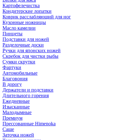
Картофелечистка
Кондитерские лопатки
Коврик расслабляющий для ног
Кухонные ножницы
Масло камелии
Пинцеты
Подставки для ножей
Разделочные доски
Ручки для японских ножей
Скребок для чистки рыбы
Сумки скрутки
Фартуки
Автомобильные
Благовония
В дорогу
Держатели и подставки
Длительного горения
Ежедневные
Изысканные
Малодымные
Премиум
Прессованные Himenoka
Саше
Заточка ножей