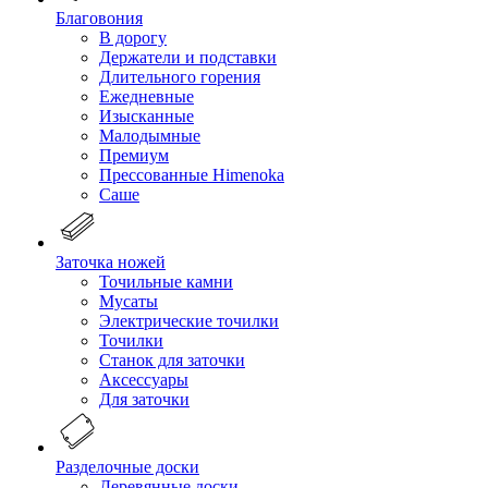
Благовония
В дорогу
Держатели и подставки
Длительного горения
Ежедневные
Изысканные
Малодымные
Премиум
Прессованные Himenoka
Саше
Заточка ножей
Точильные камни
Мусаты
Электрические точилки
Точилки
Станок для заточки
Аксессуары
Для заточки
Разделочные доски
Деревянные доски