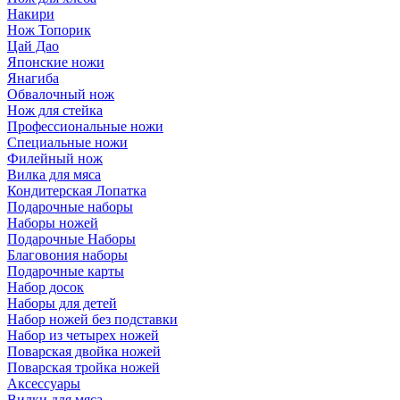
Накири
Нож Топорик
Цай Дао
Японские ножи
Янагиба
Обвалочный нож
Нож для стейка
Профессиональные ножи
Специальные ножи
Филейный нож
Вилка для мяса
Кондитерская Лопатка
Подарочные наборы
Наборы ножей
Подарочные Наборы
Благовония наборы
Подарочные карты
Набор досок
Наборы для детей
Набор ножей без подставки
Набор из четырех ножей
Поварская двойка ножей
Поварская тройка ножей
Аксессуары
Вилки для мяса