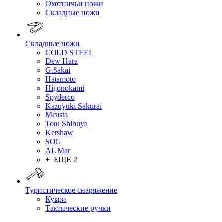
Охотничьи ножи
Складные ножи
Складные ножи
COLD STEEL
Dew Hara
G.Sakai
Hatamoto
Higonokami
Spyderco
Kazuyuki Sakurai
Mcusta
Toru Shibuya
Kershaw
SOG
AL Mar
+ ЕЩЕ 2
Туристическое снаряжение
Кукри
Тактические ручки