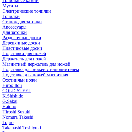
Точильные камни
Мусаты
Электрические точилки
Точилки
Станок для заточки
Аксессуары
Для заточки
Разделочные доски
Деревянные доски
Пластиковые доски
Подставки для ножей
Держатель для ножей
Магнитный держатель для ножей
Подставка для ножей с наполнителем
Подставка для ножей магнитная
Охотничьи ножи
Hiroo Itou
COLD STEEL
K.Shishido
G.Sakai
Hatono
Hiroshi Suzuki
Nomura Takeshi
Tojiro
Takahashi Toshiyuki