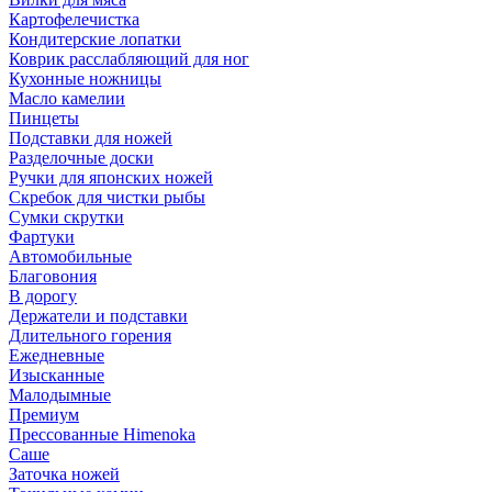
Картофелечистка
Кондитерские лопатки
Коврик расслабляющий для ног
Кухонные ножницы
Масло камелии
Пинцеты
Подставки для ножей
Разделочные доски
Ручки для японских ножей
Скребок для чистки рыбы
Сумки скрутки
Фартуки
Автомобильные
Благовония
В дорогу
Держатели и подставки
Длительного горения
Ежедневные
Изысканные
Малодымные
Премиум
Прессованные Himenoka
Саше
Заточка ножей