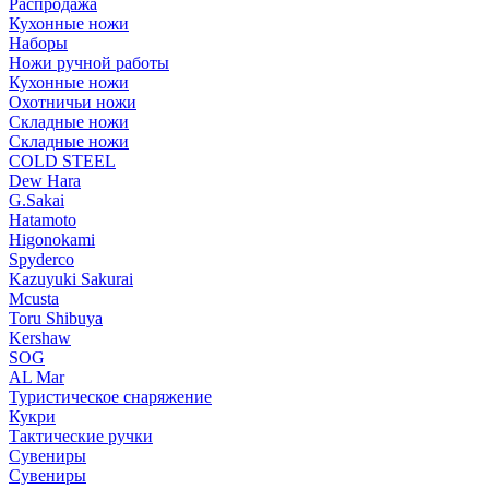
Распродажа
Кухонные ножи
Наборы
Ножи ручной работы
Кухонные ножи
Охотничьи ножи
Складные ножи
Складные ножи
COLD STEEL
Dew Hara
G.Sakai
Hatamoto
Higonokami
Spyderco
Kazuyuki Sakurai
Mcusta
Toru Shibuya
Kershaw
SOG
AL Mar
Туристическое снаряжение
Кукри
Тактические ручки
Сувениры
Сувениры