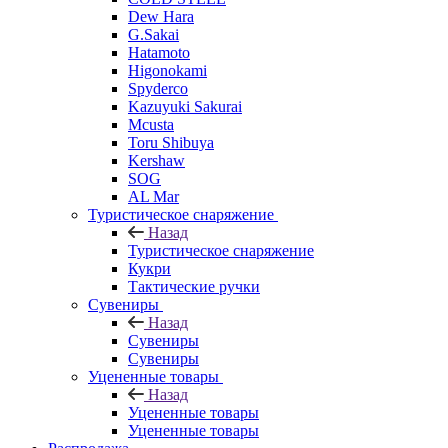
Dew Hara
G.Sakai
Hatamoto
Higonokami
Spyderco
Kazuyuki Sakurai
Mcusta
Toru Shibuya
Kershaw
SOG
AL Mar
Туристическое снаряжение
Назад
Туристическое снаряжение
Кукри
Тактические ручки
Сувениры
Назад
Сувениры
Сувениры
Уцененные товары
Назад
Уцененные товары
Уцененные товары