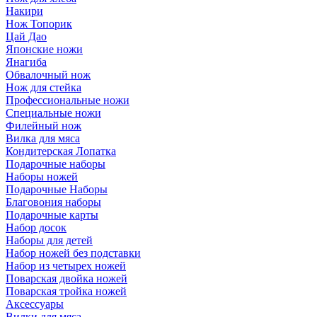
Накири
Нож Топорик
Цай Дао
Японские ножи
Янагиба
Обвалочный нож
Нож для стейка
Профессиональные ножи
Специальные ножи
Филейный нож
Вилка для мяса
Кондитерская Лопатка
Подарочные наборы
Наборы ножей
Подарочные Наборы
Благовония наборы
Подарочные карты
Набор досок
Наборы для детей
Набор ножей без подставки
Набор из четырех ножей
Поварская двойка ножей
Поварская тройка ножей
Аксессуары
Вилки для мяса