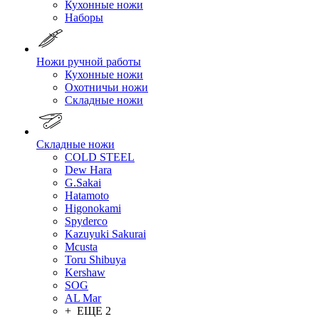
Кухонные ножи
Наборы
Ножи ручной работы
Кухонные ножи
Охотничьи ножи
Складные ножи
Складные ножи
COLD STEEL
Dew Hara
G.Sakai
Hatamoto
Higonokami
Spyderco
Kazuyuki Sakurai
Mcusta
Toru Shibuya
Kershaw
SOG
AL Mar
+ ЕЩЕ 2