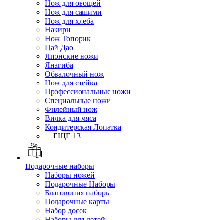
Нож для овощей
Нож для сашими
Нож для хлеба
Накири
Нож Топорик
Цай Дао
Японские ножи
Янагиба
Обвалочный нож
Нож для стейка
Профессиональные ножи
Специальные ножи
Филейный нож
Вилка для мяса
Кондитерская Лопатка
+ ЕЩЕ 13
Подарочные наборы
Наборы ножей
Подарочные Наборы
Благовония наборы
Подарочные карты
Набор досок
Наборы для детей