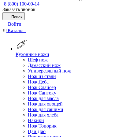
8 (800) 100-00-14
Заказать звонок
Поиск
Войти
Каталог
Кухонные ножи
Шеф нож
Дамасский нож
Универсальный нож
Нож из стали
Нож Деба
Нож Слайсер
Нож Сантоку
Нож для масла
Нож для овощей
Нож для сашими
Нож для хлеба
Накири
Нож Топорик
Цай Дао
Японские ножи