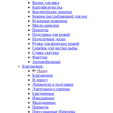
Вилки для мяса
Картофелечистка
Кондитерские лопатки
Коврик расслабляющий для ног
Кухонные ножницы
Масло камелии
Пинцеты
Подставки для ножей
Разделочные доски
Ручки для японских ножей
Скребок для чистки рыбы
Сумки скрутки
Фартуки
Автомобильные
Благовония
Назад
Благовония
В дорогу
Держатели и подставки
Длительного горения
Ежедневные
Изысканные
Малодымные
Премиум
Прессованные Himenoka