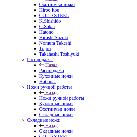
Охотничьи ножи
Hiroo Itou
COLD STEEL
K.Shishido
G.Sakai
Hatono
Hiroshi Suzuki
Nomura Takeshi
Tojiro
Takahashi Toshiyuki
Распродажа
Назад
Распродажа
Кухонные ножи
Наборы
Ножи ручной работы
Назад
Ножи ручной работы
Кухонные ножи
Охотничьи ножи
Складные ножи
Складные ножи
Назад
Складные ножи
COLD STEEL