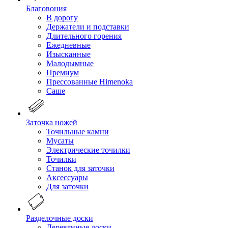
Благовония
В дорогу
Держатели и подставки
Длительного горения
Ежедневные
Изысканные
Малодымные
Премиум
Прессованные Himenoka
Саше
Заточка ножей
Точильные камни
Мусаты
Электрические точилки
Точилки
Станок для заточки
Аксессуары
Для заточки
Разделочные доски
Деревянные доски