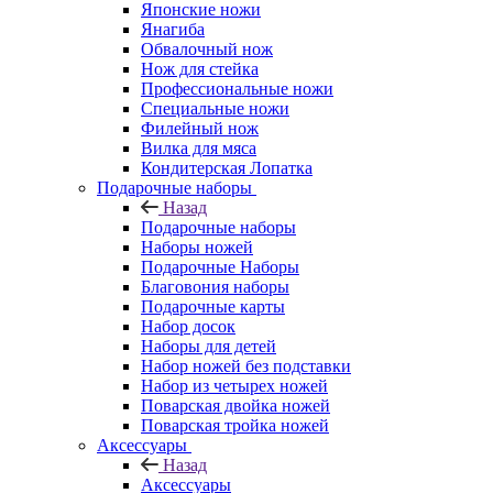
Японские ножи
Янагиба
Обвалочный нож
Нож для стейка
Профессиональные ножи
Специальные ножи
Филейный нож
Вилка для мяса
Кондитерская Лопатка
Подарочные наборы
Назад
Подарочные наборы
Наборы ножей
Подарочные Наборы
Благовония наборы
Подарочные карты
Набор досок
Наборы для детей
Набор ножей без подставки
Набор из четырех ножей
Поварская двойка ножей
Поварская тройка ножей
Аксессуары
Назад
Аксессуары