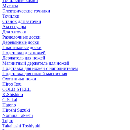
Точильные камни
Мусаты
Электрические точилки
Точилки
Станок для заточки
Аксессуары
Для заточки
Разделочные доски
Деревянные доски
Пластиковые доски
Подставки для ножей
Держатель для ножей
Магнитный держатель для ножей
Подставка для ножей с наполнителем
Подставка для ножей магнитная
Охотничьи ножи
Hiroo Itou
COLD STEEL
K.Shishido
G.Sakai
Hatono
Hiroshi Suzuki
Nomura Takeshi
Tojiro
Takahashi Toshiyuki