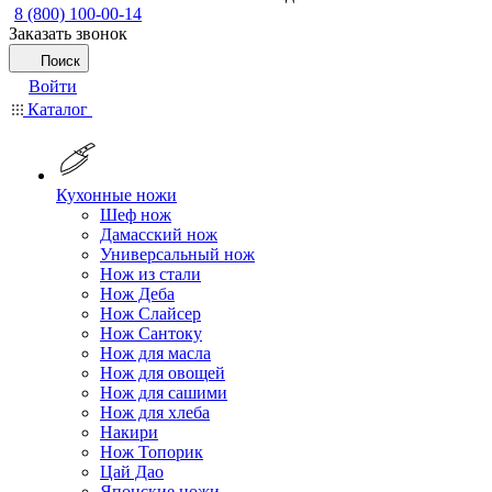
8 (800) 100-00-14
Заказать звонок
Поиск
Войти
Каталог
Кухонные ножи
Шеф нож
Дамасский нож
Универсальный нож
Нож из стали
Нож Деба
Нож Слайсер
Нож Сантоку
Нож для масла
Нож для овощей
Нож для сашими
Нож для хлеба
Накири
Нож Топорик
Цай Дао
Японские ножи