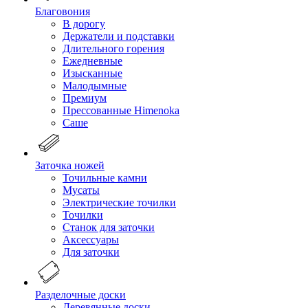
Благовония
В дорогу
Держатели и подставки
Длительного горения
Ежедневные
Изысканные
Малодымные
Премиум
Прессованные Himenoka
Саше
Заточка ножей
Точильные камни
Мусаты
Электрические точилки
Точилки
Станок для заточки
Аксессуары
Для заточки
Разделочные доски
Деревянные доски