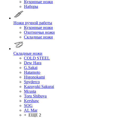
Кухонные ножи
Наборы
Ножи ручной работы
Кухонные ножи
Охотничьи ножи
Складные ножи
Складные ножи
COLD STEEL
Dew Hara
G.Sakai
Hatamoto
Higonokami
Spyderco
Kazuyuki Sakurai
Mcusta
Toru Shibuya
Kershaw
SOG
AL Mar
+ ЕЩЕ 2