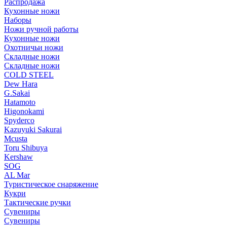
Распродажа
Кухонные ножи
Наборы
Ножи ручной работы
Кухонные ножи
Охотничьи ножи
Складные ножи
Складные ножи
COLD STEEL
Dew Hara
G.Sakai
Hatamoto
Higonokami
Spyderco
Kazuyuki Sakurai
Mcusta
Toru Shibuya
Kershaw
SOG
AL Mar
Туристическое снаряжение
Кукри
Тактические ручки
Сувениры
Сувениры