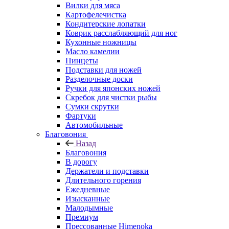
Вилки для мяса
Картофелечистка
Кондитерские лопатки
Коврик расслабляющий для ног
Кухонные ножницы
Масло камелии
Пинцеты
Подставки для ножей
Разделочные доски
Ручки для японских ножей
Скребок для чистки рыбы
Сумки скрутки
Фартуки
Автомобильные
Благовония
Назад
Благовония
В дорогу
Держатели и подставки
Длительного горения
Ежедневные
Изысканные
Малодымные
Премиум
Прессованные Himenoka