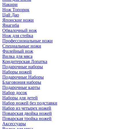
Накири
Нож Топорик
Цай Дао
Японские ножи
Янагиба
Обвалочный нож
Нож для стейка
Профессиональные ножи
Специальные ножи
Филейный нож
Вилка для мяса
Кондитерская Лопатка
Подарочные наборы
Наборы ножей
Подарочные Наборы
Благовония наборы
Подарочные карты
Набор досок
Наборы для детей
Набор ножей без подставки
Набор из четырех ножей
Поварская двойка ножей
Поварская тройка ножей
Аксессуары
Вилки для мяса