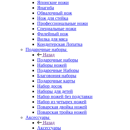
Японские ножи
Янагиба
Обвалочный нож
Нож для стейка
Профессиональные ножи
Специальные ножи
Филейный нож
Вилка для мяса
Кондитерская Лопатка
Подарочные наборы
Назад
Подарочные наборы
Наборы ножей
Подарочные Наборы
Благовония наборы
Подарочные карты
Набор досок
Наборы для детей
Набор ножей без подставки
Набор из четырех ножей
Поварская двойка ножей
Поварская тройка ножей
Аксессуары
Назад
Аксессуары