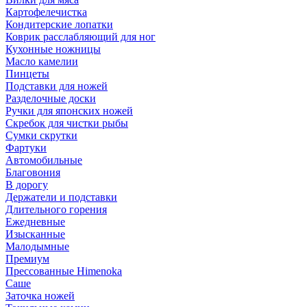
Картофелечистка
Кондитерские лопатки
Коврик расслабляющий для ног
Кухонные ножницы
Масло камелии
Пинцеты
Подставки для ножей
Разделочные доски
Ручки для японских ножей
Скребок для чистки рыбы
Сумки скрутки
Фартуки
Автомобильные
Благовония
В дорогу
Держатели и подставки
Длительного горения
Ежедневные
Изысканные
Малодымные
Премиум
Прессованные Himenoka
Саше
Заточка ножей