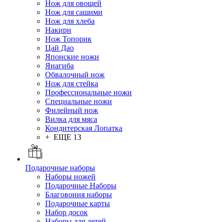
Нож для овощей
Нож для сашими
Нож для хлеба
Накири
Нож Топорик
Цай Дао
Японские ножи
Янагиба
Обвалочный нож
Нож для стейка
Профессиональные ножи
Специальные ножи
Филейный нож
Вилка для мяса
Кондитерская Лопатка
+ ЕЩЕ 13
Подарочные наборы
Наборы ножей
Подарочные Наборы
Благовония наборы
Подарочные карты
Набор досок
Наборы для детей