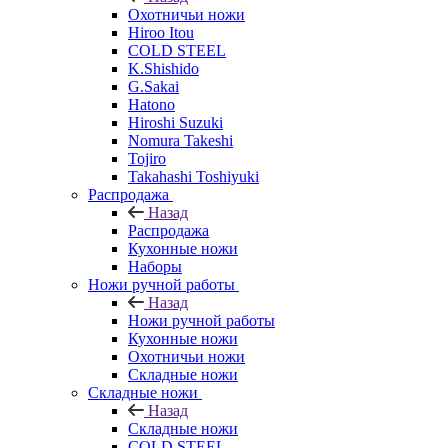
Охотничьи ножи
Hiroo Itou
COLD STEEL
K.Shishido
G.Sakai
Hatono
Hiroshi Suzuki
Nomura Takeshi
Tojiro
Takahashi Toshiyuki
Распродажа
Назад
Распродажа
Кухонные ножи
Наборы
Ножи ручной работы
Назад
Ножи ручной работы
Кухонные ножи
Охотничьи ножи
Складные ножи
Складные ножи
Назад
Складные ножи
COLD STEEL