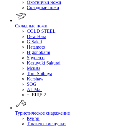
Охотничьи ножи
Складные ножи
Складные ножи
COLD STEEL
Dew Hara
G.Sakai
Hatamoto
Higonokami
Spyderco
Kazuyuki Sakurai
Mcusta
Toru Shibuya
Kershaw
SOG
AL Mar
+ ЕЩЕ 2
Туристическое снаряжение
Кукри
Тактические ручки