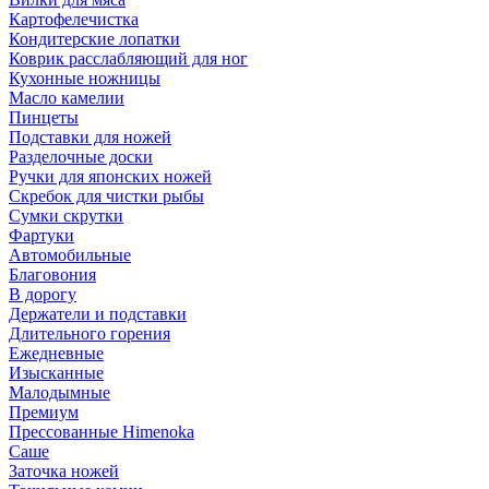
Картофелечистка
Кондитерские лопатки
Коврик расслабляющий для ног
Кухонные ножницы
Масло камелии
Пинцеты
Подставки для ножей
Разделочные доски
Ручки для японских ножей
Скребок для чистки рыбы
Сумки скрутки
Фартуки
Автомобильные
Благовония
В дорогу
Держатели и подставки
Длительного горения
Ежедневные
Изысканные
Малодымные
Премиум
Прессованные Himenoka
Саше
Заточка ножей