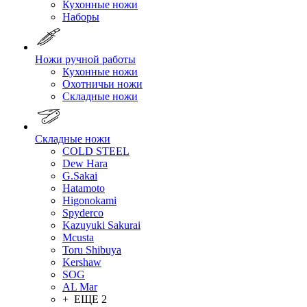
Кухонные ножи
Наборы
Ножи ручной работы
Кухонные ножи
Охотничьи ножи
Складные ножи
Складные ножи
COLD STEEL
Dew Hara
G.Sakai
Hatamoto
Higonokami
Spyderco
Kazuyuki Sakurai
Mcusta
Toru Shibuya
Kershaw
SOG
AL Mar
+ ЕЩЕ 2