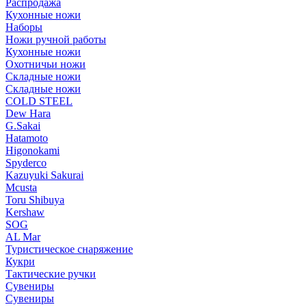
Распродажа
Кухонные ножи
Наборы
Ножи ручной работы
Кухонные ножи
Охотничьи ножи
Складные ножи
Складные ножи
COLD STEEL
Dew Hara
G.Sakai
Hatamoto
Higonokami
Spyderco
Kazuyuki Sakurai
Mcusta
Toru Shibuya
Kershaw
SOG
AL Mar
Туристическое снаряжение
Кукри
Тактические ручки
Сувениры
Сувениры