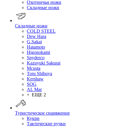
Охотничьи ножи
Складные ножи
Складные ножи
COLD STEEL
Dew Hara
G.Sakai
Hatamoto
Higonokami
Spyderco
Kazuyuki Sakurai
Mcusta
Toru Shibuya
Kershaw
SOG
AL Mar
+ ЕЩЕ 2
Туристическое снаряжение
Кукри
Тактические ручки