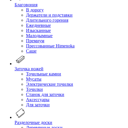
Благовония
В дорогу
Держатели и подставки
Длительного горения
Ежедневные
Изысканные
Малодымные
Премиум
Прессованные Himenoka
Саше
Заточка ножей
Точильные камни
Мусаты
Электрические точилки
Точилки
Станок для заточки
Аксессуары
Для заточки
Разделочные доски
Деревянные доски