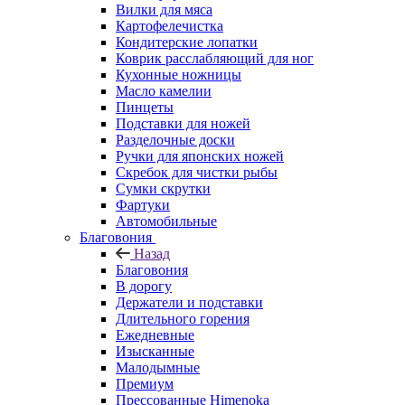
Вилки для мяса
Картофелечистка
Кондитерские лопатки
Коврик расслабляющий для ног
Кухонные ножницы
Масло камелии
Пинцеты
Подставки для ножей
Разделочные доски
Ручки для японских ножей
Скребок для чистки рыбы
Сумки скрутки
Фартуки
Автомобильные
Благовония
Назад
Благовония
В дорогу
Держатели и подставки
Длительного горения
Ежедневные
Изысканные
Малодымные
Премиум
Прессованные Himenoka