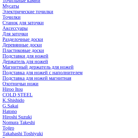
Точильные камни
Мусаты
Электрические точилки
Точилки
Станок для заточки
Аксессуары
Для заточки
Разделочные доски
Деревянные доски
Пластиковые доски
Подставки для ножей
Держатель для ножей
Магнитный держатель для ножей
Подставка для ножей с наполнителем
Подставка для ножей магнитная
Охотничьи ножи
Hiroo Itou
COLD STEEL
K.Shishido
G.Sakai
Hatono
Hiroshi Suzuki
Nomura Takeshi
Tojiro
Takahashi Toshiyuki