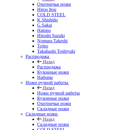
Охотничьи ножи
Hiroo Itou
COLD STEEL
K.Shishido
G.Sakai
Hatono
Hiroshi Suzuki
Nomura Takeshi
Tojiro
Takahashi Toshiyuki
Распродажа
Назад
Распродажа
Кухонные ножи
Наборы
Ножи ручной работы
Назад
Ножи ручной работы
Кухонные ножи
Охотничьи ножи
Складные ножи
Складные ножи
Назад
Складные ножи
COLD STEEL