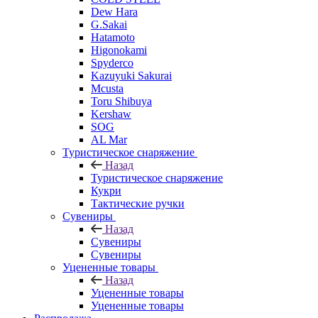
Dew Hara
G.Sakai
Hatamoto
Higonokami
Spyderco
Kazuyuki Sakurai
Mcusta
Toru Shibuya
Kershaw
SOG
AL Mar
Туристическое снаряжение
Назад
Туристическое снаряжение
Кукри
Тактические ручки
Сувениры
Назад
Сувениры
Сувениры
Уцененные товары
Назад
Уцененные товары
Уцененные товары