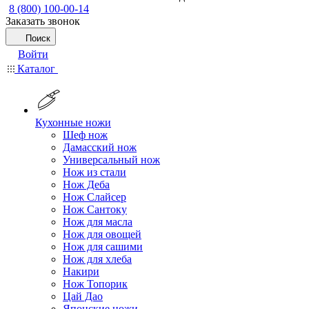
8 (800) 100-00-14
Заказать звонок
Поиск
Войти
Каталог
Кухонные ножи
Шеф нож
Дамасский нож
Универсальный нож
Нож из стали
Нож Деба
Нож Слайсер
Нож Сантоку
Нож для масла
Нож для овощей
Нож для сашими
Нож для хлеба
Накири
Нож Топорик
Цай Дао
Японские ножи