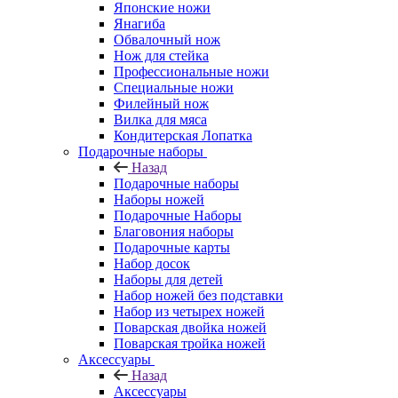
Японские ножи
Янагиба
Обвалочный нож
Нож для стейка
Профессиональные ножи
Специальные ножи
Филейный нож
Вилка для мяса
Кондитерская Лопатка
Подарочные наборы
Назад
Подарочные наборы
Наборы ножей
Подарочные Наборы
Благовония наборы
Подарочные карты
Набор досок
Наборы для детей
Набор ножей без подставки
Набор из четырех ножей
Поварская двойка ножей
Поварская тройка ножей
Аксессуары
Назад
Аксессуары