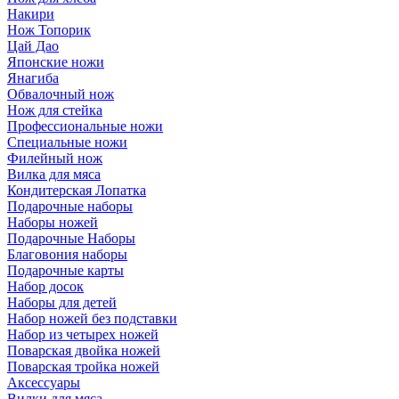
Накири
Нож Топорик
Цай Дао
Японские ножи
Янагиба
Обвалочный нож
Нож для стейка
Профессиональные ножи
Специальные ножи
Филейный нож
Вилка для мяса
Кондитерская Лопатка
Подарочные наборы
Наборы ножей
Подарочные Наборы
Благовония наборы
Подарочные карты
Набор досок
Наборы для детей
Набор ножей без подставки
Набор из четырех ножей
Поварская двойка ножей
Поварская тройка ножей
Аксессуары
Вилки для мяса