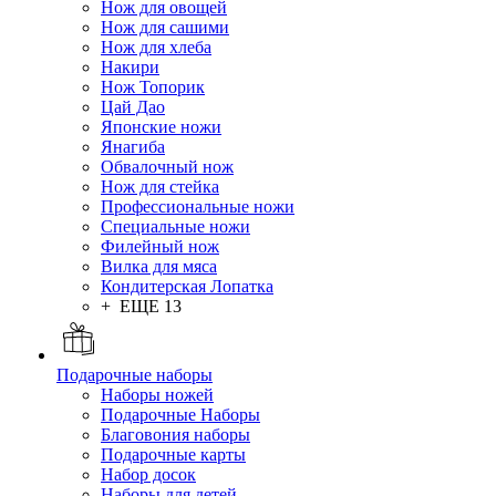
Нож для овощей
Нож для сашими
Нож для хлеба
Накири
Нож Топорик
Цай Дао
Японские ножи
Янагиба
Обвалочный нож
Нож для стейка
Профессиональные ножи
Специальные ножи
Филейный нож
Вилка для мяса
Кондитерская Лопатка
+ ЕЩЕ 13
Подарочные наборы
Наборы ножей
Подарочные Наборы
Благовония наборы
Подарочные карты
Набор досок
Наборы для детей