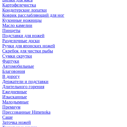
Картофелечистка
Кондитерские лопатки
Коврик расслабляющий для ног
Кухонные ножницы
Масло камелии
Пинцеты
Подставки для ножей
Разделочные доски
Ручки для японских ножей
Скребок для чистки рыбы
Сумки скрутки
Фартуки
Автомобильные
Благовония
В дорогу
Держатели и подставки
Длительного горения
Ежедневные
Изысканные
Малодымные
Премиум
Прессованные Himenoka
Саше
Заточка ножей