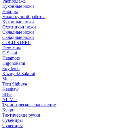
Распродажа
Кухонные ножи
Наборы
Ножи ручной работы
Кухонные ножи
Охотничьи ножи
Складные ножи
Складные ножи
COLD STEEL
Dew Hara
G.Sakai
Hatamoto
Higonokami
Spyderco
Kazuyuki Sakurai
Mcusta
Toru Shibuya
Kershaw
SOG
AL Mar
Туристическое снаряжение
Кукри
Тактические ручки
Сувениры
Сувениры