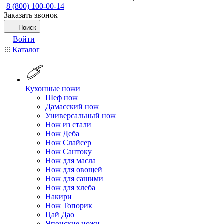
8 (800) 100-00-14
Заказать звонок
Поиск
Войти
Каталог
Кухонные ножи
Шеф нож
Дамасский нож
Универсальный нож
Нож из стали
Нож Деба
Нож Слайсер
Нож Сантоку
Нож для масла
Нож для овощей
Нож для сашими
Нож для хлеба
Накири
Нож Топорик
Цай Дао
Японские ножи