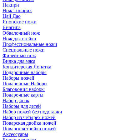
Накири
Нож Топорик
Цай Дао
Японские ножи
Янагиба
Обвалочный нож
Нож для стейка
Профессиональные ножи
Специальные ножи
Филейный нож
Вилка для мяса
Кондитерская Лопатка
Подарочные наборы
Наборы ножей
Подарочные Наборы
Благовония наборы
Подарочные карты
Набор досок
Наборы для детей
Набор ножей без подставки
Набор из четырех ножей
Поварская двойка ножей
Поварская тройка ножей
Аксессуары
Вилки для мяса