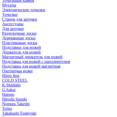
Точильные камни
Мусаты
Электрические точилки
Точилки
Станок для заточки
Аксессуары
Для заточки
Разделочные доски
Деревянные доски
Пластиковые доски
Подставки для ножей
Держатель для ножей
Магнитный держатель для ножей
Подставка для ножей с наполнителем
Подставка для ножей магнитная
Охотничьи ножи
Hiroo Itou
COLD STEEL
K.Shishido
G.Sakai
Hatono
Hiroshi Suzuki
Nomura Takeshi
Tojiro
Takahashi Toshiyuki