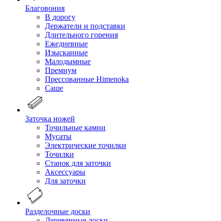
Благовония
В дорогу
Держатели и подставки
Длительного горения
Ежедневные
Изысканные
Малодымные
Премиум
Прессованные Himenoka
Саше
Заточка ножей
Точильные камни
Мусаты
Электрические точилки
Точилки
Станок для заточки
Аксессуары
Для заточки
Разделочные доски
Деревянные доски