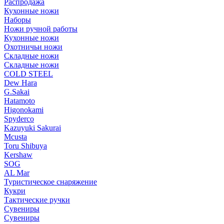
Распродажа
Кухонные ножи
Наборы
Ножи ручной работы
Кухонные ножи
Охотничьи ножи
Складные ножи
Складные ножи
COLD STEEL
Dew Hara
G.Sakai
Hatamoto
Higonokami
Spyderco
Kazuyuki Sakurai
Mcusta
Toru Shibuya
Kershaw
SOG
AL Mar
Туристическое снаряжение
Кукри
Тактические ручки
Сувениры
Сувениры