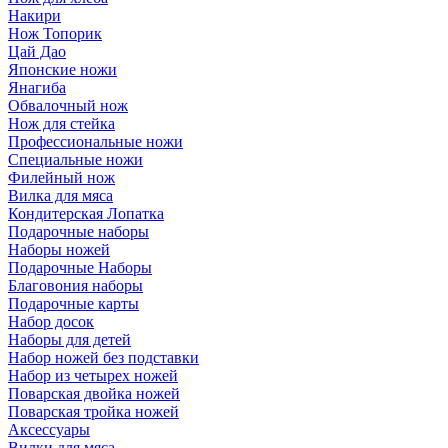
Накири
Нож Топорик
Цай Дао
Японские ножи
Янагиба
Обвалочный нож
Нож для стейка
Профессиональные ножи
Специальные ножи
Филейный нож
Вилка для мяса
Кондитерская Лопатка
Подарочные наборы
Наборы ножей
Подарочные Наборы
Благовония наборы
Подарочные карты
Набор досок
Наборы для детей
Набор ножей без подставки
Набор из четырех ножей
Поварская двойка ножей
Поварская тройка ножей
Аксессуары
Вилки для мяса