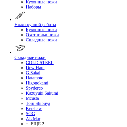
Кухонные ножи
Наборы
Ножи ручной работы
Кухонные ножи
Охотничьи ножи
Складные ножи
Складные ножи
COLD STEEL
Dew Hara
G.Sakai
Hatamoto
Higonokami
Spyderco
Kazuyuki Sakurai
Mcusta
Toru Shibuya
Kershaw
SOG
AL Mar
+ ЕЩЕ 2