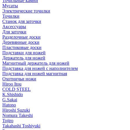
Точильные камни
Мусаты
Электрические точилки
Точилки
Станок для заточки
Аксессуары
Для заточки
Разделочные доски
Деревянные доски
Пластиковые доски
Подставки для ножей
Держатель для ножей
Магнитный держатель для ножей
Подставка для ножей с наполнителем
Подставка для ножей магнитная
Охотничьи ножи
Hiroo Itou
COLD STEEL
K.Shishido
G.Sakai
Hatono
Hiroshi Suzuki
Nomura Takeshi
Tojiro
Takahashi Toshiyuki