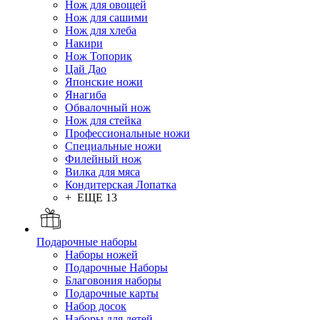
Нож для овощей
Нож для сашими
Нож для хлеба
Накири
Нож Топорик
Цай Дао
Японские ножи
Янагиба
Обвалочный нож
Нож для стейка
Профессиональные ножи
Специальные ножи
Филейный нож
Вилка для мяса
Кондитерская Лопатка
+ ЕЩЕ 13
Подарочные наборы
Наборы ножей
Подарочные Наборы
Благовония наборы
Подарочные карты
Набор досок
Наборы для детей