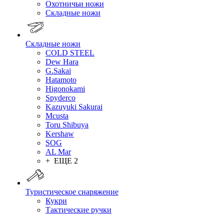
Охотничьи ножи
Складные ножи
Складные ножи
COLD STEEL
Dew Hara
G.Sakai
Hatamoto
Higonokami
Spyderco
Kazuyuki Sakurai
Mcusta
Toru Shibuya
Kershaw
SOG
AL Mar
+ ЕЩЕ 2
Туристическое снаряжение
Кукри
Тактические ручки