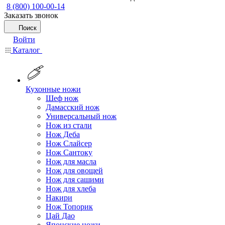
8 (800) 100-00-14
Заказать звонок
Поиск
Войти
Каталог
Кухонные ножи
Шеф нож
Дамасский нож
Универсальный нож
Нож из стали
Нож Деба
Нож Слайсер
Нож Сантоку
Нож для масла
Нож для овощей
Нож для сашими
Нож для хлеба
Накири
Нож Топорик
Цай Дао
Японские ножи