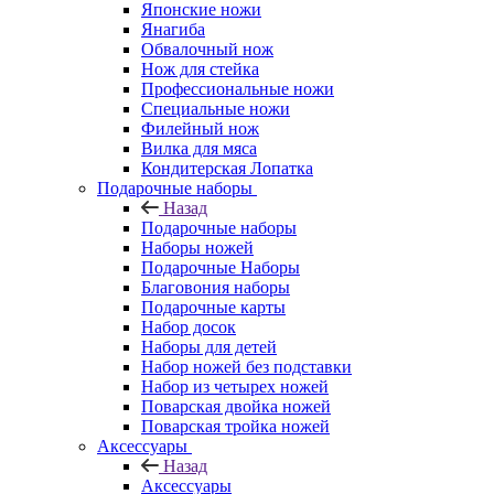
Японские ножи
Янагиба
Обвалочный нож
Нож для стейка
Профессиональные ножи
Специальные ножи
Филейный нож
Вилка для мяса
Кондитерская Лопатка
Подарочные наборы
Назад
Подарочные наборы
Наборы ножей
Подарочные Наборы
Благовония наборы
Подарочные карты
Набор досок
Наборы для детей
Набор ножей без подставки
Набор из четырех ножей
Поварская двойка ножей
Поварская тройка ножей
Аксессуары
Назад
Аксессуары