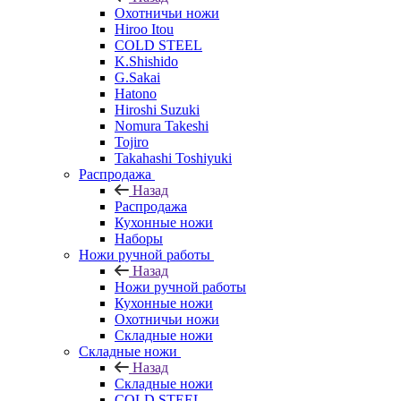
Охотничьи ножи
Hiroo Itou
COLD STEEL
K.Shishido
G.Sakai
Hatono
Hiroshi Suzuki
Nomura Takeshi
Tojiro
Takahashi Toshiyuki
Распродажа
Назад
Распродажа
Кухонные ножи
Наборы
Ножи ручной работы
Назад
Ножи ручной работы
Кухонные ножи
Охотничьи ножи
Складные ножи
Складные ножи
Назад
Складные ножи
COLD STEEL