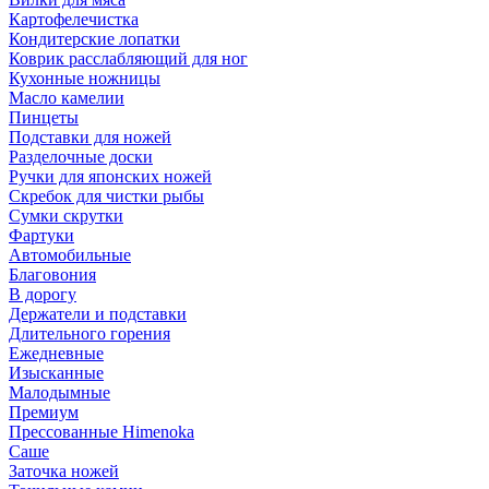
Картофелечистка
Кондитерские лопатки
Коврик расслабляющий для ног
Кухонные ножницы
Масло камелии
Пинцеты
Подставки для ножей
Разделочные доски
Ручки для японских ножей
Скребок для чистки рыбы
Сумки скрутки
Фартуки
Автомобильные
Благовония
В дорогу
Держатели и подставки
Длительного горения
Ежедневные
Изысканные
Малодымные
Премиум
Прессованные Himenoka
Саше
Заточка ножей