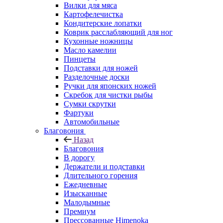
Вилки для мяса
Картофелечистка
Кондитерские лопатки
Коврик расслабляющий для ног
Кухонные ножницы
Масло камелии
Пинцеты
Подставки для ножей
Разделочные доски
Ручки для японских ножей
Скребок для чистки рыбы
Сумки скрутки
Фартуки
Автомобильные
Благовония
Назад
Благовония
В дорогу
Держатели и подставки
Длительного горения
Ежедневные
Изысканные
Малодымные
Премиум
Прессованные Himenoka