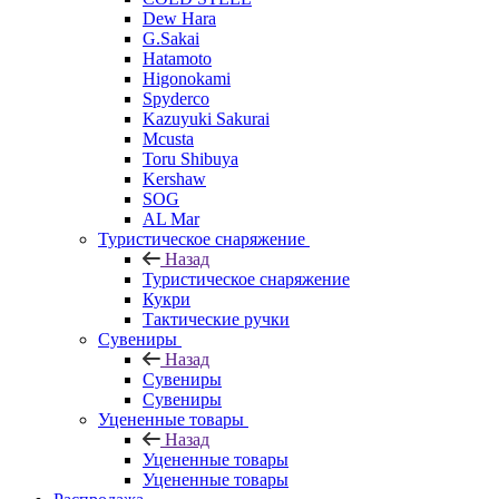
Dew Hara
G.Sakai
Hatamoto
Higonokami
Spyderco
Kazuyuki Sakurai
Mcusta
Toru Shibuya
Kershaw
SOG
AL Mar
Туристическое снаряжение
Назад
Туристическое снаряжение
Кукри
Тактические ручки
Сувениры
Назад
Сувениры
Сувениры
Уцененные товары
Назад
Уцененные товары
Уцененные товары