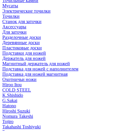
Точильные камни
Мусаты
Электрические точилки
Точилки
Станок для заточки
Аксессуары
Для заточки
Разделочные доски
Деревянные доски
Пластиковые доски
Подставки для ножей
Держатель для ножей
Магнитный держатель для ножей
Подставка для ножей с наполнителем
Подставка для ножей магнитная
Охотничьи ножи
Hiroo Itou
COLD STEEL
K.Shishido
G.Sakai
Hatono
Hiroshi Suzuki
Nomura Takeshi
Tojiro
Takahashi Toshiyuki