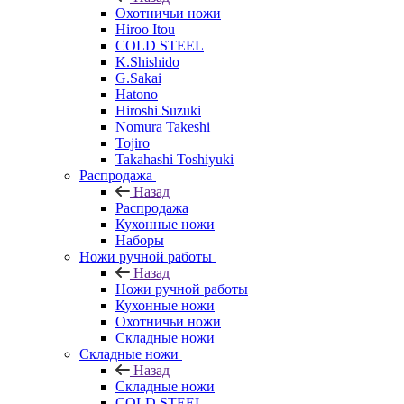
Охотничьи ножи
Hiroo Itou
COLD STEEL
K.Shishido
G.Sakai
Hatono
Hiroshi Suzuki
Nomura Takeshi
Tojiro
Takahashi Toshiyuki
Распродажа
Назад
Распродажа
Кухонные ножи
Наборы
Ножи ручной работы
Назад
Ножи ручной работы
Кухонные ножи
Охотничьи ножи
Складные ножи
Складные ножи
Назад
Складные ножи
COLD STEEL