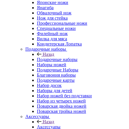
Японские ножи
Янагиба
Обвалочный нож
Нож для стейка
Профессиональные ножи
Специальные ножи
Филейный нож
Вилка для мяса
Кондитерская Лопатка
Подарочные наборы
Назад
Подарочные наборы
Наборы ножей
Подарочные Наборы
Благовония наборы
Подарочные карты
Набор досок
Наборы для детей
Набор ножей без подставки
Набор из четырех ножей
Поварская двойка ножей
Поварская тройка ножей
Аксессуары
Назад
Аксессуары