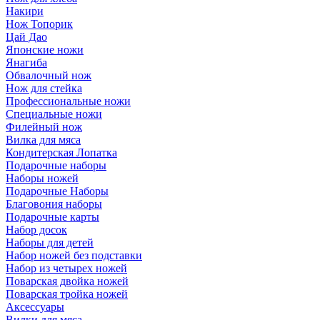
Накири
Нож Топорик
Цай Дао
Японские ножи
Янагиба
Обвалочный нож
Нож для стейка
Профессиональные ножи
Специальные ножи
Филейный нож
Вилка для мяса
Кондитерская Лопатка
Подарочные наборы
Наборы ножей
Подарочные Наборы
Благовония наборы
Подарочные карты
Набор досок
Наборы для детей
Набор ножей без подставки
Набор из четырех ножей
Поварская двойка ножей
Поварская тройка ножей
Аксессуары
Вилки для мяса