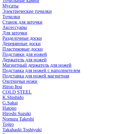
Точильные камни
Мусаты
Электрические точилки
Точилки
Станок для заточки
Аксессуары
Для заточки
Разделочные доски
Деревянные доски
Пластиковые доски
Подставки для ножей
Держатель для ножей
Магнитный держатель для ножей
Подставка для ножей с наполнителем
Подставка для ножей магнитная
Охотничьи ножи
Hiroo Itou
COLD STEEL
K.Shishido
G.Sakai
Hatono
Hiroshi Suzuki
Nomura Takeshi
Tojiro
Takahashi Toshiyuki