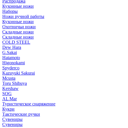
Распродажа
Кухонные ножи
Наборы
Ножи ручной работы
Кухонные ножи
Охотничьи ножи
Складные ножи
Складные ножи
COLD STEEL
Dew Hara
G.Sakai
Hatamoto
Higonokami
Spyderco
Kazuyuki Sakurai
Mcusta
Toru Shibuya
Kershaw
SOG
AL Mar
Туристическое снаряжение
Кукри
Тактические ручки
Сувениры
Сувениры