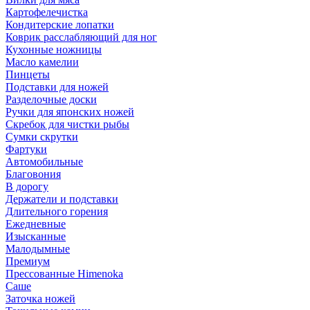
Картофелечистка
Кондитерские лопатки
Коврик расслабляющий для ног
Кухонные ножницы
Масло камелии
Пинцеты
Подставки для ножей
Разделочные доски
Ручки для японских ножей
Скребок для чистки рыбы
Сумки скрутки
Фартуки
Автомобильные
Благовония
В дорогу
Держатели и подставки
Длительного горения
Ежедневные
Изысканные
Малодымные
Премиум
Прессованные Himenoka
Саше
Заточка ножей