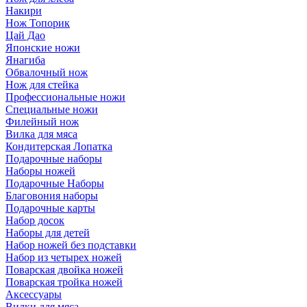
Накири
Нож Топорик
Цай Дао
Японские ножи
Янагиба
Обвалочный нож
Нож для стейка
Профессиональные ножи
Специальные ножи
Филейный нож
Вилка для мяса
Кондитерская Лопатка
Подарочные наборы
Наборы ножей
Подарочные Наборы
Благовония наборы
Подарочные карты
Набор досок
Наборы для детей
Набор ножей без подставки
Набор из четырех ножей
Поварская двойка ножей
Поварская тройка ножей
Аксессуары
Вилки для мяса