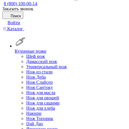
8 (800) 100-00-14
Заказать звонок
Поиск
Войти
Каталог
Кухонные ножи
Шеф нож
Дамасский нож
Универсальный нож
Нож из стали
Нож Деба
Нож Слайсер
Нож Сантоку
Нож для масла
Нож для овощей
Нож для сашими
Нож для хлеба
Накири
Нож Топорик
Цай Дао
Японские ножи