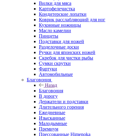
Вилки для мяса
Картофелечистка
Кондитерские лопатки
Коврик расслабляющий для ног
Кухонные ножницы
Масло камелии
Пинцеты
Подставки для ножей
Разделочные доски
Ручки для японских ножей
Скребок для чистки рыбы
Сумки скрутки
Фартуки
Автомобильные
Благовония
Назад
Благовония
В дорогу
Держатели и подставки
Длительного горения
Ежедневные
Изысканные
Малодымные
Премиум
Прессованные Himenoka