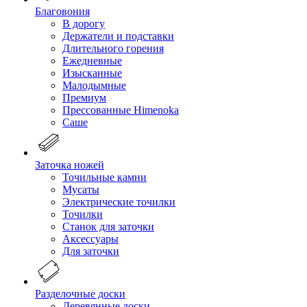
Благовония
В дорогу
Держатели и подставки
Длительного горения
Ежедневные
Изысканные
Малодымные
Премиум
Прессованные Himenoka
Саше
Заточка ножей
Точильные камни
Мусаты
Электрические точилки
Точилки
Станок для заточки
Аксессуары
Для заточки
Разделочные доски
Деревянные доски