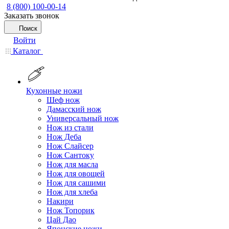
8 (800) 100-00-14
Заказать звонок
Поиск
Войти
Каталог
Кухонные ножи
Шеф нож
Дамасский нож
Универсальный нож
Нож из стали
Нож Деба
Нож Слайсер
Нож Сантоку
Нож для масла
Нож для овощей
Нож для сашими
Нож для хлеба
Накири
Нож Топорик
Цай Дао
Японские ножи