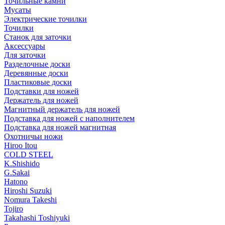
Точильные камни
Мусаты
Электрические точилки
Точилки
Станок для заточки
Аксессуары
Для заточки
Разделочные доски
Деревянные доски
Пластиковые доски
Подставки для ножей
Держатель для ножей
Магнитный держатель для ножей
Подставка для ножей с наполнителем
Подставка для ножей магнитная
Охотничьи ножи
Hiroo Itou
COLD STEEL
K.Shishido
G.Sakai
Hatono
Hiroshi Suzuki
Nomura Takeshi
Tojiro
Takahashi Toshiyuki