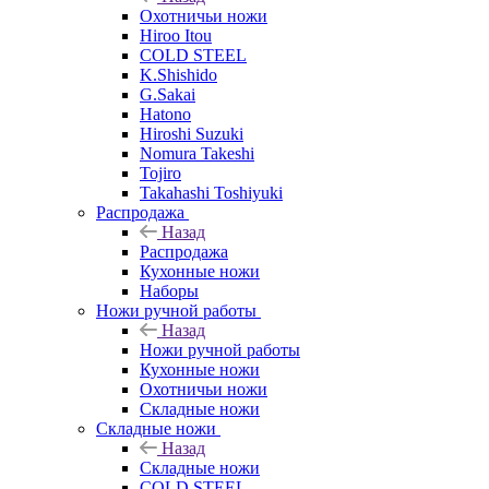
Охотничьи ножи
Hiroo Itou
COLD STEEL
K.Shishido
G.Sakai
Hatono
Hiroshi Suzuki
Nomura Takeshi
Tojiro
Takahashi Toshiyuki
Распродажа
Назад
Распродажа
Кухонные ножи
Наборы
Ножи ручной работы
Назад
Ножи ручной работы
Кухонные ножи
Охотничьи ножи
Складные ножи
Складные ножи
Назад
Складные ножи
COLD STEEL