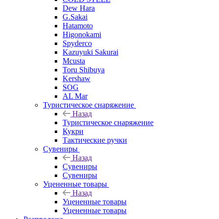
Dew Hara
G.Sakai
Hatamoto
Higonokami
Spyderco
Kazuyuki Sakurai
Mcusta
Toru Shibuya
Kershaw
SOG
AL Mar
Туристическое снаряжение
Назад
Туристическое снаряжение
Кукри
Тактические ручки
Сувениры
Назад
Сувениры
Сувениры
Уцененные товары
Назад
Уцененные товары
Уцененные товары