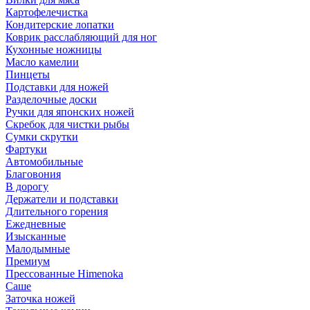
Картофелечистка
Кондитерские лопатки
Коврик расслабляющий для ног
Кухонные ножницы
Масло камелии
Пинцеты
Подставки для ножей
Разделочные доски
Ручки для японских ножей
Скребок для чистки рыбы
Сумки скрутки
Фартуки
Автомобильные
Благовония
В дорогу
Держатели и подставки
Длительного горения
Ежедневные
Изысканные
Малодымные
Премиум
Прессованные Himenoka
Саше
Заточка ножей