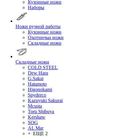
Кухонные ножи
Наборы
Ножи ручной работы
Кухонные ножи
Охотничьи ножи
Складные ножи
Складные ножи
COLD STEEL
Dew Hara
G.Sakai
Hatamoto
Higonokami
Spyderco
Kazuyuki Sakurai
Mcusta
Toru Shibuya
Kershaw
SOG
AL Mar
+ ЕЩЕ 2