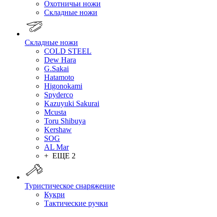
Охотничьи ножи
Складные ножи
Складные ножи
COLD STEEL
Dew Hara
G.Sakai
Hatamoto
Higonokami
Spyderco
Kazuyuki Sakurai
Mcusta
Toru Shibuya
Kershaw
SOG
AL Mar
+ ЕЩЕ 2
Туристическое снаряжение
Кукри
Тактические ручки