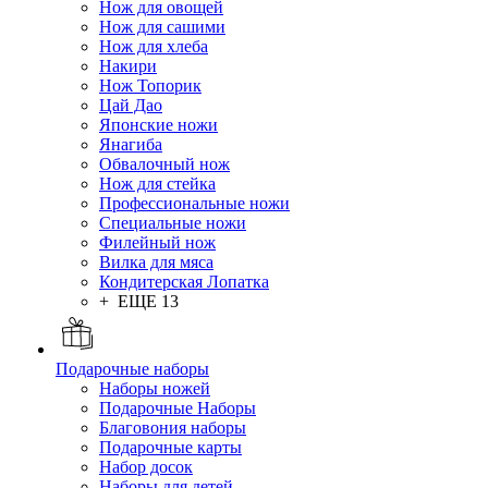
Нож для овощей
Нож для сашими
Нож для хлеба
Накири
Нож Топорик
Цай Дао
Японские ножи
Янагиба
Обвалочный нож
Нож для стейка
Профессиональные ножи
Специальные ножи
Филейный нож
Вилка для мяса
Кондитерская Лопатка
+ ЕЩЕ 13
Подарочные наборы
Наборы ножей
Подарочные Наборы
Благовония наборы
Подарочные карты
Набор досок
Наборы для детей