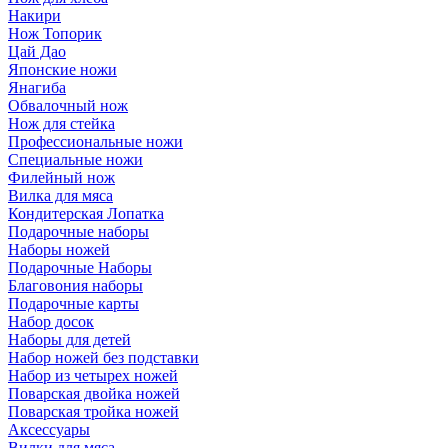
Накири
Нож Топорик
Цай Дао
Японские ножи
Янагиба
Обвалочный нож
Нож для стейка
Профессиональные ножи
Специальные ножи
Филейный нож
Вилка для мяса
Кондитерская Лопатка
Подарочные наборы
Наборы ножей
Подарочные Наборы
Благовония наборы
Подарочные карты
Набор досок
Наборы для детей
Набор ножей без подставки
Набор из четырех ножей
Поварская двойка ножей
Поварская тройка ножей
Аксессуары
Вилки для мяса