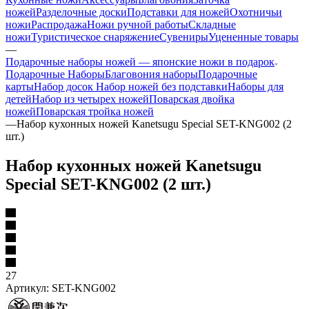
ножей
Разделочные доски
Подставки для ножей
Охотничьи
ножи
Распродажа
Ножи ручной работы
Складные
ножи
Туристическое снаряжение
Сувениры
Уцененные товары
—
Подарочные наборы ножей — японские ножи в подарок
Подарочные Наборы
Благовония наборы
Подарочные
карты
Набор досок
Набор ножей без подставки
Наборы для
детей
Набор из четырех ножей
Поварская двойка
ножей
Поварская тройка ножей
—
Набор кухонных ножей Kanetsugu Special SET-KNG002 (2
шт.)
Набор кухонных ножей Kanetsugu
Special SET-KNG002 (2 шт.)
27
Артикул:
SET-KNG002