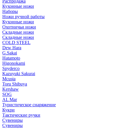
Распродажа
Кухонные ножи
Наборы
Ножи ручной работы
Кухонные ножи
Охотничьи ножи
Складные ножи
Складные ножи
COLD STEEL
Dew Hara
G.Sakai
Hatamoto
Higonokami
Spyderco
Kazuyuki Sakurai
Mcusta
Toru Shibuya
Kershaw
SOG
AL Mar
Туристическое снаряжение
Кукри
Тактические ручки
Сувениры
Сувениры