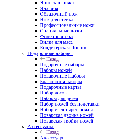
Японские ножи
Янагиба
Обвалочный нож
Нож для стейка
Профессиональные ножи
Специальные ножи
Филейный нож
Вилка для мяса
Кондитерская Лопатка
Подарочные наборы
Назад
Подарочные наборы
Наборы ножей
Подарочные Наборы
Благовония наборы
Подарочные карты
Набор досок
Наборы для детей
Набор ножей без подставки
Набор из четырех ножей
Поварская двойка ножей
Поварская тройка ножей
Аксессуары
Назад
Аксессуары