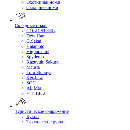
Охотничьи ножи
Складные ножи
Складные ножи
COLD STEEL
Dew Hara
G.Sakai
Hatamoto
Higonokami
Spyderco
Kazuyuki Sakurai
Mcusta
Toru Shibuya
Kershaw
SOG
AL Mar
+ ЕЩЕ 2
Туристическое снаряжение
Кукри
Тактические ручки