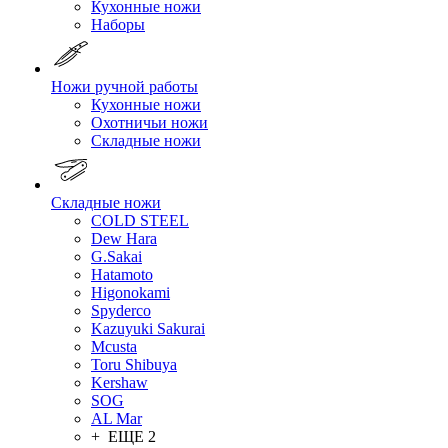
Кухонные ножи
Наборы
Ножи ручной работы
Кухонные ножи
Охотничьи ножи
Складные ножи
Складные ножи
COLD STEEL
Dew Hara
G.Sakai
Hatamoto
Higonokami
Spyderco
Kazuyuki Sakurai
Mcusta
Toru Shibuya
Kershaw
SOG
AL Mar
+ ЕЩЕ 2