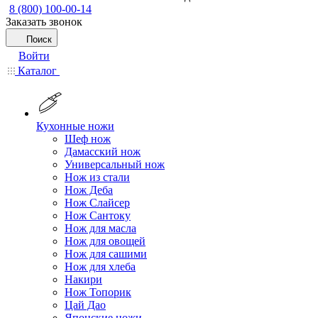
8 (800) 100-00-14
Заказать звонок
Поиск
Войти
Каталог
Кухонные ножи
Шеф нож
Дамасский нож
Универсальный нож
Нож из стали
Нож Деба
Нож Слайсер
Нож Сантоку
Нож для масла
Нож для овощей
Нож для сашими
Нож для хлеба
Накири
Нож Топорик
Цай Дао
Японские ножи