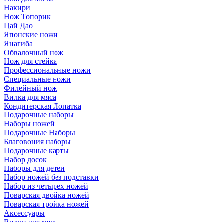
Накири
Нож Топорик
Цай Дао
Японские ножи
Янагиба
Обвалочный нож
Нож для стейка
Профессиональные ножи
Специальные ножи
Филейный нож
Вилка для мяса
Кондитерская Лопатка
Подарочные наборы
Наборы ножей
Подарочные Наборы
Благовония наборы
Подарочные карты
Набор досок
Наборы для детей
Набор ножей без подставки
Набор из четырех ножей
Поварская двойка ножей
Поварская тройка ножей
Аксессуары
Вилки для мяса