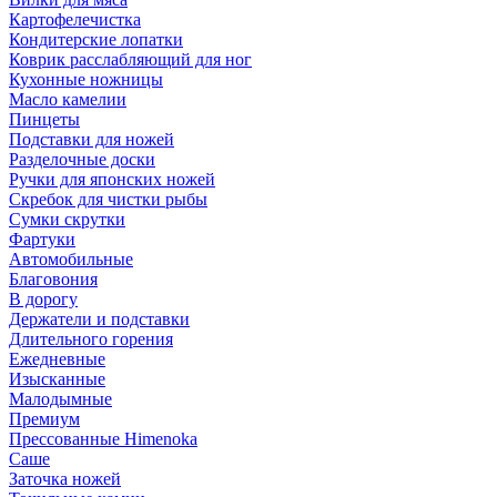
Картофелечистка
Кондитерские лопатки
Коврик расслабляющий для ног
Кухонные ножницы
Масло камелии
Пинцеты
Подставки для ножей
Разделочные доски
Ручки для японских ножей
Скребок для чистки рыбы
Сумки скрутки
Фартуки
Автомобильные
Благовония
В дорогу
Держатели и подставки
Длительного горения
Ежедневные
Изысканные
Малодымные
Премиум
Прессованные Himenoka
Саше
Заточка ножей