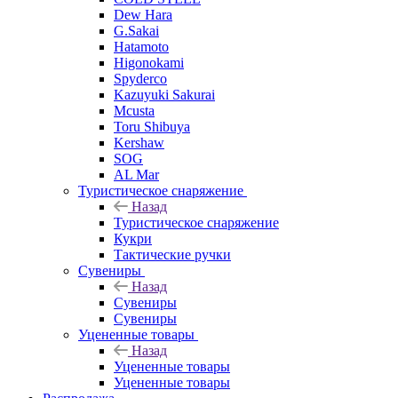
Dew Hara
G.Sakai
Hatamoto
Higonokami
Spyderco
Kazuyuki Sakurai
Mcusta
Toru Shibuya
Kershaw
SOG
AL Mar
Туристическое снаряжение
Назад
Туристическое снаряжение
Кукри
Тактические ручки
Сувениры
Назад
Сувениры
Сувениры
Уцененные товары
Назад
Уцененные товары
Уцененные товары