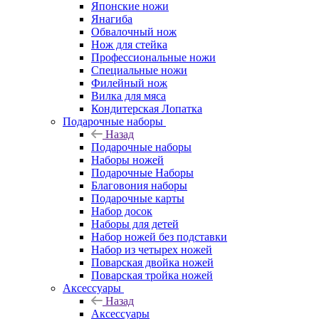
Японские ножи
Янагиба
Обвалочный нож
Нож для стейка
Профессиональные ножи
Специальные ножи
Филейный нож
Вилка для мяса
Кондитерская Лопатка
Подарочные наборы
Назад
Подарочные наборы
Наборы ножей
Подарочные Наборы
Благовония наборы
Подарочные карты
Набор досок
Наборы для детей
Набор ножей без подставки
Набор из четырех ножей
Поварская двойка ножей
Поварская тройка ножей
Аксессуары
Назад
Аксессуары