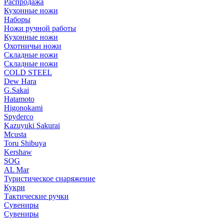
Распродажа
Кухонные ножи
Наборы
Ножи ручной работы
Кухонные ножи
Охотничьи ножи
Складные ножи
Складные ножи
COLD STEEL
Dew Hara
G.Sakai
Hatamoto
Higonokami
Spyderco
Kazuyuki Sakurai
Mcusta
Toru Shibuya
Kershaw
SOG
AL Mar
Туристическое снаряжение
Кукри
Тактические ручки
Сувениры
Сувениры