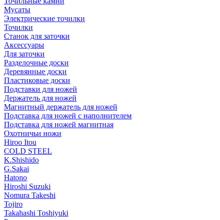
Точильные камни
Мусаты
Электрические точилки
Точилки
Станок для заточки
Аксессуары
Для заточки
Разделочные доски
Деревянные доски
Пластиковые доски
Подставки для ножей
Держатель для ножей
Магнитный держатель для ножей
Подставка для ножей с наполнителем
Подставка для ножей магнитная
Охотничьи ножи
Hiroo Itou
COLD STEEL
K.Shishido
G.Sakai
Hatono
Hiroshi Suzuki
Nomura Takeshi
Tojiro
Takahashi Toshiyuki