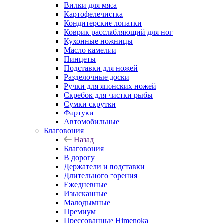
Вилки для мяса
Картофелечистка
Кондитерские лопатки
Коврик расслабляющий для ног
Кухонные ножницы
Масло камелии
Пинцеты
Подставки для ножей
Разделочные доски
Ручки для японских ножей
Скребок для чистки рыбы
Сумки скрутки
Фартуки
Автомобильные
Благовония
Назад
Благовония
В дорогу
Держатели и подставки
Длительного горения
Ежедневные
Изысканные
Малодымные
Премиум
Прессованные Himenoka