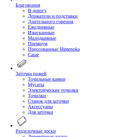
Благовония
В дорогу
Держатели и подставки
Длительного горения
Ежедневные
Изысканные
Малодымные
Премиум
Прессованные Himenoka
Саше
Заточка ножей
Точильные камни
Мусаты
Электрические точилки
Точилки
Станок для заточки
Аксессуары
Для заточки
Разделочные доски
Деревянные доски