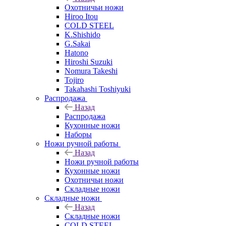
Охотничьи ножи
Hiroo Itou
COLD STEEL
K.Shishido
G.Sakai
Hatono
Hiroshi Suzuki
Nomura Takeshi
Tojiro
Takahashi Toshiyuki
Распродажа
Назад
Распродажа
Кухонные ножи
Наборы
Ножи ручной работы
Назад
Ножи ручной работы
Кухонные ножи
Охотничьи ножи
Складные ножи
Складные ножи
Назад
Складные ножи
COLD STEEL