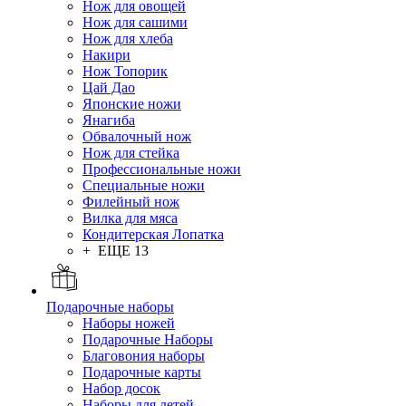
Нож для овощей
Нож для сашими
Нож для хлеба
Накири
Нож Топорик
Цай Дао
Японские ножи
Янагиба
Обвалочный нож
Нож для стейка
Профессиональные ножи
Специальные ножи
Филейный нож
Вилка для мяса
Кондитерская Лопатка
+ ЕЩЕ 13
Подарочные наборы
Наборы ножей
Подарочные Наборы
Благовония наборы
Подарочные карты
Набор досок
Наборы для детей