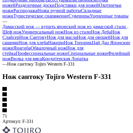
ножей
Разделочные доски
Подставки для ножей
Охотничьи
ножи
Распродажа
Ножи ручной работы
Складные
ножи
Туристическое снаряжение
Сувениры
Уцененные товары
—
Дамасский нож — купить японский нож из дамасской стали
Шеф нож
Универсальный нож
Нож из стали
Нож Деба
Нож
Слайсер
Нож Сантоку
Нож для масла
Нож для овощей
Нож для
сашими
Нож для хлеба
Накири
Нож Топорик
Цай Дао
Японские
ножи
Янагиба
Обвалочный нож
Нож для
стейка
Профессиональные ножи
Специальные ножи
Филейный
нож
Вилка для мяса
Кондитерская Лопатка
—
Нож сантоку Tojiro Western F-331
Нож сантоку Tojiro Western F-331
71
Артикул:
F-331