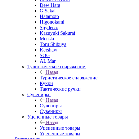
Dew Hara
G.Sakai
Hatamoto
Higonokami
Spyderco
Kazuyuki Sakurai
Mcusta
Toru Shibuya
Kershaw
SOG
AL Mar
Туристическое снаряжение
Назад
Туристическое снаряжение
Кукри
Тактические ручки
Сувениры
Назад
Сувениры
Сувениры
Уцененные товары
Назад
Уцененные товары
Уцененные товары