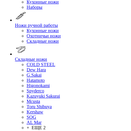
Кухонные ножи
Наборы
Ножи ручной работы
Кухонные ножи
Охотничьи ножи
Складные ножи
Складные ножи
COLD STEEL
Dew Hara
G.Sakai
Hatamoto
Higonokami
Spyderco
Kazuyuki Sakurai
Mcusta
Toru Shibuya
Kershaw
SOG
AL Mar
+ ЕЩЕ 2