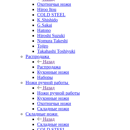
Охотничьи ножи
Hiroo Itou
COLD STEEL
K.Shishido
G.Sakai
Hatono
Hiroshi Suzuki
Nomura Takeshi
Tojiro
Takahashi Toshiyuki
Распродажа
Назад
Распродажа
Кухонные ножи
Наборы
Ножи ручной работы
Назад
Ножи ручной работы
Кухонные ножи
Охотничьи ножи
Складные ножи
Складные ножи
Назад
Складные ножи
COLD STEEL