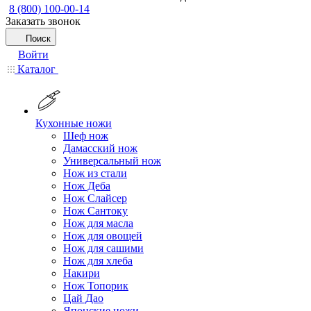
8 (800) 100-00-14
Заказать звонок
Поиск
Войти
Каталог
Кухонные ножи
Шеф нож
Дамасский нож
Универсальный нож
Нож из стали
Нож Деба
Нож Слайсер
Нож Сантоку
Нож для масла
Нож для овощей
Нож для сашими
Нож для хлеба
Накири
Нож Топорик
Цай Дао
Японские ножи