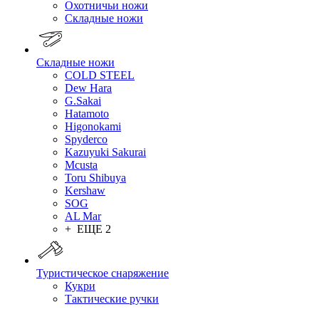
Охотничьи ножи
Складные ножи
Складные ножи
COLD STEEL
Dew Hara
G.Sakai
Hatamoto
Higonokami
Spyderco
Kazuyuki Sakurai
Mcusta
Toru Shibuya
Kershaw
SOG
AL Mar
+ ЕЩЕ 2
Туристическое снаряжение
Кукри
Тактические ручки