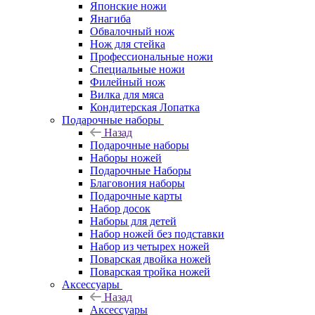
Японские ножи
Янагиба
Обвалочный нож
Нож для стейка
Профессиональные ножи
Специальные ножи
Филейный нож
Вилка для мяса
Кондитерская Лопатка
Подарочные наборы
Назад
Подарочные наборы
Наборы ножей
Подарочные Наборы
Благовония наборы
Подарочные карты
Набор досок
Наборы для детей
Набор ножей без подставки
Набор из четырех ножей
Поварская двойка ножей
Поварская тройка ножей
Аксессуары
Назад
Аксессуары