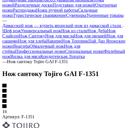
ножей
Разделочные доски
Подставки для ножей
Охотничьи
ножи
Распродажа
Ножи ручной работы
Складные
ножи
Туристическое снаряжение
Сувениры
Уцененные товары
—
Дамасский нож — купить японский нож из дамасской стали
Шеф нож
Универсальный нож
Нож из стали
Нож Деба
Нож
Слайсер
Нож Сантоку
Нож для масла
Нож для овощей
Нож для
сашими
Нож для хлеба
Накири
Нож Топорик
Цай Дао
Японские
ножи
Янагиба
Обвалочный нож
Нож для
стейка
Профессиональные ножи
Специальные ножи
Филейный
нож
Вилка для мяса
Кондитерская Лопатка
—
Нож сантоку Tojiro GAI F-1351
Нож сантоку Tojiro GAI F-1351
16
Артикул:
F-1351