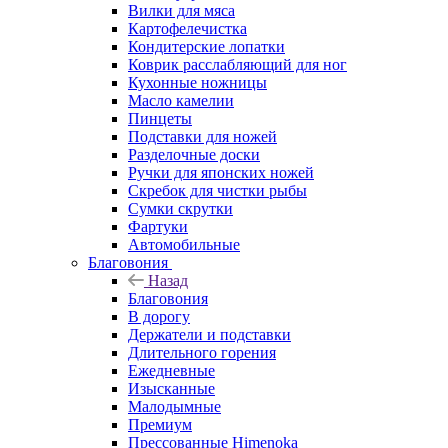
Вилки для мяса
Картофелечистка
Кондитерские лопатки
Коврик расслабляющий для ног
Кухонные ножницы
Масло камелии
Пинцеты
Подставки для ножей
Разделочные доски
Ручки для японских ножей
Скребок для чистки рыбы
Сумки скрутки
Фартуки
Автомобильные
Благовония
Назад
Благовония
В дорогу
Держатели и подставки
Длительного горения
Ежедневные
Изысканные
Малодымные
Премиум
Прессованные Himenoka