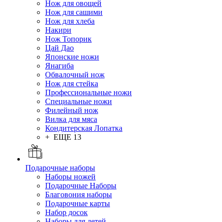
Нож для овощей
Нож для сашими
Нож для хлеба
Накири
Нож Топорик
Цай Дао
Японские ножи
Янагиба
Обвалочный нож
Нож для стейка
Профессиональные ножи
Специальные ножи
Филейный нож
Вилка для мяса
Кондитерская Лопатка
+ ЕЩЕ 13
Подарочные наборы
Наборы ножей
Подарочные Наборы
Благовония наборы
Подарочные карты
Набор досок
Наборы для детей