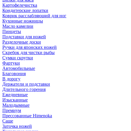
Картофелечистка
Кондитерские лопатки
Коврик расслабляющий для ног
Кухонные ножницы
Масло камелии
Пинцеты
Подставки для ножей
Разделочные доски
Ручки для японских ножей
Скребок для чистки рыбы
Сумки скрутки
Фартуки
Автомобильные
Благовония
В дорогу
Держатели и подставки
Длительного горения
Ежедневные
Изысканные
Малодымные
Премиум
Прессованные Himenoka
Саше
Заточка ножей