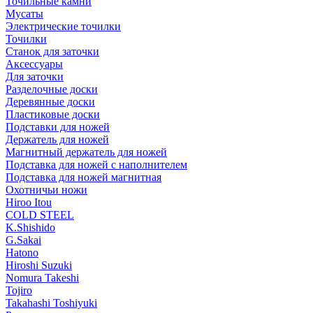
Точильные камни
Мусаты
Электрические точилки
Точилки
Станок для заточки
Аксессуары
Для заточки
Разделочные доски
Деревянные доски
Пластиковые доски
Подставки для ножей
Держатель для ножей
Магнитный держатель для ножей
Подставка для ножей с наполнителем
Подставка для ножей магнитная
Охотничьи ножи
Hiroo Itou
COLD STEEL
K.Shishido
G.Sakai
Hatono
Hiroshi Suzuki
Nomura Takeshi
Tojiro
Takahashi Toshiyuki