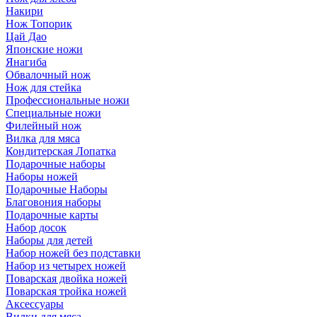
Накири
Нож Топорик
Цай Дао
Японские ножи
Янагиба
Обвалочный нож
Нож для стейка
Профессиональные ножи
Специальные ножи
Филейный нож
Вилка для мяса
Кондитерская Лопатка
Подарочные наборы
Наборы ножей
Подарочные Наборы
Благовония наборы
Подарочные карты
Набор досок
Наборы для детей
Набор ножей без подставки
Набор из четырех ножей
Поварская двойка ножей
Поварская тройка ножей
Аксессуары
Вилки для мяса