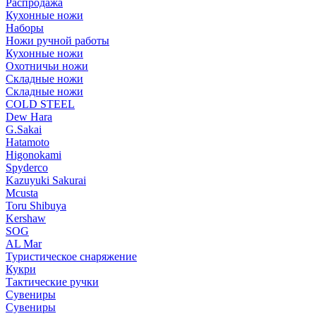
Распродажа
Кухонные ножи
Наборы
Ножи ручной работы
Кухонные ножи
Охотничьи ножи
Складные ножи
Складные ножи
COLD STEEL
Dew Hara
G.Sakai
Hatamoto
Higonokami
Spyderco
Kazuyuki Sakurai
Mcusta
Toru Shibuya
Kershaw
SOG
AL Mar
Туристическое снаряжение
Кукри
Тактические ручки
Сувениры
Сувениры