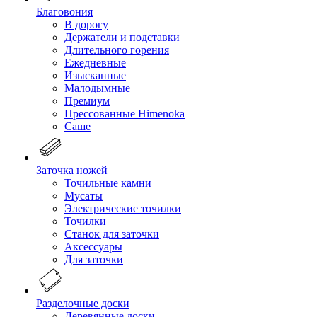
Благовония
В дорогу
Держатели и подставки
Длительного горения
Ежедневные
Изысканные
Малодымные
Премиум
Прессованные Himenoka
Саше
Заточка ножей
Точильные камни
Мусаты
Электрические точилки
Точилки
Станок для заточки
Аксессуары
Для заточки
Разделочные доски
Деревянные доски