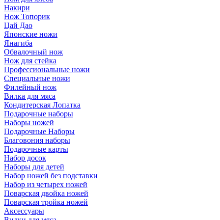
Накири
Нож Топорик
Цай Дао
Японские ножи
Янагиба
Обвалочный нож
Нож для стейка
Профессиональные ножи
Специальные ножи
Филейный нож
Вилка для мяса
Кондитерская Лопатка
Подарочные наборы
Наборы ножей
Подарочные Наборы
Благовония наборы
Подарочные карты
Набор досок
Наборы для детей
Набор ножей без подставки
Набор из четырех ножей
Поварская двойка ножей
Поварская тройка ножей
Аксессуары
Вилки для мяса