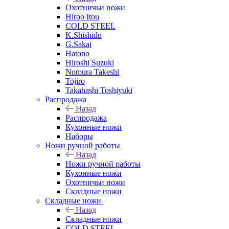
Охотничьи ножи
Hiroo Itou
COLD STEEL
K.Shishido
G.Sakai
Hatono
Hiroshi Suzuki
Nomura Takeshi
Tojiro
Takahashi Toshiyuki
Распродажа
Назад
Распродажа
Кухонные ножи
Наборы
Ножи ручной работы
Назад
Ножи ручной работы
Кухонные ножи
Охотничьи ножи
Складные ножи
Складные ножи
Назад
Складные ножи
COLD STEEL