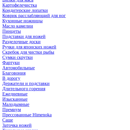
Картофелечистка
Кондитерские лопатки
Коврик расслабляющий для ног
Кухонные ножницы
Масло камелии
Пинцеты
Подставки для ножей
Разделочные доски
Ручки для японских ножей
Скребок для чистки рыбы
Сумки скрутки
Фартуки
Автомобильные
Благовония
В дорогу
Держатели и подставки
Длительного горения
Ежедневные
Изысканные
Малодымные
Премиум
Прессованные Himenoka
Саше
Заточка ножей