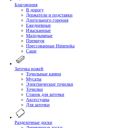
Благовония
В дорогу
Держатели и подставки
Длительного горения
Ежедневные
Изысканные
Малодымные
Премиум
Прессованные Himenoka
Саше
Заточка ножей
Точильные камни
Мусаты
Электрические точилки
Точилки
Станок для заточки
Аксессуары
Для заточки
Разделочные доски
Деревянные доски