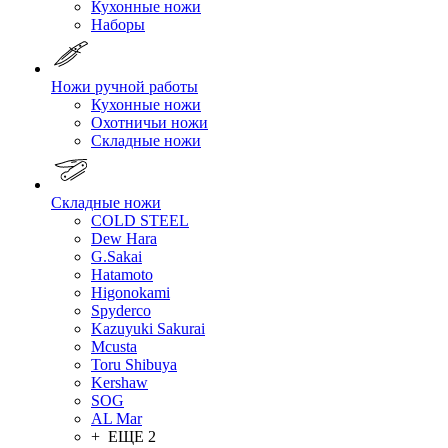
Кухонные ножи
Наборы
Ножи ручной работы
Кухонные ножи
Охотничьи ножи
Складные ножи
Складные ножи
COLD STEEL
Dew Hara
G.Sakai
Hatamoto
Higonokami
Spyderco
Kazuyuki Sakurai
Mcusta
Toru Shibuya
Kershaw
SOG
AL Mar
+ ЕЩЕ 2