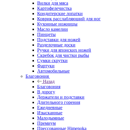
Вилки для мяса
Картофелечистка
Кондитерские лопатки
Коврик расслабляющий для ног
Кухонные ножницы
Масло камелии
Пинцеты
Подставки для ножей
Разделочные доски
Ручки для японских ножей
Скребок для чистки рыбы
Сумки скрутки
Фартуки
Автомобильные
Благовония
Назад
Благовония
В дорогу
Держатели и подставки
Длительного горения
Ежедневные
Изысканные
Малодымные
Премиум
Прессованные Himenoka