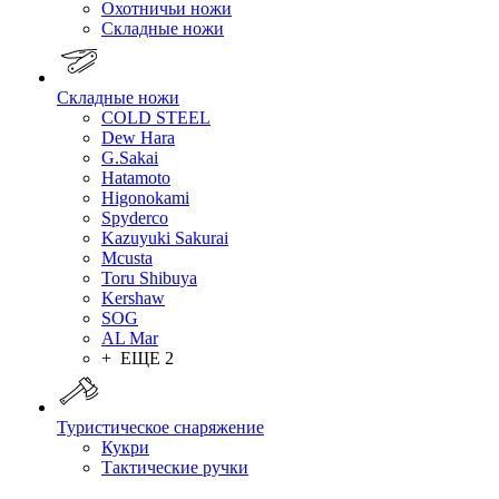
Охотничьи ножи
Складные ножи
Складные ножи
COLD STEEL
Dew Hara
G.Sakai
Hatamoto
Higonokami
Spyderco
Kazuyuki Sakurai
Mcusta
Toru Shibuya
Kershaw
SOG
AL Mar
+ ЕЩЕ 2
Туристическое снаряжение
Кукри
Тактические ручки