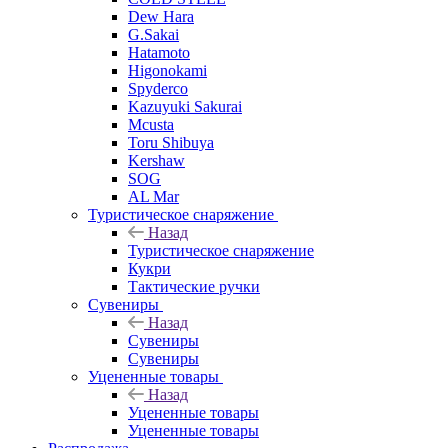
Dew Hara
G.Sakai
Hatamoto
Higonokami
Spyderco
Kazuyuki Sakurai
Mcusta
Toru Shibuya
Kershaw
SOG
AL Mar
Туристическое снаряжение
Назад
Туристическое снаряжение
Кукри
Тактические ручки
Сувениры
Назад
Сувениры
Сувениры
Уцененные товары
Назад
Уцененные товары
Уцененные товары