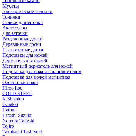
Точильные камни
Мусаты
Электрические точилки
Точилки
Станок для заточки
Аксессуары
Для заточки
Разделочные доски
Деревянные доски
Пластиковые доски
Подставки для ножей
Держатель для ножей
Магнитный держатель для ножей
Подставка для ножей с наполнителем
Подставка для ножей магнитная
Охотничьи ножи
Hiroo Itou
COLD STEEL
K.Shishido
G.Sakai
Hatono
Hiroshi Suzuki
Nomura Takeshi
Tojiro
Takahashi Toshiyuki