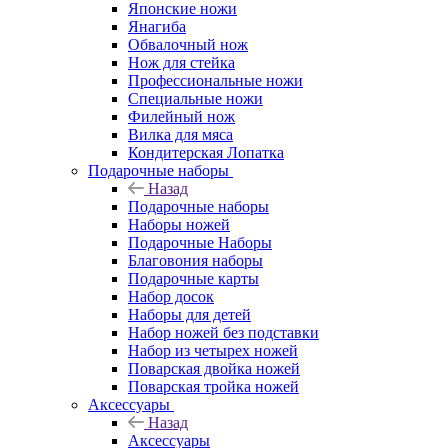
Японские ножи
Янагиба
Обвалочный нож
Нож для стейка
Профессиональные ножи
Специальные ножи
Филейный нож
Вилка для мяса
Кондитерская Лопатка
Подарочные наборы
Назад
Подарочные наборы
Наборы ножей
Подарочные Наборы
Благовония наборы
Подарочные карты
Набор досок
Наборы для детей
Набор ножей без подставки
Набор из четырех ножей
Поварская двойка ножей
Поварская тройка ножей
Аксессуары
Назад
Аксессуары