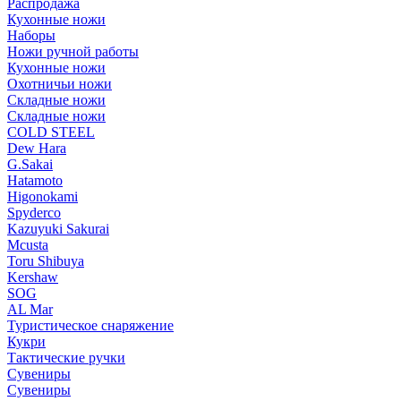
Распродажа
Кухонные ножи
Наборы
Ножи ручной работы
Кухонные ножи
Охотничьи ножи
Складные ножи
Складные ножи
COLD STEEL
Dew Hara
G.Sakai
Hatamoto
Higonokami
Spyderco
Kazuyuki Sakurai
Mcusta
Toru Shibuya
Kershaw
SOG
AL Mar
Туристическое снаряжение
Кукри
Тактические ручки
Сувениры
Сувениры