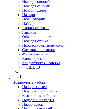
Нож для овощей
Нож для сашими
Нож для хлеба
Накири
Нож Топорик
Цай Дао
Японские ножи
Янагиба
Обвалочный нож
Нож для стейка
Профессиональные ножи
Специальные ножи
Филейный нож
Вилка для мяса
Кондитерская Лопатка
+ ЕЩЕ 13
Подарочные наборы
Наборы ножей
Подарочные Наборы
Благовония наборы
Подарочные карты
Набор досок
Наборы для детей