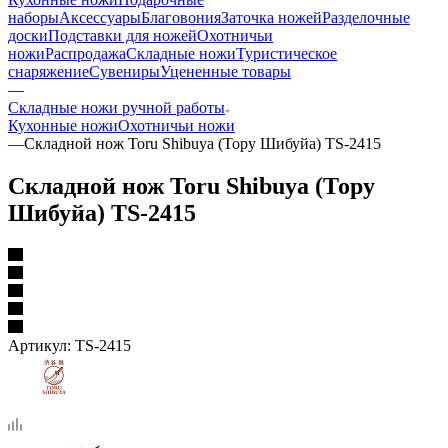
наборы
Аксессуары
Благовония
Заточка ножей
Разделочные
доски
Подставки для ножей
Охотничьи
ножи
Распродажа
Складные ножи
Туристическое
снаряжение
Сувениры
Уцененные товары
—
Складные ножи ручной работы
Кухонные ножи
Охотничьи ножи
—
Складной нож Toru Shibuya (Тору Шибуйа) TS-2415
Складной нож Toru Shibuya (Тору
Шибуйа) TS-2415
Артикул:
TS-2415