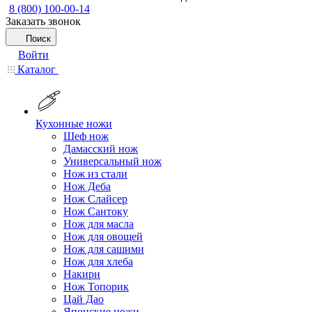
8 (800) 100-00-14
Заказать звонок
Поиск
Войти
Каталог
Кухонные ножи
Шеф нож
Дамасский нож
Универсальный нож
Нож из стали
Нож Деба
Нож Слайсер
Нож Сантоку
Нож для масла
Нож для овощей
Нож для сашими
Нож для хлеба
Накири
Нож Топорик
Цай Дао
Японские ножи