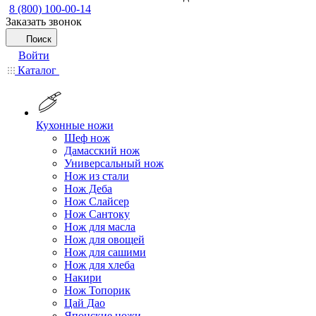
8 (800) 100-00-14
Заказать звонок
Поиск
Войти
Каталог
Кухонные ножи
Шеф нож
Дамасский нож
Универсальный нож
Нож из стали
Нож Деба
Нож Слайсер
Нож Сантоку
Нож для масла
Нож для овощей
Нож для сашими
Нож для хлеба
Накири
Нож Топорик
Цай Дао
Японские ножи