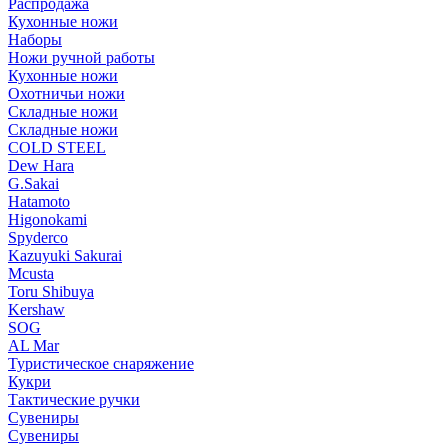
Распродажа
Кухонные ножи
Наборы
Ножи ручной работы
Кухонные ножи
Охотничьи ножи
Складные ножи
Складные ножи
COLD STEEL
Dew Hara
G.Sakai
Hatamoto
Higonokami
Spyderco
Kazuyuki Sakurai
Mcusta
Toru Shibuya
Kershaw
SOG
AL Mar
Туристическое снаряжение
Кукри
Тактические ручки
Сувениры
Сувениры