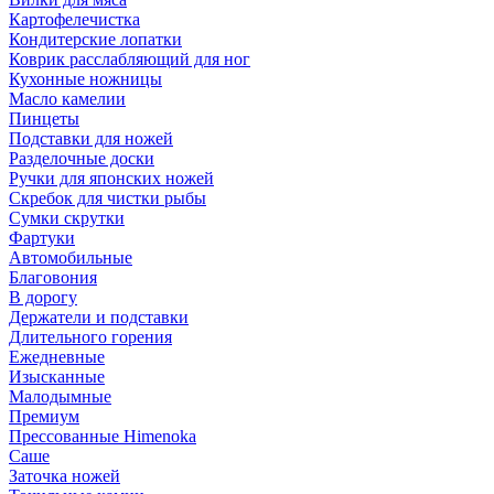
Картофелечистка
Кондитерские лопатки
Коврик расслабляющий для ног
Кухонные ножницы
Масло камелии
Пинцеты
Подставки для ножей
Разделочные доски
Ручки для японских ножей
Скребок для чистки рыбы
Сумки скрутки
Фартуки
Автомобильные
Благовония
В дорогу
Держатели и подставки
Длительного горения
Ежедневные
Изысканные
Малодымные
Премиум
Прессованные Himenoka
Саше
Заточка ножей