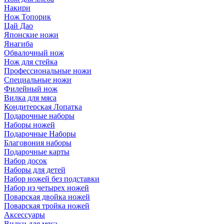
Накири
Нож Топорик
Цай Дао
Японские ножи
Янагиба
Обвалочный нож
Нож для стейка
Профессиональные ножи
Специальные ножи
Филейный нож
Вилка для мяса
Кондитерская Лопатка
Подарочные наборы
Наборы ножей
Подарочные Наборы
Благовония наборы
Подарочные карты
Набор досок
Наборы для детей
Набор ножей без подставки
Набор из четырех ножей
Поварская двойка ножей
Поварская тройка ножей
Аксессуары
Вилки для мяса