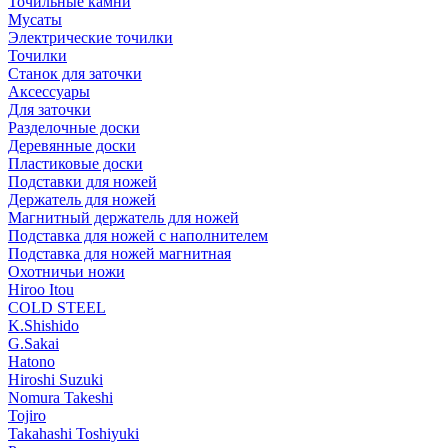
Точильные камни
Мусаты
Электрические точилки
Точилки
Станок для заточки
Аксессуары
Для заточки
Разделочные доски
Деревянные доски
Пластиковые доски
Подставки для ножей
Держатель для ножей
Магнитный держатель для ножей
Подставка для ножей с наполнителем
Подставка для ножей магнитная
Охотничьи ножи
Hiroo Itou
COLD STEEL
K.Shishido
G.Sakai
Hatono
Hiroshi Suzuki
Nomura Takeshi
Tojiro
Takahashi Toshiyuki