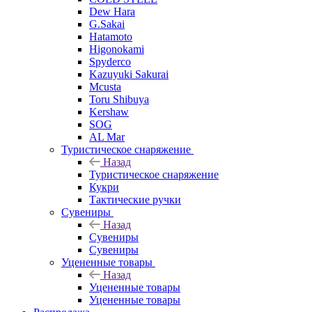
Dew Hara
G.Sakai
Hatamoto
Higonokami
Spyderco
Kazuyuki Sakurai
Mcusta
Toru Shibuya
Kershaw
SOG
AL Mar
Туристическое снаряжение
Назад
Туристическое снаряжение
Кукри
Тактические ручки
Сувениры
Назад
Сувениры
Сувениры
Уцененные товары
Назад
Уцененные товары
Уцененные товары