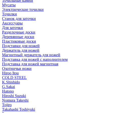
Точильные камни
Мусаты
Электрические точилки
Точилки
Станок для заточки
Аксессуары
Для заточки
Разделочные доски
Деревянные доски
Пластиковые доски
Подставки для ножей
Держатель для ножей
Магнитный держатель для ножей
Подставка для ножей с наполнителем
Подставка для ножей магнитная
Охотничьи ножи
Hiroo Itou
COLD STEEL
K.Shishido
G.Sakai
Hatono
Hiroshi Suzuki
Nomura Takeshi
Tojiro
Takahashi Toshiyuki