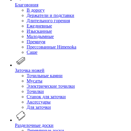
Благовония
В дорогу
Держатели и подставки
Длительного горения
Ежедневные
Изысканные
Малодымные
Премиум
Прессованные Himenoka
Саше
Заточка ножей
Точильные камни
Мусаты
Электрические точилки
Точилки
Станок для заточки
Аксессуары
Для заточки
Разделочные доски
Деревянные доски