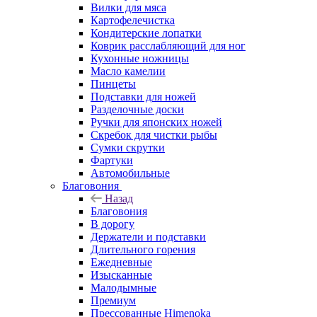
Вилки для мяса
Картофелечистка
Кондитерские лопатки
Коврик расслабляющий для ног
Кухонные ножницы
Масло камелии
Пинцеты
Подставки для ножей
Разделочные доски
Ручки для японских ножей
Скребок для чистки рыбы
Сумки скрутки
Фартуки
Автомобильные
Благовония
Назад
Благовония
В дорогу
Держатели и подставки
Длительного горения
Ежедневные
Изысканные
Малодымные
Премиум
Прессованные Himenoka