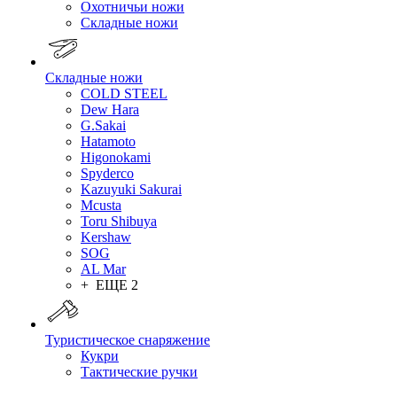
Охотничьи ножи
Складные ножи
Складные ножи
COLD STEEL
Dew Hara
G.Sakai
Hatamoto
Higonokami
Spyderco
Kazuyuki Sakurai
Mcusta
Toru Shibuya
Kershaw
SOG
AL Mar
+ ЕЩЕ 2
Туристическое снаряжение
Кукри
Тактические ручки