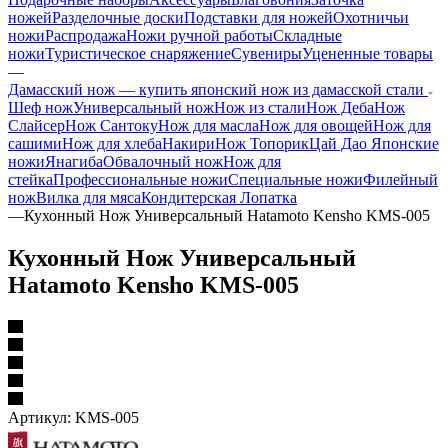
ножей
Разделочные доски
Подставки для ножей
Охотничьи
ножи
Распродажа
Ножи ручной работы
Складные
ножи
Туристическое снаряжение
Сувениры
Уцененные товары
—
Дамасский нож — купить японский нож из дамасской стали
Шеф нож
Универсальный нож
Нож из стали
Нож Деба
Нож
Слайсер
Нож Сантоку
Нож для масла
Нож для овощей
Нож для
сашими
Нож для хлеба
Накири
Нож Топорик
Цай Дао
Японские
ножи
Янагиба
Обвалочный нож
Нож для
стейка
Профессиональные ножи
Специальные ножи
Филейный
нож
Вилка для мяса
Кондитерская Лопатка
—
Кухонный Нож Универсальный Hatamoto Kensho KMS-005
Кухонный Нож Универсальный
Hatamoto Kensho KMS-005
Артикул:
KMS-005