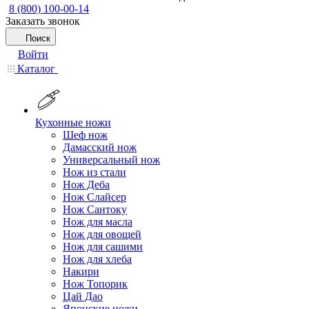
8 (800) 100-00-14
Заказать звонок
Поиск
Войти
Каталог
Кухонные ножи
Шеф нож
Дамасский нож
Универсальный нож
Нож из стали
Нож Деба
Нож Слайсер
Нож Сантоку
Нож для масла
Нож для овощей
Нож для сашими
Нож для хлеба
Накири
Нож Топорик
Цай Дао
Японские ножи