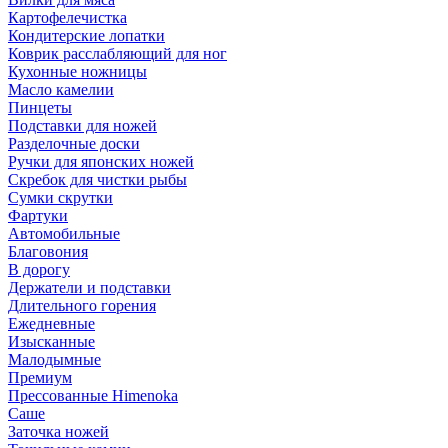
Картофелечистка
Кондитерские лопатки
Коврик расслабляющий для ног
Кухонные ножницы
Масло камелии
Пинцеты
Подставки для ножей
Разделочные доски
Ручки для японских ножей
Скребок для чистки рыбы
Сумки скрутки
Фартуки
Автомобильные
Благовония
В дорогу
Держатели и подставки
Длительного горения
Ежедневные
Изысканные
Малодымные
Премиум
Прессованные Himenoka
Саше
Заточка ножей