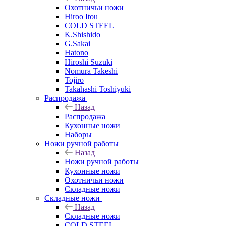
Охотничьи ножи
Hiroo Itou
COLD STEEL
K.Shishido
G.Sakai
Hatono
Hiroshi Suzuki
Nomura Takeshi
Tojiro
Takahashi Toshiyuki
Распродажа
Назад
Распродажа
Кухонные ножи
Наборы
Ножи ручной работы
Назад
Ножи ручной работы
Кухонные ножи
Охотничьи ножи
Складные ножи
Складные ножи
Назад
Складные ножи
COLD STEEL