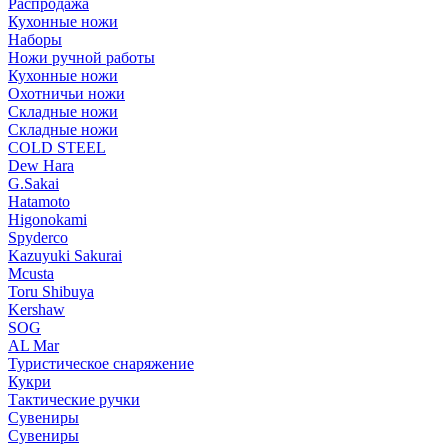
Распродажа
Кухонные ножи
Наборы
Ножи ручной работы
Кухонные ножи
Охотничьи ножи
Складные ножи
Складные ножи
COLD STEEL
Dew Hara
G.Sakai
Hatamoto
Higonokami
Spyderco
Kazuyuki Sakurai
Mcusta
Toru Shibuya
Kershaw
SOG
AL Mar
Туристическое снаряжение
Кукри
Тактические ручки
Сувениры
Сувениры