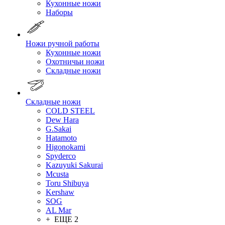
Кухонные ножи
Наборы
Ножи ручной работы
Кухонные ножи
Охотничьи ножи
Складные ножи
Складные ножи
COLD STEEL
Dew Hara
G.Sakai
Hatamoto
Higonokami
Spyderco
Kazuyuki Sakurai
Mcusta
Toru Shibuya
Kershaw
SOG
AL Mar
+ ЕЩЕ 2