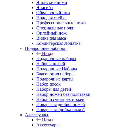
Японские ножи
Янагиба
Обвалочный нож
Нож для стейка
Профессиональные ножи
Специальные ножи
Филейный нож
Вилка для мяса
Кондитерская Лопатка
Подарочные наборы
Назад
Подарочные наборы
Наборы ножей
Подарочные Наборы
Благовония наборы
Подарочные карты
Набор досок
Наборы для детей
Набор ножей без подставки
Набор из четырех ножей
Поварская двойка ножей
Поварская тройка ножей
Аксессуары
Назад
Аксессуары