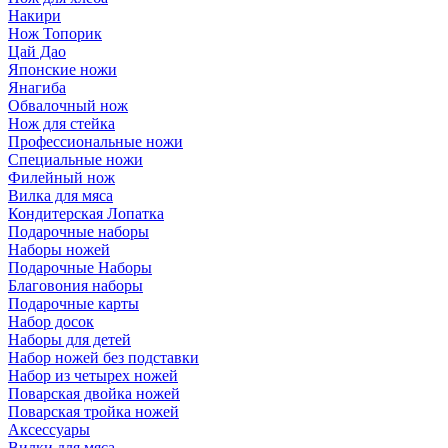
Накири
Нож Топорик
Цай Дао
Японские ножи
Янагиба
Обвалочный нож
Нож для стейка
Профессиональные ножи
Специальные ножи
Филейный нож
Вилка для мяса
Кондитерская Лопатка
Подарочные наборы
Наборы ножей
Подарочные Наборы
Благовония наборы
Подарочные карты
Набор досок
Наборы для детей
Набор ножей без подставки
Набор из четырех ножей
Поварская двойка ножей
Поварская тройка ножей
Аксессуары
Вилки для мяса