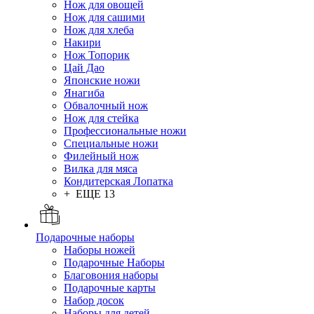
Нож для овощей
Нож для сашими
Нож для хлеба
Накири
Нож Топорик
Цай Дао
Японские ножи
Янагиба
Обвалочный нож
Нож для стейка
Профессиональные ножи
Специальные ножи
Филейный нож
Вилка для мяса
Кондитерская Лопатка
+ ЕЩЕ 13
Подарочные наборы
Наборы ножей
Подарочные Наборы
Благовония наборы
Подарочные карты
Набор досок
Наборы для детей